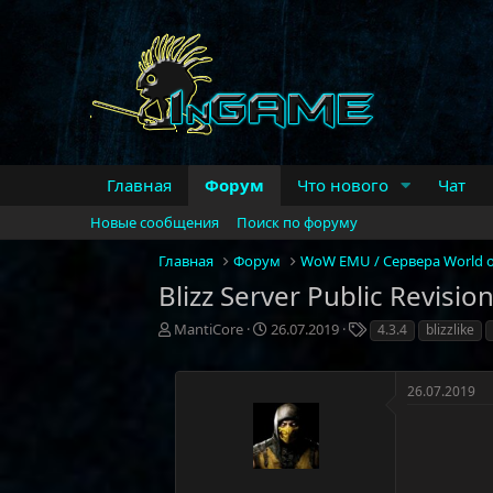
Главная
Форум
Что нового
Чат
Новые сообщения
Поиск по форуму
Главная
Форум
WoW EMU / Сервера World o
Blizz Server Public Revision
А
Д
Т
MantiCore
26.07.2019
4.3.4
blizzlike
в
а
е
т
т
г
о
а
и
26.07.2019
р
н
т
а
е
ч
м
а
ы
л