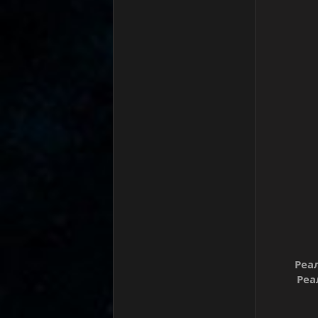
Реа
Реа