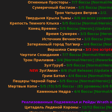
Огненные Просторы
-
7/7 боссы [Normal/He
Сумеречный бастион
-
5/5 боссы [Normal
Трон Четырех Ветров
-
2/2.
Твердыня Крыла Тьмы
-
6/6 во всех уровня
Крепость Темного Клыка
-
5/5 боссы [Normal/Heroic]
Конец Времен
-
5/5 боссы [Heroic] (Update 
Время Сумерек
-
3/3 боссы [Heroi
Источник Вечности
-
3/3 боссы [Her
Затерянный город Тол'вир
-
4/4 боссы [Nor
Вершина Смерча
-
3/3 (no scripts
Чертоги Созидания
-
7/7 боссы [Normal/Heroic]
Трон Приливов
-
3/4 [Normal/Heroic] (Reworke
Зул'Гуруб
-
9/9 боссы [Normal/Heroi
NEW
Зул'Аман
-
6/6 (Full Release) (Update 
Грим Батол
-
4/4 боссы [Normal/Hero
Пещеры Черной Горы
-
5/5 боссы [Normal/Heroic] 
Мертвые Копи
-
5/5 (15) 5/5 боссы - (85 уровень) 6/6
Каменные Недра
-
4/4 боссы [Normal/H
Реализованные Подземелья и Рейды Wrath of 
Цитадель Ледяной Короны
-
12/12 боссы [No