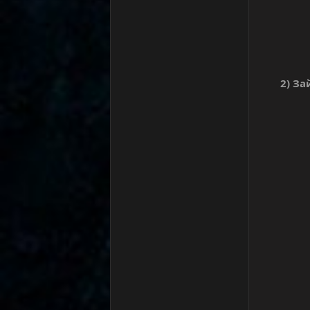
2) За