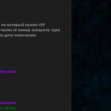
та на который нужен VIP
 полях id номер аккаунта, type
ать дату окончания.
ex Disk):
taclysm:
c 10/25].