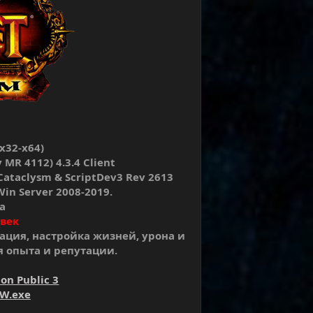
x32-x64)
MR 4112) 4.3.4 Client
Cataclysm & ScriptDev3 Rev 2613
, Win Server 2008-2019.
а
овек
ация, настройка жизней, урона и
я опыта и репутации.
ion Public 3
W.exe