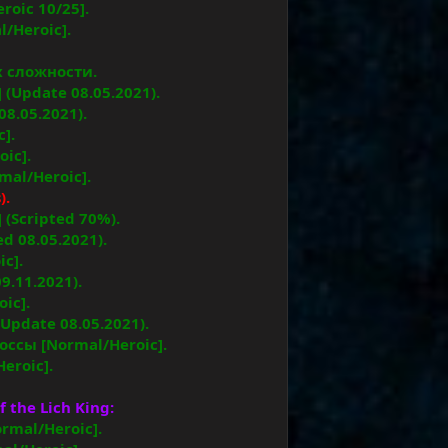
roic 10/25].
/Heroic].
х сложности.
 (Update 08.05.2021).
08.05.2021).
c].
oic].
mal/Heroic].
).
 (Scripted 70%).
d 08.05.2021).
c].
09.11.2021).
ic].
(Update 08.05.2021).
 боссы [Normal/Heroic].
eroic].
the Lich King:
rmal/Heroic].