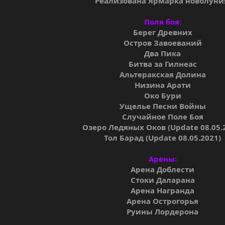
Реализована Ярмарка новолуни
Поля боя:
Берег Древних
Остров Завоеваний
Два Пика
Битва за Гилнеас
Альтеракская Долина
Низина Арати
Око Бури
Ущелье Песни Войны
Случайное Поле Боя
Озеро Ледяных Оков (Update 08.05.
Тол Барад (Update 08.05.2021)
Арены:
Арена Доблести
Стоки Даларана
Арена Награнда
Арена Острогорья
Руины Лордерона