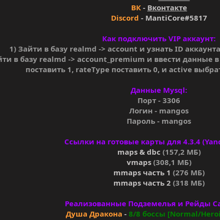
ВК
-
Вконтакте
Discord
- MantiCore#5817
Как подключить VIP аккаунт:
1) Зайти в базу realmd -> account и узнать ID аккаун
йти в базу realmd -> account_premium и ввести данные в
поставить 1, rateType поставить 0, и active выбр
Данные Mysql:
Порт - 3306
Логин - mangos
Пароль - mangos
Ссылки на готовые карты для 4.3.4 (Yand
maps & dbc
(157,2 МБ)
vmaps
(308,1 МБ)
mmaps часть 1
(276 МБ)
mmaps часть 2
(318 МБ)
Реализованные Подземелья и Рейды Ca
Душа Дракона
-
8/8 боссы [Normal/Heroi