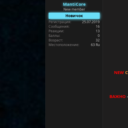
а
MantiCore
New member
Новичок
Регистрация
25.07.2019
Сообщения
16
Реакции
13
Баллы
0
Возраст
32
Местоположение
63 Ru
NEW
ВАЖНО