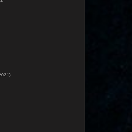
я.
2021)