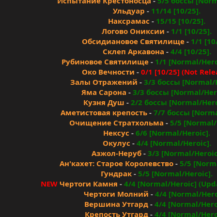
Испытание Крестоносца
-
5/5 боссы [Norm
Ульдуар
-
11/14 [10/25].
Наксрамас
-
15/15 [10/25].
Логово Ониксии
-
1/1 [10/25].
Обсидиановое Святилище
-
1/1 [10
Склеп Аркавона
-
4/4 [10/25].
Рубиновое Святилище
-
1/1 [Normal/Hero
Око Вечности
-
0/1 [10/25] (Not Rele
Залы Отражений
-
3/3 боссы [Normal/H
Яма Сарона
-
3/3 боссы [Normal/Hero
Кузня Душ
-
2/2 боссы [Normal/Hero
Аметистовая крепость
-
7/7 боссы [Norma
Очищение Стратхольма
-
5/5 [Normal/
Нексус
-
6/6 [Normal/Heroic].
Окулус
-
4/4 [Normal/Heroic].
Азжол-Неруб
-
3/3 [Normal/Heroic
Ан'кахет: Старое Королевство
-
5/5 [Norma
Гундрак
-
5/5 [Normal/Heroic].
NEW
Чертоги Камня
-
4/4 [Normal/Heroic] (Upd
Чертоги Молний
-
4/4 [Normal/Hero
Вершина Утгард
-
4/4 [Normal/Hero
Крепость Утгард
-
4/4 [Normal/Hero