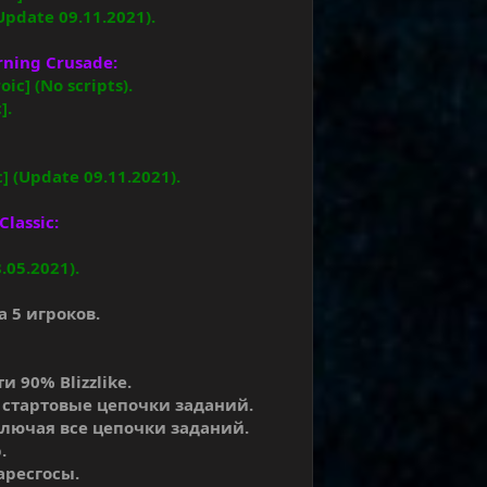
Update 09.11.2021).
ning Crusade:
ic] (No scripts).
].
] (Update 09.11.2021).
lassic:
.05.2021).
.
 5 игроков.
 90% Blizzlike.
я стартовые цепочки заданий.
ключая все цепочки заданий.
.
аресгосы.