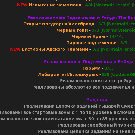
NEW
Испытание чемпиона
-
4/4 [Normal/Heroic] (
Реализованные Подземелья и Рейды The Bur
Старые предгорья Хилсбрада
-
3/3 [Normal/Hero
Черные топи
-
3/3 [Normal/Heroic
Черный Храм
-
14/14.
Паровое подземелье
-
3/3.
NEW
Бастионы Адского Пламени
-
3/3 [Normal/Heroic
Реализованные Подземелья и Рейды C
Тюрьма
-
3/3.
Лабиринты Иглошкурых
-
8/8 (Update 08
Реализованы почти все рейды
Реализованы абсолютно все подземелья на
Задания:
Реализована цепочка заданий Рыцарей Смерти
лизованы все стартовые зоны с 1 по 10 уровень включа
лизованы все локации катаклизма с 80 по 85 уровень в
Реализован серебряный турнир
Реализована цепочка заданий на Гнев Т