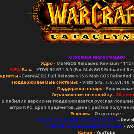
Основная информация:
Ядро
-
MaNGOS Reloaded Revision 4112 (
NEW
База
-
YTDB R2 671.0.0 (For MaNGOS Reloaded Rev 
Скрипты
-
EventAI R2 Full Release v15.6 MaNGOS Reloaded 
Поддерживаемые системы:
-
Vista SP2, 7, 8, 8.1, 10
Поддержка mmaps
-
Реализован
Ограничения по онлайну
-
10 чел
-
В пабилик версии не поддерживается русская локализ
аггро NPC, дроп предметов, денег, рейтов получени
Реклама
-
Отсутствует
Ссылка на скачивание Yandex Disk
-
Revis
Ссылка на скачивание WoW.exe
-
Wo
Канал
-
YouTube