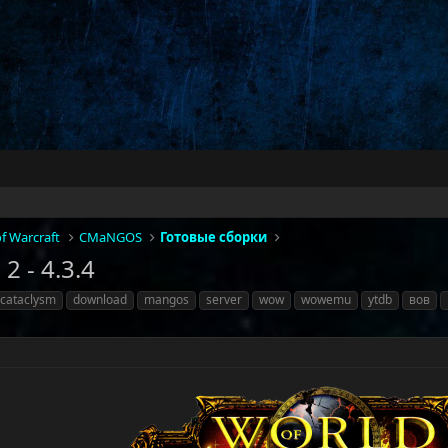
f Warcraft
CMaNGOS
Готовые сборки
 2 - 4.3.4
cataclysm
download
mangos
server
wow
wowemu
ytdb
вов