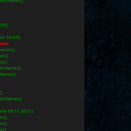
al/Heroic].
/25].
ic 10/25].
ase).
eroic].
ic].
ic].
l/Heroic].
Heroic].
].
l/Heroic].
ate 09.11.2021).
ic].
ic].
ic].