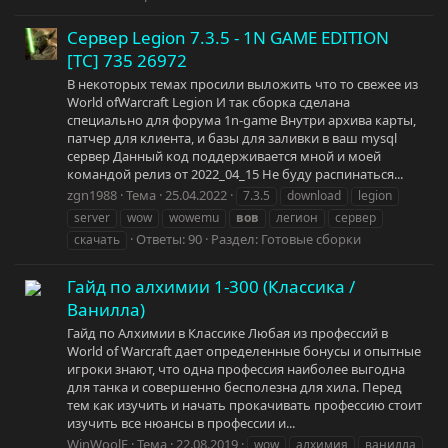
Сервер Legion 7.3.5 - 1N GAME EDITION
[TC] 735 26972
В некоторых темах просили выложить что то свежее из
World ofWarcraft Legion И так сборка сделана
специально для форума 1n-game Внутри архива карты,
патчер для клиента, и базы для заливки в ваш mysql
сервер Данный код поддерживается мной и моей
командой релиз от 2022_04_15 Не буду распинаться...
zgn1988
Тема
25.04.2022
7.3.5
download
legion
server
wow
wowemu
вов
легион
сервер
Ответы: 90
Раздел:
Готовые сборки
скачать
Гайд по алхимии 1-300 (Классика /
Ванилла)
Гайд по Алхимии в Классике Любая из профессий в
World of Warcraft дает определенные бонусы и опытные
игроки знают, что одна профессия наиболее выгодна
для танка и совершенно бесполезна для хила. Перед
тем как изучить и начать прокачивать профессию стоит
изучить все нюансы в профессии и...
WinWoolF
Тема
22.08.2019
wow
алхимия
ванилла