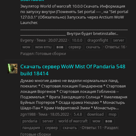
Эмулятор World of warcraft 10.0.0 Скачать Информация
по запуску внутри (Поменять Set portal ---- , на "Set portal
127.0.0.1" (Обязательно) Запускать через Arctium WoW
Launcher.
___________________________________________________________
_________________________ Внутри будет bnetinstaller...
Evgeny
Тема
20.07.2022
10.0.0
dragonflight
server
Ответы: 16
wow
wow emu
вов
сервер
скачать
Раздел:
Готовые сборки
Скачать сервер WoW Mist Of Pandaria 548
build 18414
Думаю многие давно не видели нормальных панд,
поехали: * Стартовая локация Пандаренов * Стартовая
локация Воргенов * Стартовая локация Гоблинов --
Подземелья: * Врата Заходящего Солнца * Хмелеварня
Буйных Портеров * Осада храма Нюцзао * Монастырь
Шадо-Пан * Храм Нефритовой Змеи * Монастырь...
zgn1988
Тема
18.05.2022
5.4.8
download
mop
psndaria
server
world of warcraft
wow
вов
Ответы: 11
Раздел:
пандария
сервер
скачать
Готовые сборки