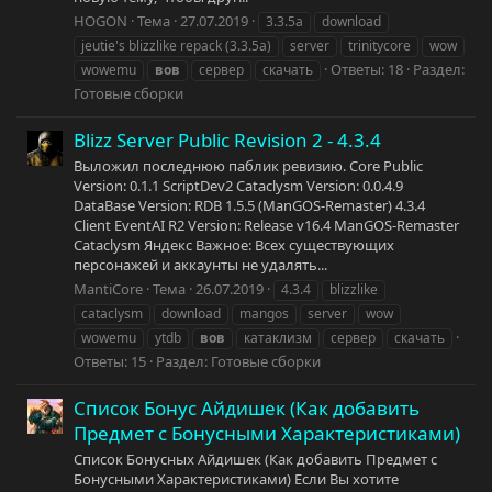
HOGON
Тема
27.07.2019
3.3.5a
download
jeutie's blizzlike repack (3.3.5a)
server
trinitycore
wow
Ответы: 18
Раздел:
wowemu
вов
сервер
скачать
Готовые сборки
Blizz Server Public Revision 2 - 4.3.4
Выложил последнюю паблик ревизию. Core Public
Version: 0.1.1 ScriptDev2 Cataclysm Version: 0.0.4.9
DataBase Version: RDB 1.5.5 (ManGOS-Remaster) 4.3.4
Client EventAI R2 Version: Release v16.4 ManGOS-Remaster
Cataclysm Яндекс Важное: Всех существующих
персонажей и аккаунты не удалять...
MantiCore
Тема
26.07.2019
4.3.4
blizzlike
cataclysm
download
mangos
server
wow
wowemu
ytdb
вов
катаклизм
сервер
скачать
Ответы: 15
Раздел:
Готовые сборки
Список Бонус Айдишек (Как добавить
Предмет с Бонусными Характеристиками)
Список Бонусных Айдишек (Как добавить Предмет с
Бонусными Характеристиками) Если Вы хотите