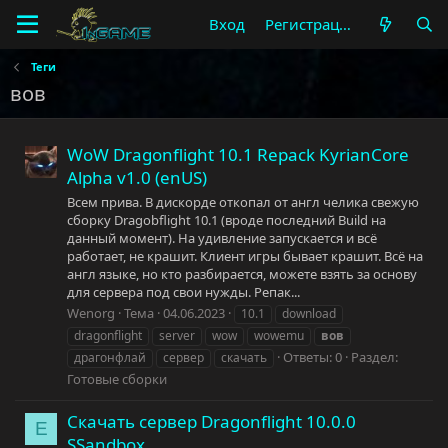
Вход
Регистрация
Теги
вов
WoW Dragonflight 10.1 Repack KyrianCore
Alpha v1.0 (enUS)
Всем прива. В дискорде откопал от англ челика свежую
сборку Dragobflight 10.1 (вроде последний Build на
данный момент). На удивление запускается и всё
работает, не крашит. Клиент игры бывает крашит. Всё на
англ языке, но кто разбирается, можете взять за основу
для сервера под свои нужды. Репак...
Wenorg
Тема
04.06.2023
10.1
download
dragonflight
server
wow
wowemu
вов
Ответы: 0
Раздел:
драгонфлай
сервер
скачать
Готовые сборки
Скачать сервер Dragonflight 10.0.0
E
SSandbox