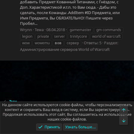
добавить Предмет Кованный Титанами, с Гнёздом, с
Доп. Характеристикой и.т.п. то Вам сюда. - Дабы это
сделать, после Команды .AddItem #ID Предмета, или
Имя Предмета, Вы ОБЯЗАТЕЛЬНО! Пишите через
Пробел...
Wrynn
Тема
08.04.2018
gamemaster
gm commands
legion
private
server
trinitycore
world of warcraft
Ответы: 5
Раздел:
wow
wowemu
вов
сервер
Администрирование серверов World of Warcraft
Теги
На данном сайте используются cookie-файлы, чтобы персонализировать
контент и сохранить Ваш вход в систему, если Вы зарегистрируетесь.
Верх
Продолжая использовать этот сайт, Вы соглашаетесь на использование
Русский (RU)
наших cookie-файлов.
Низ
Условия и правила
Политика конфиденциальности
Помощь
Принять
Узнать больше....
Главная
R
S