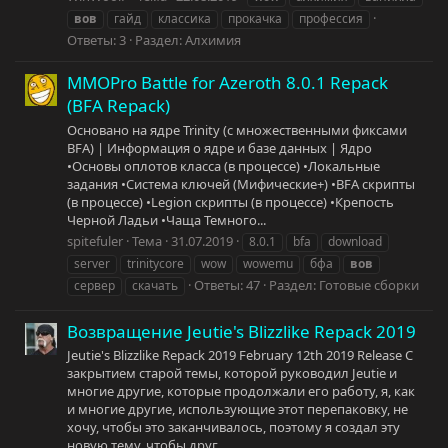
вов
гайд
классика
прокачка
профессия
Ответы: 3
Раздел:
Алхимия
MMOPro Battle for Azeroth 8.0.1 Repack
(BFA Repack)
Основано на ядре Trinity (с множественными фиксами
BFA) | Информация о ядре и базе данных | Ядро
•Основы оплотов класса (в процессе) •Локальные
задания •Система ключей (Мифические+) •BFA скрипты
(в процессе) •Legion скрипты (в процессе) •Крепость
Черной Ладьи •Чаща Темного...
spitefuler
Тема
31.07.2019
8.0.1
bfa
download
server
trinitycore
wow
wowemu
бфа
вов
Ответы: 47
Раздел:
Готовые сборки
сервер
скачать
Возвращение Jeutie's Blizzlike Repack 2019
Jeutie's Blizzlike Repack 2019 February 12th 2019 Release С
закрытием старой темы, которой руководил Jeutie и
многие другие, которые продолжали его работу, я, как
и многие другие, использующие этот перепаковку, не
хочу, чтобы это заканчивалось, поэтому я создал эту
новую тему, чтобы друг...