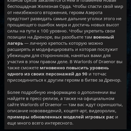
беспощадная Железная Орда. Чтобы спасти свой мир
от неизбежного вторжения, героям Азерота
предстоит разведать самые дальние уголки этого не
прощающего ошибок мира и достичь новых высот
силы на пути к 100 уровню. Чтобы укрепить свои
позиции на Дреноре, вы разобьете там
военный
лагерь
— личную крепость которую можно
расширять и модифицировать и которая послужит
убежищем для сторонников, нанятых вами для
участия в этом правом деле. В Warlords of Draenor вы
также сможете
мгновенно повысить уровень
одного из своих персонажей до 90
и тотчас
присоединиться к другим героям в битве за Дренор.
Более подробную информацию о дополнении вы
найдете в пресс-релизе, а также на официальном
сайте Warlords of Draenor — там вас ждут скриншоты,
описание нововведений, коцепт-арт, видеоролик,
примеры обновленных моделей игровых рас
и
еще много всего интересного.