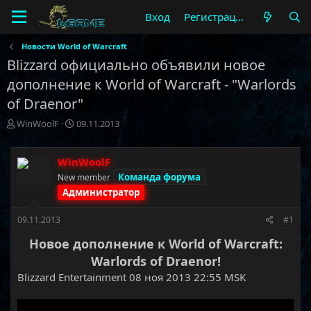
Вход
Регистрация
Новости World of Warcraft
Blizzard официально объявили новое
дополнение к World of Warcraft - "Warlords
of Draenor"
А
Д
WinWoolF
09.11.2013
в
а
т
т
о
а
WinWoolF
р
н
Команда форума
New member
т
а
Администратор
е
ч
м
а
09.11.2013
#1
ы
л
а
Новое дополнение к World of Warcraft:
Warlords of Draenor!
Blizzard Entertainment 08 ноя 2013 22:55 MSK