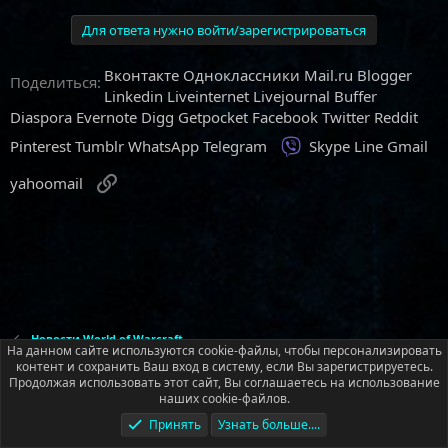
Для ответа нужно войти/зарегистрироваться
Вконтакте
Одноклассники
Mail.ru
Blogger
Поделиться:
Linkedin
Liveinternet
Livejournal
Buffer
Diaspora
Evernote
Digg
Getpocket
Facebook
Twitter
Reddit
Viber
Pinterest
Tumblr
WhatsApp
Telegram
Skype
Line
Gmail
Ссылка
yahoomail
Новости World of Warcraft
На данном сайте используются cookie-файлы, чтобы персонализировать
контент и сохранить Ваш вход в систему, если Вы зарегистрируетесь.
Продолжая использовать этот сайт, Вы соглашаетесь на использование
Русский (RU)
наших cookie-файлов.
Условия и правила
Политика конфиденциальности
Помощь
Принять
Узнать больше....
Главная
R
S