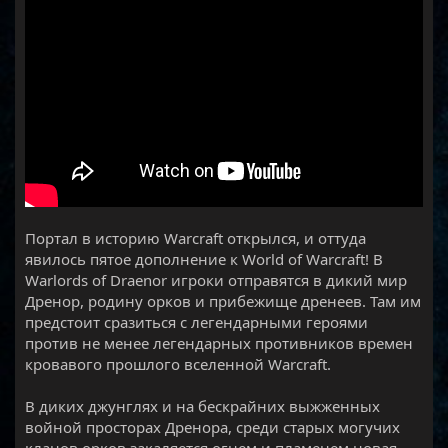
Портал в историю Warcraft открылся, и оттуда
явилось пятое дополнение к World of Warcraft! В
Warlords of Draenor игроки отправятся в дикий мир
Дренор, родину орков и прибежище дренеев. Там им
предстоит сразиться с легендарными героями
против не менее легендарных противников времен
кровавого прошлого вселенной Warcraft.
В диких джунглях и на бескрайних выжженных
войной просторах Дренора, среди старых могучих
кланов орков закаляется огнем и пламенем новая