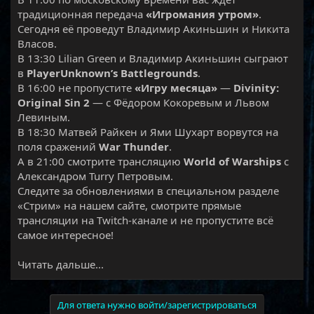
традиционная передача
«Игромания утром»
.
Сегодня её проведут Владимир Акиньшин и Никита
Власов.
В 13:30 Lilian Green и Владимир Акиньшин сыграют
в
PlayerUnknown’s Battlegrounds
.
В 16:00 не пропустите
«Игру месяца»
—
Divinity:
Original Sin 2
— с Фёдором Кокоревым и Львом
Левиным.
В 18:30 Матвей Райкен и Ями Шухарт ворвутся на
поля сражений
War Thunder
.
А в 21:00 смотрите трансляцию
World of Warships
с
Александром Turry Петровым.
Следите за обновлениями в специальном разделе
«Стрим» на нашем сайте, смотрите прямые
трансляции на Twitch-канале и не пропустите всё
самое интересное!​
Читать дальше...
Для ответа нужно войти/зарегистрироваться