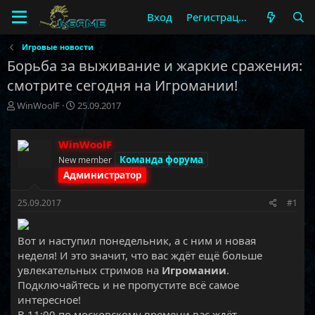
Вход
Регистрация
Игровые новости
Борьба за выживание и жаркие сражения:
смотрите сегодня на Игромании!
А
Д
WinWoolF
25.09.2017
в
а
т
т
о
а
WinWoolF
р
н
Команда форума
New member
т
а
Администратор
е
ч
м
а
25.09.2017
#1
ы
л
а
Вот и наступил понедельник, а с ним и новая
неделя! И это значит, что вас ждёт ещё больше
увлекательных стримов на
Игромании
.
Подключайтесь и не пропустите всё самое
интересное!
В 11:00 по московскому времени вас ждёт