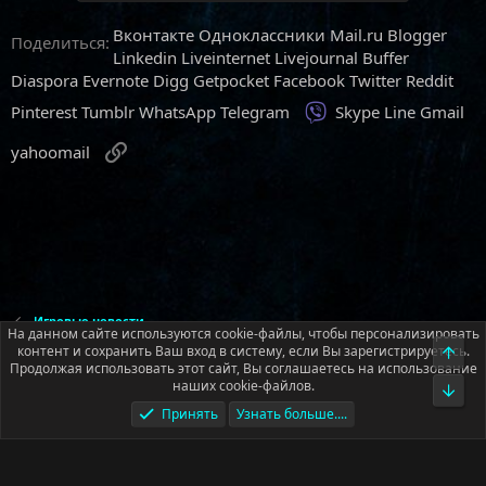
Вконтакте
Одноклассники
Mail.ru
Blogger
Поделиться:
Linkedin
Liveinternet
Livejournal
Buffer
Diaspora
Evernote
Digg
Getpocket
Facebook
Twitter
Reddit
Viber
Pinterest
Tumblr
WhatsApp
Telegram
Skype
Line
Gmail
Ссылка
yahoomail
Игровые новости
На данном сайте используются cookie-файлы, чтобы персонализировать
контент и сохранить Ваш вход в систему, если Вы зарегистрируетесь.
Верх
Продолжая использовать этот сайт, Вы соглашаетесь на использование
Русский (RU)
наших cookie-файлов.
Низ
Условия и правила
Политика конфиденциальности
Помощь
Принять
Узнать больше....
Главная
R
S
S