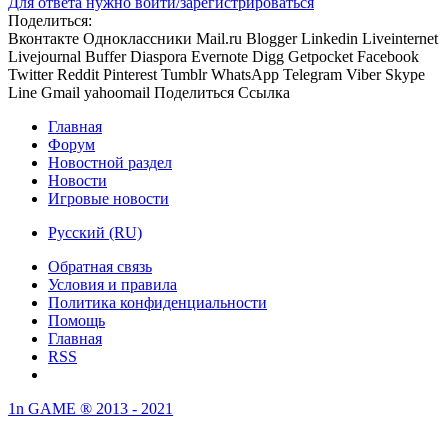
Для ответа нужно войти/зарегистрироваться
Поделиться:
Вконтакте
Одноклассники
Mail.ru
Blogger
Linkedin
Liveinternet
Livejournal
Buffer
Diaspora
Evernote
Digg
Getpocket
Facebook
Twitter
Reddit
Pinterest
Tumblr
WhatsApp
Telegram
Viber
Skype
Line
Gmail
yahoomail
Поделиться
Ссылка
Главная
Форум
Новостной раздел
Новости
Игровые новости
Русский (RU)
Обратная связь
Условия и правила
Политика конфиденциальности
Помощь
Главная
RSS
1n GAME ® 2013 - 2021