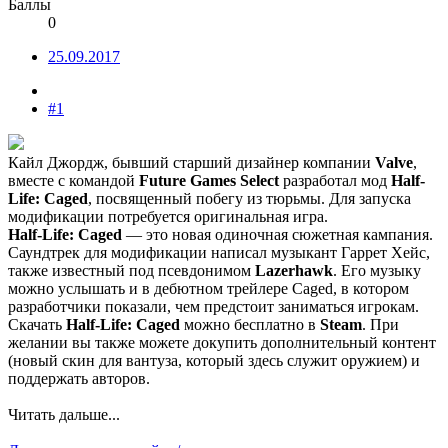
Баллы
0
25.09.2017
#1
Кайл Джордж, бывший старший дизайнер компании
Valve
,
вместе с командой
Future Games Select
разработал мод
Half-
Life: Caged
, посвященный побегу из тюрьмы. Для запуска
модификации потребуется оригинальная игра.
Half-Life: Caged
— это новая одиночная сюжетная кампания.
Саундтрек для модификации написал музыкант Гаррет Хейс,
также известный под псевдонимом
Lazerhawk
. Его музыку
можно услышать и в дебютном трейлере Caged, в котором
разработчики показали, чем предстоит заниматься игрокам.
Скачать
Half-Life: Caged
можно бесплатно в
Steam
. При
желании вы также можете докупить дополнительный контент
(новый скин для вантуза, который здесь служит оружием) и
поддержать авторов.​
Читать дальше...