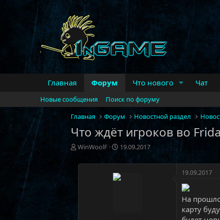
Главная
Форум
Что нового
Чат
Новые сообщения
Поиск по форуму
Главная
Форум
Новостной раздел
Новос
Что ждёт игроков во Frid
А
Д
WinWoolF
19.09.2017
в
а
т
т
о
а
19.09.2017
р
н
т
а
На прошло
е
ч
м
а
карту буд
ы
л
будет нов