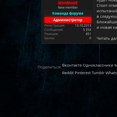
WinWoolF
а
Стоит отм
New member
испытаний
Команда форума
в следующ
Администратор
Ближайши
Регистрация
13.10.2013
и новая кар
Сообщения
5 354
Реакции
451
Читать дал
Баллы
0
Вконтакте
Одноклассники
M
Поделиться:
Reddit
Pinterest
Tumblr
What