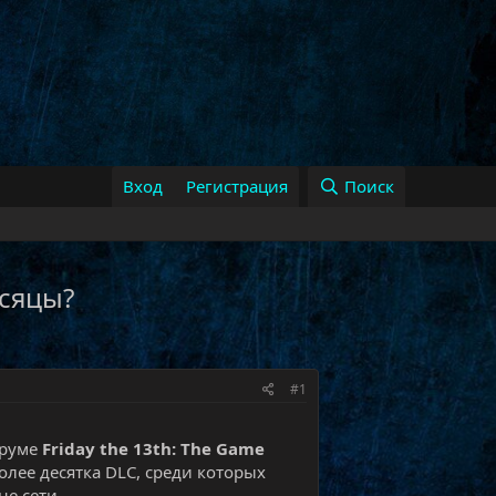
Вход
Регистрация
Поиск
есяцы?
#1
оруме
Friday the 13th: The Game
олее десятка DLC, среди которых
не сети.