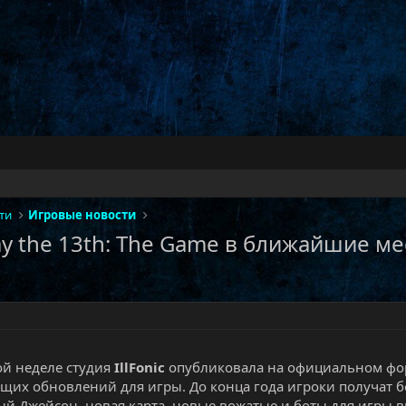
ти
Игровые новости
ay the 13th: The Game в ближайшие м
й неделе студия
IllFonic
опубликовала на официальном ф
ущих обновлений для игры. До конца года игроки получат б
ый Джейсон, новая карта, новые вожатые и боты для игры в