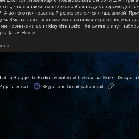
етить, что вы также сможете опробовать демоверсию долг
. А вот его полноценный релиз состоится лишь зимой. Прич
ем. Вместе с одиночными испытаниями игроки получат дос
ми новинками во
Friday the 13th: The Game
станут набор
та Jarvis House.​
ьше...
ail.ru
Blogger
Linkedin
Liveinternet
Livejournal
Buffer
Diaspora
Viber
Ссылка
sApp
Telegram
Skype
Line
Gmail
yahoomail