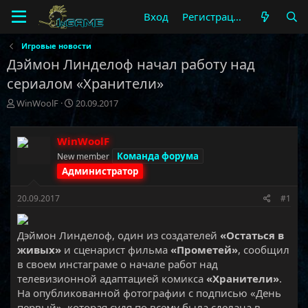
Вход
Регистрация
Игровые новости
Дэймон Линделоф начал работу над
сериалом «Хранители»
А
Д
WinWoolF
20.09.2017
в
а
т
т
о
а
WinWoolF
р
н
Команда форума
New member
т
а
Администратор
е
ч
м
а
20.09.2017
#1
ы
л
а
Дэймон Линделоф, один из создателей
«Остаться в
живых»
и сценарист фильма
«Прометей»
, сообщил
в своем инстаграме о начале работ над
телевизионной адаптацией комикса
«Хранители»
.
На опубликованной фотографии с подписью «День
первый», которая судя по всему была сделана в