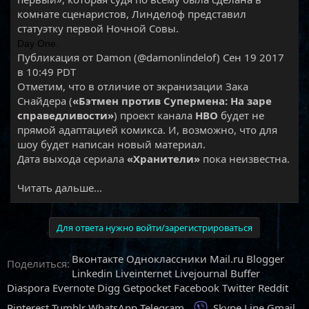
комнате сценаристов, Линделоф представил
статуэтку первой Ночной Совы.
Day One.
Публикация от Damon (@damonlindelof) Сен 19 2017
в 10:49 PDT
Отметим, что в отличие от экранизации Зака
Снайдера (
«Бэтмен против Супермена: На заре
справедливости»
) проект канала
HBO
будет не
прямой адаптацией комикса. И, возможно, что для
шоу будет написан новый материал.
Дата выхода сериала
«Хранители»
пока неизвестна.​
Читать дальше...
Для ответа нужно войти/зарегистрироваться
Вконтакте
Одноклассники
Mail.ru
Blogger
Поделиться:
Linkedin
Liveinternet
Livejournal
Buffer
Diaspora
Evernote
Digg
Getpocket
Facebook
Twitter
Reddit
Viber
Pinterest
Tumblr
WhatsApp
Telegram
Skype
Line
Gmail