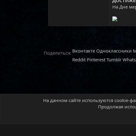
ДОСТИЖЕ
На Дне ме
Вконтакте
Одноклассники
M
Поделиться:
Reddit
Pinterest
Tumblr
What
На данном сайте используются cookie-фа
Главная
Форум
MMO игры
World of Warcr
Продолжая испол
Русский (RU)