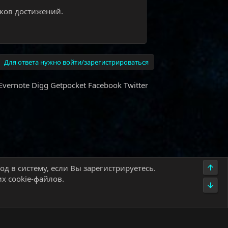
чков достижений.
Для ответа нужно войти/зарегистрироваться
Evernote
Digg
Getpocket
Facebook
Twitter
Верх
д в систему, если Вы зарегистрируетесь.
х cookie-файлов.
Низ
олитика конфиденциальности
Помощь
Главная
R
S
S