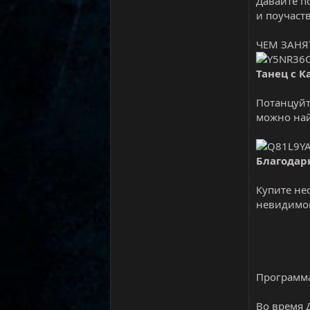
Давайте п
и поучаст
ЧЕМ ЗАНЯ
Танец с 
Потанцуйт
можно най
Благодар
Купите не
невидимок
Программ
Во время 