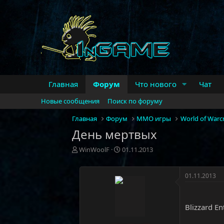
Главная
Форум
Что нового
Чат
Новые сообщения
Поиск по форуму
Главная
Форум
MMO игры
World of Warcr
День мертвых
А
Д
WinWoolF
01.11.2013
в
а
т
т
о
а
01.11.2013
р
н
т
а
е
ч
Blizzard E
м
а
ы
л