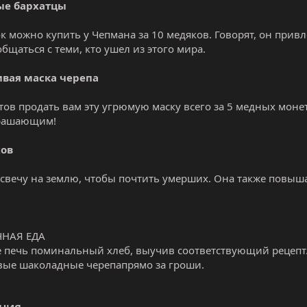
ые бархатцы
ок можно купить у Чепмана за 10 медяков. Говорят, он прив
бщаться с теми, кто ушел из этого мира.
вая маска черепа
тов продать вам эту угрюмую маску всего за 5 медных моне
трашающим!
хов
 свечу на землю, чтобы почтить умерших. Она также повышае
НАЯ ЕДА
 печь поминальный хлеб, выучив соответствующий рецепт.
ые шаколадные черепапрямо за гроши.