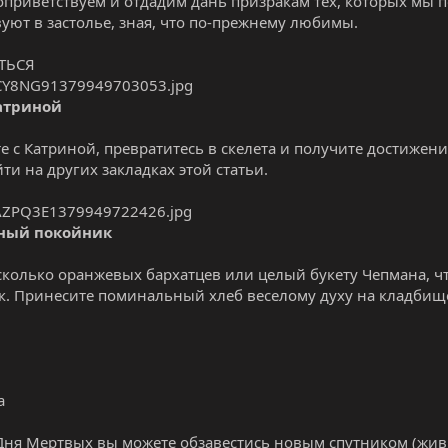
оприветствуем и отдадим дань призракам тех, которых мы п
вуют в застолье, зная, что по-прежнему любимы.
ТЬСЯ
Катриной
е с Катриной, превратитесь в скелета и получите достиже
ти на других закладках этой статьи.
ный покойник
сколько оранжевых бархатцев или целый букету Чепмана, ч
. Принесите поминальный хлеб веселому духу на кладбищ
а
Дня Мертвых вы можете обзавестись новым спутником (ж