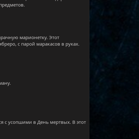
предметов.
рачную марионетку. Этот
бреро, с парой маракасов в руках.
ману.
я с усопшими в День мертвых. В этот