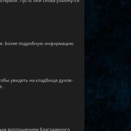
отеряли. Пусть они снова улыбнутся
ние. Более подробную информацию
тобы увидеть на кладбище духов-
е.
ивым воплощением благодарного