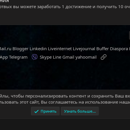
НИЯ
ртвых вы можете заработать 1 достижение и получить 10 о
ail.ru
Blogger
Linkedin
Liveinternet
Livejournal
Buffer
Diaspora
Viber
Ссылка
sApp
Telegram
Skype
Line
Gmail
yahoomail
йлы, чтобы персонализировать контент и сохранить Ваш вхо
aft
Новости World of Warcraft
ьзовать этот сайт, Вы соглашаетесь на использование наши
Принять
Узнать больше....
Условия и правила
П