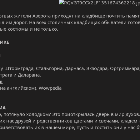
ртвых жители Азерота приходят на кладбище почтить памя
был им дорог. На всех столичных кладбищах обыватели гото
ые костюмы и не только.
НИКЕ
я
у Штормграда, Стальгорна, Дарнаса, Экзодара, Оргриммара,
трата и Даларана.
е
на английском), Wowpedia
МА
е, потянуло холодком? Это приоткрылась дверь в мир духо
х нас друзей и родственников цветами и свечами, кладем
риветствовать их в нашем мире, пусть и гостить они у нас б