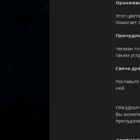
Оранжев
Этот цвет
помогает о
Причудли
Чепман го
таким ус
Свеча ду
Поставьте
ней.
ПРАЗДНИЧ
Вы можете
причудлив