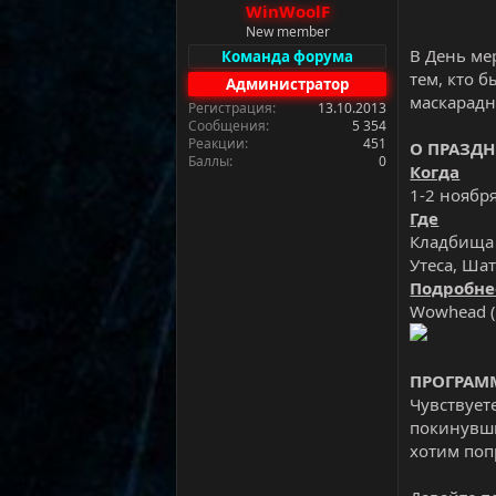
WinWoolF
а
New member
В День ме
Команда форума
тем, кто 
Администратор
маскарадн
Регистрация
13.10.2013
Сообщения
5 354
Реакции
451
О ПРАЗД
Баллы
0
Когда
1-2 ноябр
Где
Кладбища 
Утеса, Шат
Подробне
Wowhead (
ПРОГРАМ
Чувствует
покинувши
хотим поп