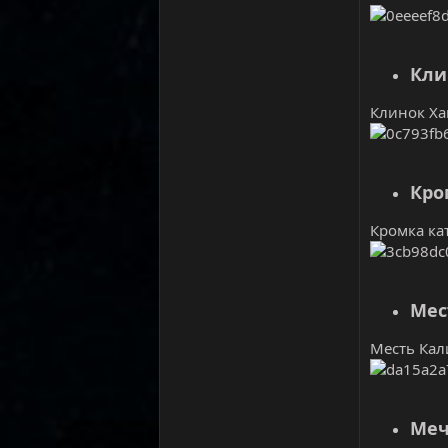
Кли
Клинок Хан
Кро
Кромка кат
Мес
Месть Кали
Меч