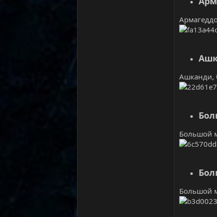
Арм
Армагеддон
Ашк
Ашканди, б
Бол
Большой м
Бол
Большой м