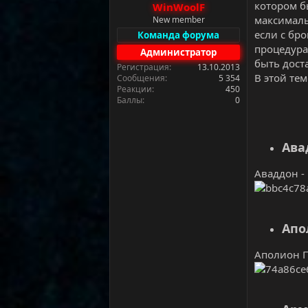
котором б
WinWoolF
а
максималь
New member
если с бр
Команда форума
процедура
Администратор
быть дост
Регистрация
13.10.2013
В этой те
Сообщения
5 354
Реакции
450
Баллы
0
Ава
Аваддон - 
Апо
Аполион П