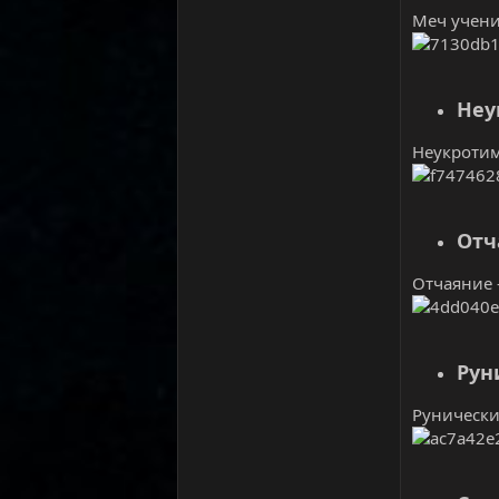
Меч ученик
Неу
Неукротим
Отч
Отчаяние -
Рун
Рунически