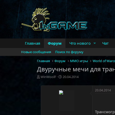
Главная
Форум
Что нового
Чат
Новые сообщения
Поиск по форуму
Главная
Форум
MMO игры
World of Warcr
Двуручные мечи для тра
А
Д
WinWoolF
20.04.2014
в
а
т
т
о
а
20.04.2014
р
н
т
а
е
ч
м
а
Трансмогр
ы
л