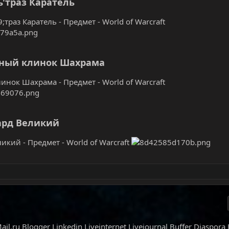
ь'траз Каратель
траз Каратель - Предмет - World of Warcraft
ный клинок Шахрама
инок Шахрама - Предмет - World of Warcraft
рд Великий
икий - Предмет - World of Warcraft
ail.ru
Blogger
Linkedin
Liveinternet
Livejournal
Buffer
Diaspora