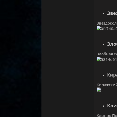
Зве
Звездокол 
Зло
Злобная ск
Кир
Киражский
Кли
Клинок Пов