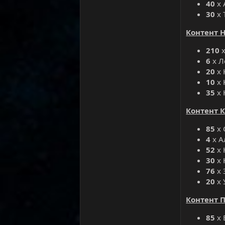
40
х 
30
х 
Контент 
210
х
6
х Л
20
х 
10
х 
35
х 
Контент 
85
х 
4
х А
52
х 
30
х 
76
х 
20
х 
Контент 
85
х 