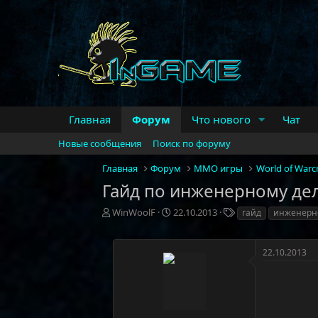
Главная
Форум
Что нового
Чат
Новые сообщения
Поиск по форуму
Главная
Форум
MMO игры
World of Warcr
Гайд по инженерному дел
А
Д
Т
WinWoolF
22.10.2013
гайд
инженерн
в
а
е
т
т
г
о
а
и
22.10.2013
р
н
т
а
е
ч
м
а
ы
л