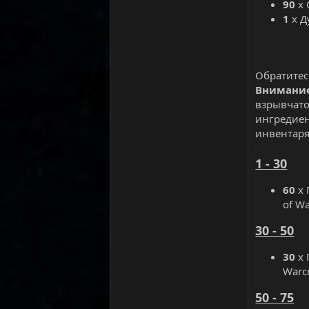
90
х 
1
х Д
Обратитес
Внимание
взрывчато
ингредиен
инвентаря
1 - 30
60
х 
of Wa
30 - 50
30
х 
Warcr
50 - 75