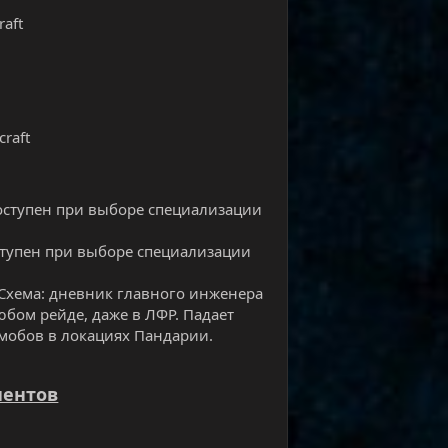
raft
raft
доступен при выборе специализации
доступен при выборе специализации
е Схема: дневник главного инженера
любом рейде, даже в ЛФР. Падает
 мобов в локациях Пандарии.
иентов