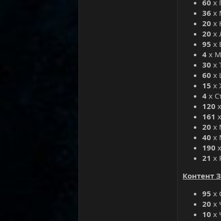
60
х 
36
х 
20
х 
20
х 
95
х 
4
х М
30
х 
60
х 
15
х 
4
х С
120
х
161
х
20
х 
40
х 
190
х
21
х 
Контент 
95
х 
20
х 
10
х 