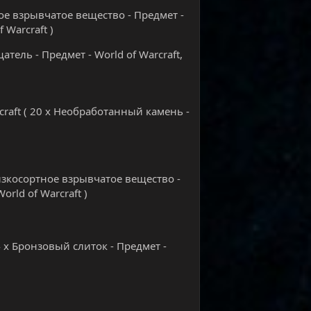
убое взрывчатое вещество - Предмет -
 Warcraft )
ель - Предмет - World of Warcraft,
craft ( 20 х Необработанный камень -
Низкосортное взрывчатое вещество -
orld of Warcraft )
4 х Бронзовый слиток - Предмет -