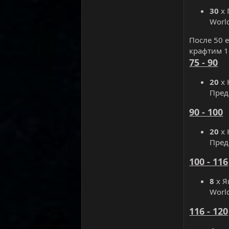
30
х 
World
После 50 
крафтим 1
75 - 90
20
х 
Предм
90 - 100
20
х 
Предм
100 - 116
8
х Я
World
116 - 120