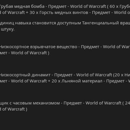
Грубая медная бомба - Предмет - World of Warcraft ( 60 х Гр
 of Warcraft + 30 х Горсть медных винтов - Предмет - World of
единиц навыка становится доступным Тангенциальный вращат
 штуку.
Низкосортное взрывчатое вещество - Предмет - World of War
ет - World of Warcraft )
Низкосортный динамит - Предмет - World of Warcraft (20 х 
ет - World of Warcraft + 20 х Льняной материал - Предмет - W
щик с часовым механизмом - Предмет - World of Warcraft ( 2
 of Warcraft )