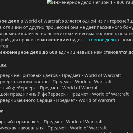
ое дело
в World of Warcraft является одной из интересней
о в отличии от других профессий она не дает пассивного бо
огромное количество аппетитных и весьма полезных плюше
арой для прокачки
инженерии
будет
горное дело
, с пом
тов.
инженерное дело
до 600
единиц навыка нам становятся 
рки
рверк нефритовых цветов - Предмет - World of Warcraft
рверк осенних цветов - Предмет - World of Warcraft
сный фейерверк - Предмет - World of Warcraft
шой праздничный фейерверк - Предмет - World of Warcraft
рверк Змеиного Сердца - Предмет - World of Warcraft
ва
арный взрывпакет - Предмет - World of Warcraft
ическая наковальня - Предмет - World of Warcraft