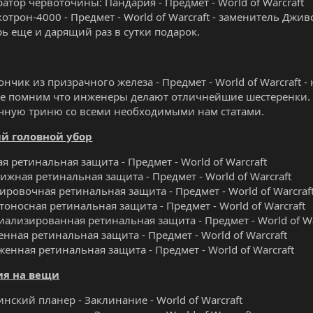
ратор червоточины: Пандария - Предмет - World of Warcraft
отрон-4000 - Предмет - World of Warcraft - заменитель Дживс
рь еще и дарящий раз в сутки подарок.
ончик из призрачного железа - Предмет - World of Warcraft -
е помним что инженеры делают отличнейшие шестеренки. 
чную триню со всеми необходимыми нам статами.
й головной убор
ая ретинальная защита - Предмет - World of Warcraft
ижная ретинальная защита - Предмет - World of Warcraft
ировочная ретинальная защита - Предмет - World of Warcraf
тоносная ретинальная защита - Предмет - World of Warcraft
иализированная ретинальная защита - Предмет - World of Wa
енная ретинальная защита - Предмет - World of Warcraft
женная ретинальная защита - Предмет - World of Warcraft
я на вещи
инский планер - Заклинание - World of Warcraft