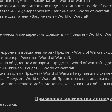
онные пружины - Заклинание - World of Warcraft
рители для скольжения по воде - Заклинание - World of Warc
гательный фейерверкомет - Заклинание - World of Warcraft
вые сдвигатели - Заклинание - World of Warcraft
нический пандаренский дракончик - Предмет - World of Warc
инхронный вращатель мира - Предмет - World of Warcraft - 
инженер - Рецепты - World of Warcraft.
та на обедненном кипарии - Предмет - World of Warcraft - 
ин-инженер - Рецепты - World of Warcraft.
сный голем - Предмет - World of Warcraft изучается по схем
да - Предмет - World of Warcraft Проще всего выбивается в 
тически с первого моба. Может так же выпасть и с обычных
Примерное количество ингред
лассика: