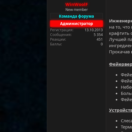
а
WinWoolF
New member
Команда форума
Инженерн
Администратор
на то, чт
Регистрация
13.10.2013
крафтить 
Сообщения
5 354
Лучшей п
Реакции
451
Баллы
0
ингредиен
Прокачав
Фейерве
Фейе
Фейе
Небе
Боль
Фейе
Устройст
Слес
Терм