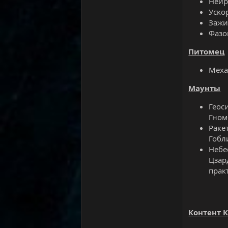
Нейр
Уско
Зажи
Фазо
Питомец
Меха
Маунты
Геос
Гном-
Раке
Гобл
Небе
Цзар
прак
Контент К