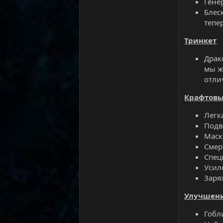
Гене
Блеск
тепе
Тринкет
Драк
мы ж
отли
Крафтовы
Легк
Подв
Маск
Смер
Спец
Усил
Заря
Улучшени
Гобл