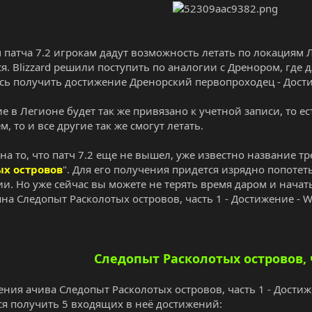
 патча 7.2 игрокам дадут возможность летать по локациям Л
ся. Blizzard решили поступить по аналогии с Дренором, где
сь получить достижение Дренорский первопроходец - Достиже
е в Легионе будет так же привязано к учетной записи, то е
, то и все другие так же смогут летать.
 на то, что патч 7.2 еще не вышел, уже известно название т
ых островов
". Для его получения придется изрядно попоте
и. Но уже сейчас вы можете не терять время даром и начат
на Следопыт Расколотых островов, часть 1 - Достижение - Wo
Следопыт Расколотых островов, 
ния ачива Следопыт Расколотых островов, часть 1 - Достиже
ся получить 5 входящих в неё достижений: