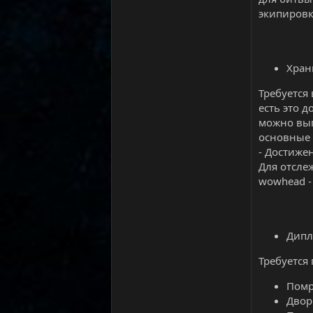
экипировк
Хран
Требуется
есть это 
можно вып
основные 
- Достиже
Для отсле
wowhead - 
Дипл
Требуется
Помр
Двор