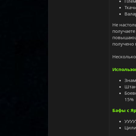
Плем
Ткачи
Вала
Не настол
получаете
повышающи
получено 
Несколько
Использо
Знам
Штан
Боев
15%
Бафы с Я
УУУУ
Цили