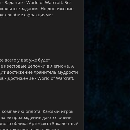
Задание - World of Warcraft. Без
окальные задания. Но достижение
дружелюбие с фракциями:
 всего у вас уже будет
е квестовые цепочки в Легионе. А
дит достижение Хранитель мудрости
в - Достижение - World of Warcraft.
ю компанию оплота. Каждый игрок
 за ее прохождение даются очень
нового облика Артефакта Закаленный
станет доступна для покупки