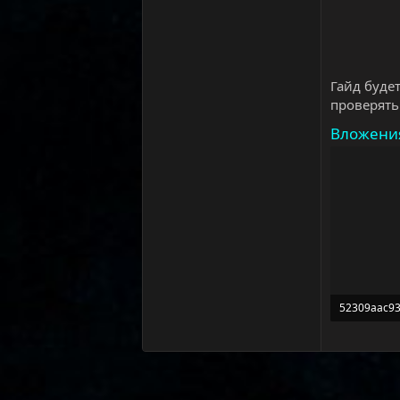
Гайд буде
проверять
Вложени
52309aac93
215,5 КБ · 