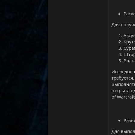
Раск
Для получ
Азсун
Круто
Сура
Штор
Валь
Исследова
требуется.
Выполнять
открыта о
of Warcra
Разн
Для выпол