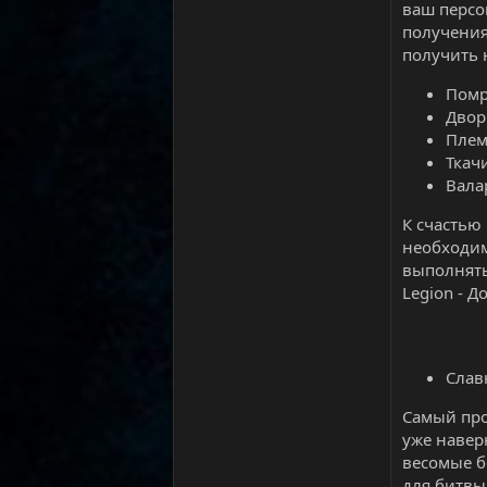
ваш персо
получения
получить 
Помр
Двор
Плем
Ткачи
Вала
К счастью
необходим
выполнять
Legion - Д
Слав
Самый про
уже навер
весомые б
для битвы 