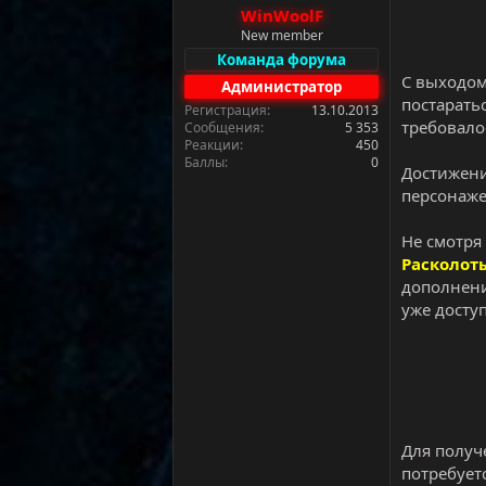
а
WinWoolF
New member
Команда форума
С выходом
Администратор
постарать
Регистрация
13.10.2013
требовало
Сообщения
5 353
Реакции
450
Баллы
0
Достижени
персонажем
Не смотря
Расколот
дополнени
уже доступ
Для получе
потребует