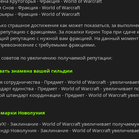
ена Крутогорья - Фракция - World of Warcraft
 Снов - Фракция - World of Warcraft
рьяры - Фракция - World of Warcraft
ько страшное достижение как может показаться, за выполн
 репутацию с фракциями. За локалки Кирин Тора при сдаче 
й репутацию с нужной вам фракцией. На данный момент 
превознесение с требуемыми фракциями.
 советов по увеличению получаемой репутации:
вать знамена вашей гильдии
я сотрудничества - Предмет - World of Warcraft - увеличив
дарт единства - Предмет - World of Warcraft - увеличивает
ой штандарт координации - Предмет - World of Warcraft ув
рмарки Новолуния
УХ! - Заклинание - World of Warcraft увеличивает получаем
ндр Новолуния - Заклинание - World of Warcraft увеличив