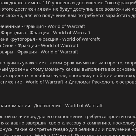
наж должен иметь 110 уровень и достижение Союз фракций - 
 этого достижения вам не будут доступны все возможные л
не сложно, для его получения вам потребуется заработать 
аченные - Фракция - World of Warcraft
 Фарондиса - Фракция - World of Warcraft
ена Крутогорья - Фракция - World of Warcraft
 Снов - Фракция - World of Warcraft
рьяры - Фракция - World of Warcraft
 получить уважение с этими фракциями весьма просто, скорее
ый уровень к тому моменту как вы выполните все основны
 их придется в любом случае, поскольку в общий ачив вхо
остижение - World of Warcraft и Дипломат Расколотых острово
ная кампания - Достижение - World of Warcraft
стой из ачивов, для его выполнения требуется проити сво
няка давно завершил свою классовую компанию, поскольку
онусы такие как третье гнездо для реликвии и получение 
- Достижение - World of Warcraft. По мимо этого вам так же 