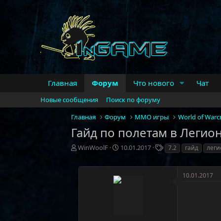
Главная
Форум
Что нового
Чат
Новые сообщения
Поиск по форуму
Главная
Форум
MMO игры
World of Warcr
Гайд по полетам в Легион
А
Д
Т
WinWoolF
10.01.2017
7.2
гайд
леги
в
а
е
т
т
г
о
а
и
10.01.2017
р
н
т
а
е
ч
м
а
ы
л