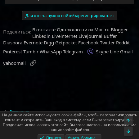
Для ответа нужно войти/зарегистрироваться
Вконтакте
Одноклассники
Mail.ru
Blogger
Поделиться:
Linkedin
Liveinternet
Livejournal
Buffer
Diaspora
Evernote
Digg
Getpocket
Facebook
Twitter
Reddit
Viber
Pinterest
Tumblr
WhatsApp
Telegram
Skype
Line
Gmail
Ссылка
yahoomail
Репутация
На данном сайте используются cookie-файлы, чтобы персонализировать
контент и сохранить Ваш вход в систему, если Вы зарегистрируетесь.
Верх
Продолжая использовать этот сайт, Вы соглашаетесь на использование
Русский (RU)
наших cookie-файлов.
Низ
Условия и правила
Политика конфиденциальности
Помощь
Принять
Узнать больше....