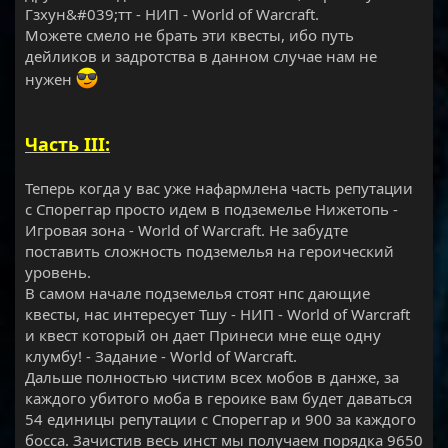
Гзхун&#039;тт - НИП - World of Warcraft.
Можете смело не брать эти квесты, ибо путь
дейликов и задротства в данном случае нам не
нужен
Часть III:
Теперь когда у вас уже нафармлена часть репутации
с Спореггар просто идем в подземелье Нижетопь -
Игровая зона - World of Warcraft. Не забудте
поставить сложность подземелья на героический
уровень.
В самом начале подземелья стоят нпс дающие
квесты, нас интересует Тшу - НИП - World of Warcraft
и квест который он дает Принеси мне еще одну
клумбу! - Задание - World of Warcraft.
Дальше полностью чистим всех мобов в данже, за
каждого убитого моба в героике вам будет даваться
54 единицы репутации с Спореггар и 900 за каждого
босса. Зачистив весь инст мы получаем порядка 9650