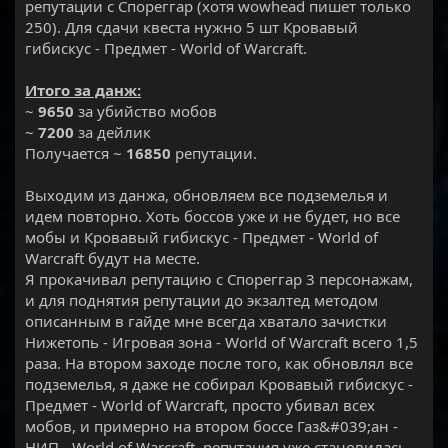
репутации с Спореггар (хотя wowhead пишет только
250). Для сдачи квеста нужно 5 шт Кровавый
гибискус - Предмет - World of Warcraft.
Итого за данж:
~
9650
за убийство мобов
~
7200
за дейлик
Получается ~
16850
репутации.
Выходим из данжа, обновляем все подземелья и
идем повторно. Хоть боссов уже и не будет, но все
мобы и Кровавый гибискус - Предмет - World of
Warcraft будут на месте.
Я прокачивал репутацию с Спореггар 3 персонажам,
и для поднятия репутации до экзалтед методом
описанным в гайде мне всегда хватало зачистки
Нижетопь - Игровая зона - World of Warcraft всего 1,5
раза. На втором заходе после того, как обновлял все
подземелья, я даже не собирал Кровавый гибискус -
Предмет - World of Warcraft, просто убивал всех
мобов, и примерно на втором боссе Газ&#039;ан -
НИП - World of Warcraft, репутация уже становилась