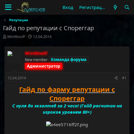
Вход
Регистрация
Репутация
Гайд по репутации с Спореггар
А
Д
WinWoolF
12.04.2014
в
а
т
т
о
а
WinWoolF
р
н
Команда форума
New member
т
а
Администратор
е
ч
м
а
12.04.2014
#1
ы
л
а
Гайд по фарму репутации с
Спореггар
С нуля до экзалтед за 2 часа! (Гайд расчитан на
игроков уровнем 80+)