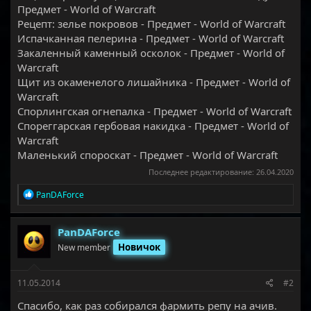
Предмет - World of Warcraft
Рецепт: зелье покровов - Предмет - World of Warcraft
Испачканная пелерина - Предмет - World of Warcraft
Закаленный каменный осколок - Предмет - World of
Warcraft
Щит из окаменелого лишайника - Предмет - World of
Warcraft
Спорлингская огнепалка - Предмет - World of Warcraft
Спореггарская гербовая накидка - Предмет - World of
Warcraft
Маленький спороскат - Предмет - World of Warcraft
Последнее редактирование:
26.04.2020
Р
PanDAForce
е
а
к
PanDAForce
ц
Новичок
New member
и
и
:
11.05.2014
#2
Спасибо, как раз собирался фармить репу на ачив.