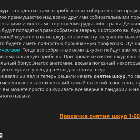
кур
- это одна из самых прибыльных собирательных профес
ое преимущество над всеми другими собирательными про
 локациям и искать месторождения руды либо травы. Делая 
а будут попадаться разнообразное зверье, с которого вы бу
овней изучили снятие шкур, то к моменту получения макс
его будете иметь полностью прокачанную профессию. Лучше 
ичеством
. Тогда все собранные вами шкурки пойдут вам же 
весьма солидную прибыль. При прокачке снятия шкур ваш п
льный бонус Знаток анатомии, весьма полезный некоторым
буется купить у вендора Нож для снятия шкур.
же взяли 90 лвл и теперь решили качать
снятие шкур
, то 
отмеченных на картах локаций самый высокий шанс снять
и вы можете просто ошкуривать все зверье в пандарии и на
ного навыка.
Прокачка снятия шкур 1-60
60