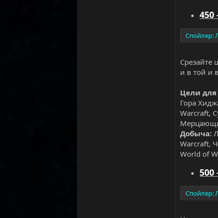
450 
Спойлер:
Срезайте 
и в той и
Цели для
Гора Хиджа
Warcraft, 
Мерцающий
Добыча:
Л
Warcraft, 
World of W
500 
Спойлер: