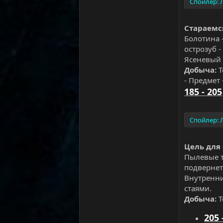
Спойлер:
Стараемс
Болотина -
острозуб -
Ясеневый л
Добыча:
Т
- Предмет 
185 - 205
Спойлер:
Цель для
Пылевые то
подвернет
Внутренни
стаями.
Добыча:
Т
205 