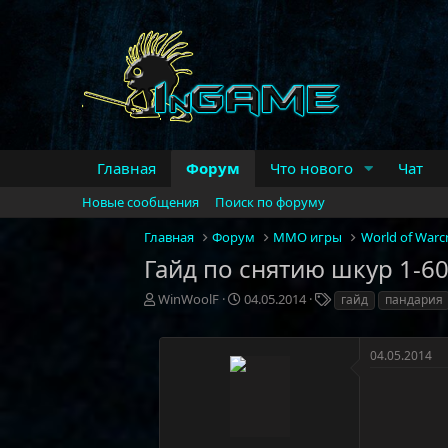
Главная
Форум
Что нового
Чат
Новые сообщения
Поиск по форуму
Главная
Форум
MMO игры
World of Warcr
Гайд по снятию шкур 1-60
А
Д
Т
WinWoolF
04.05.2014
гайд
пандария
в
а
е
т
т
г
о
а
и
04.05.2014
р
н
т
а
е
ч
м
а
ы
л