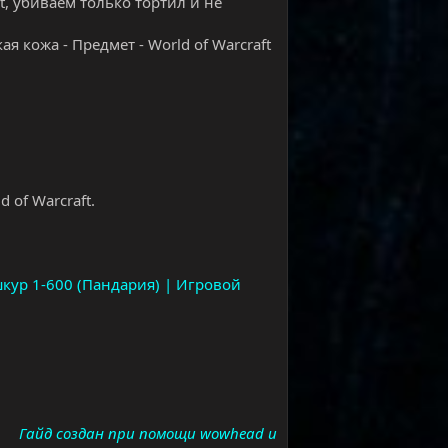
t, убиваем только тортил и не
я кожа - Предмет - World of Warcraft
 of Warcraft.
шкур 1-600 (Пандария) | Игровой
Гайд создан при помощи wowhead и