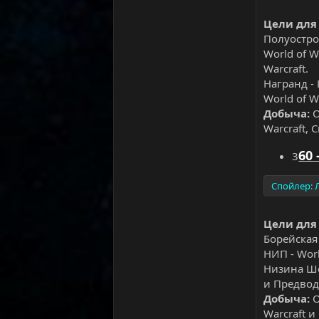
Цели для
Полуостро
World of W
Warcraft.
Награнд - 
World of W
Добыча:
О
Warcraft, 
60 
3
Спойлер:
Цели для
Борейская 
НИП - Worl
Низина Шо
и Предводи
Добыча:
О
Warcraft и