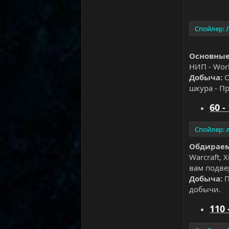
Спойлер:
Основные
НИП - Worl
Добыча:
О
шкура - Пр
60 -
Спойлер:
Обдирае
Warcraft,
вам подве
Добыча:
П
добычи.
110 