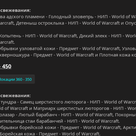
 свежевания:
ва адского пламени - Голодный зловепрь - НИП - World of Wa
arcraft, Детеныш остроклыка - НИП - World of Warcraft и Оп
Копытень - НИП - World of Warcraft, Дикий элекк - НИП - Worl
arcraft.
брывки узловатой кожи - Предмет - World of Warcraft, Узлова
Скверношкура - Предмет - World of Warcraft и Плотная кожа ко
- 450
Локации 360 - 350
 свежевания:
тундра - Самец шерстистого люторога - НИП - World of Warcr
d of Warcraft и Матриарх шерстистых люторогов - НИП - Worl
лазар - Лютый барабанч - НИП - World of Warcraft, Покорный
тельница стаи барабанчей - НИП - World of Warcraft.
брывки борейской кожи - Предмет - World of Warcraft, Аркти
 Борейская кожа - Предмет - World of Warcraft.