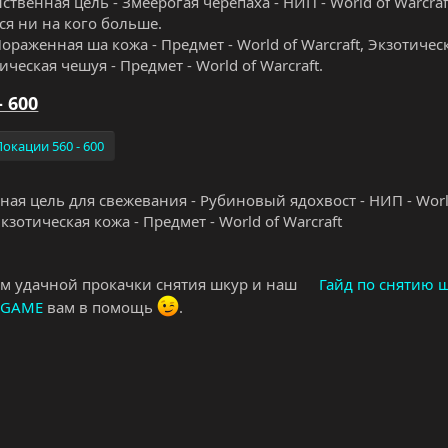
твенная цель - Змеерогая черепаха - НИП - World of Warcraf
ся ни на кого больше.
ораженная ша кожа - Предмет - World of Warcraft, Экзотическа
ческая чешуя - Предмет - World of Warcraft.
- 600
Локации 560 - 600
ная цель для свежевания - Рубиновый ядохвост - НИП - World
кзотическая кожа - Предмет - World of Warcraft
м удачной прокачки снятия шкур и наш
Гайд по снятию 
n-GAME
вам в помощь
.