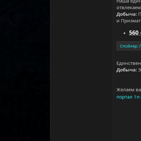
Наша единс
отвлекаем
Добыча:
П
и Призмати
560 
Спойлер:
Единствен
Добыча:
Э
Желаем ва
портал 1