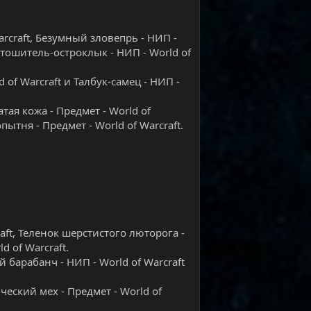
rcraft, Безумный зловепрь - НИП -
устошитель-остроклык - НИП - World of
d of Warcraft и Талбук-самец - НИП -
тая кожа - Предмет - World of
пытня - Предмет - World of Warcraft.
aft, Теленок шерстистого люторога -
d of Warcraft.
 барабанч - НИП - World of Warcraft
ческий мех - Предмет - World of