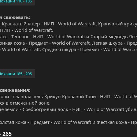
Локации 110 - 185
я свежевать:
 Крапчатый ящер - НИП - World of Warcraft, Крапчатый крикун
 НИП - World of Warcraft.
ес - Тенерог - НИП - World of Warcraft и Старый медведь Ясе
онкая кожа - Предмет - World of Warcraft, Легкая шкура - Пред
- World of Warcraft, Средняя шкура - Предмет - World of Warcra
Локации 185 - 205
 свежевания:
пи - главная цель Крикун Кровавой Топи - НИП - World of Wa
ся в отмеченной зоне.
е земли - Среброгривый волк - НИП - World of Warcraft убив
олстая кожа - Предмет - World of Warcraft и Жесткая кожа - Пр
- 265