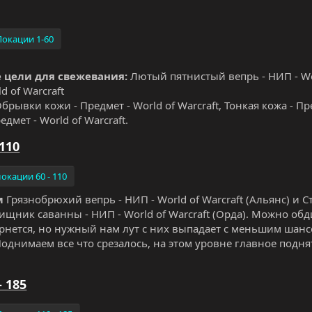
Локации 1-60
 цели для свежевания:
Лютый пятнистый вепрь - НИП - Wor
d of Warcraft
брывки кожи - Предмет - World of Warcraft, Тонкая кожа - Пре
едмет - World of Warcraft.
 110
локации 60 - 110
м
Грязнобрюхий вепрь - НИП - World of Warcraft (Альянс) и С
 Хищник саванны - НИП - World of Warcraft (Орда). Можно об
рнется, но нужный нам лут с них выпадает с меньшим шанс
однимаем все что срезалось, на этом уровне главное подня
- 185