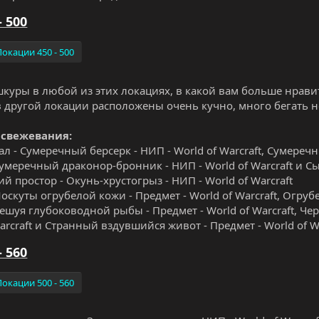
- 500
Локации 450 - 500
шкуры в любой из этих локациях, в какой вам больше нрави
 в другой локации расположены очень кучно, много бегать н
 свежевания:
л - Сумеречный берсерк - НИП - World of Warcraft, Сумеречн
Сумеречный драконор-бронник - НИП - World of Warcraft и Сын
 простор - Окунь-хрустогрыз - НИП - World of Warcraft
оскуты огрубелой кожи - Предмет - World of Warcraft, Огрубе
Чешуя глубоководной рыбы - Предмет - World of Warcraft, Че
arcraft и Странный вздувшийся живот - Предмет - World of Wa
- 560
Локации 500 - 560