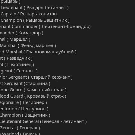
( рЫцарь )
 Lieutenant ( Рыцарь Летинант )
 Captain ( Рыцарь-копитан
t Champion ( Рыцарь Защитник )
tenant Commander ( Лейтенант-Командор)
ander ( Командор )
hal ( Маршел )
 Marshal ( Фельд маршел )
nd Marshal ( Главнокомандуйший )
t ( Разведчик )
t ( Пехотинец )
geant ( Сержант )
ior Sergeant ( Старший сержант )
st Sergeant (Старшина )
tone Guard ( Каменный страж )
lood Guard ( Кровавый страж )
gionaire ( Легионер )
nturion ( Центурион )
Champion ( Защитник )
ieutenant General (Генерал - летинант )
eneral ( Генерал )
 Warlord ( Вождь )