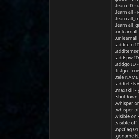
.learn ID
.learn all
.learn all
.learn all
.unlearnal
.unlearnal
.additem 
.additems
.addspw I
.addgo ID
.listgo - 
.tele NAM
.addtele 
.maxskill 
.shutdown
.whisper 
.whisper 
.visible on
.visible of
.npcflag 
.goname N