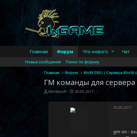
Главная
Форум
Что нового
Чат
Новые сообщения
Поиск по форуму
Главная
Форум
WoW EMU / Сервера World o
ГМ команды для сервер
А
Д
WinWoolF
30.05.2017
в
а
т
т
о
а
30.05.2017
р
н
т
а
е
ч
м
а
gm on - в
ы
л