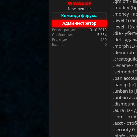
.gm off -
WinWoolF
а
.modify (h
New member
.money - 
Команда форума
.level 1(
Администратор
.level -1
Регистрация
13.10.2013
.die - уби
Сообщения
5 354
.del - уда
Реакции
450
Баллы
0
.morph ID
.demorph 
.creategui
.rename -
.setmodel
.ban accou
.ban ip [ip
.unban ip 
.unban ac
.dismount 
.aura ID 
.com - от
.acct - от
.security 
.pinfo - 