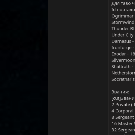
Для таво 
Id портало
Ogrimmar 
Stormwind 
Thunder Bl
Under City
Darnasus -
Ironforge 
Exodar - 1
Silvermoon
Shattrath -
Netherstor
Socrethar`s
Звания:
[cut]Звани
2 Private (
4 Corporal 
8 Sergeant
16 Master 
32 Sergean