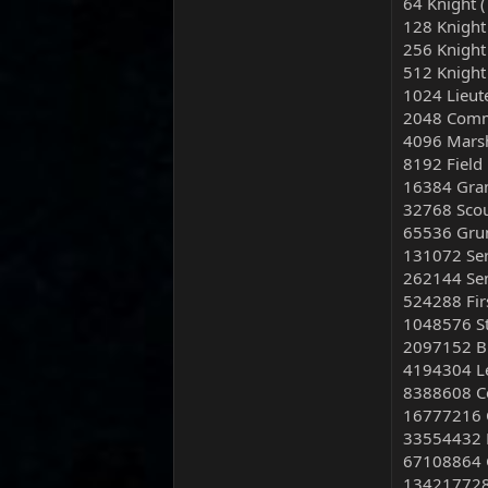
64 Knight 
128 Knight
256 Knight
512 Knigh
1024 Lieu
2048 Comm
4096 Mars
8192 Field
16384 Gra
32768 Scou
65536 Grun
131072 Ser
262144 Sen
524288 Fir
1048576 S
2097152 B
4194304 Le
8388608 Ce
16777216 
33554432 L
67108864 G
134217728