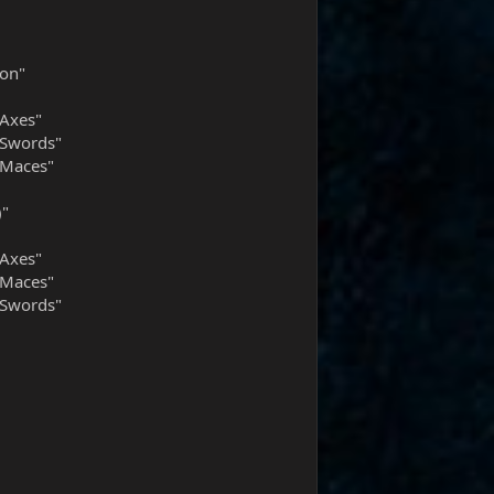
pon"
Axes"
 Swords"
 Maces"
)"
Axes"
 Maces"
 Swords"