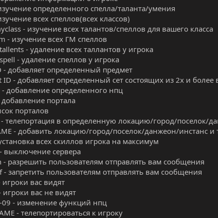
 - изучение определенного спелла/таланта/умения
 - изучение всех спеллов(всех классов)
_myclass - изучение всех талантов/спеллов для вашего класса
_gm - изучение всех ГМ спеллов
l tallents - удаление всех таллантов у игрока
l spell - удаление спеллов у игрока
ID - добавляет определенный предмет
et ID - добавляет определенный сет состоящих из 2х и более
D - добавление определенного нпц
 - добавление портала
список порталов
E - телепортация в определенную локацию/город/поселок/да
NAME - добавить локацию/город/поселок/данжеон/инстанс и 
- установка всех скиллов игрока на максимум
 - выключение сервера
on - разрешить пользователям отправлять вам сообщения
off - запретить пользователям отправлять вам сообщения
 - игроки вас видят
f - игроки вас не видят
01-09 - изменение функций нпц
AME - телепортироваться к игроку