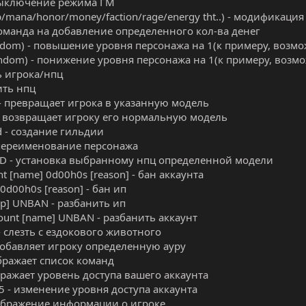
 выключение режима ГМ
p/mana/honor/money/faction/rage/energy tht..) - модификаци
команда на добавление определенного кол-ва денег
random) - повышение уровня персонажа на 1(к примеру, возмо
(random) - понижение уровня персонажа на 1(к примеру, возм
ть игрока/нпц
лить нпц
 - превращает игрока в указанную модель
- возвращает игроку его нормальную модель
ld - создание гильдии
 переименование персонажа
 ID - установка выбранному нпц определенной модели
nt [name] 0d00h0s [reason] - бан аккаунта
] 0d00h0s [reason] - бан ип
[ip] UNBAN - разбанить ип
count [name] UNBAN - разбанить аккаунт
- слезть с ездокового животного
- добавляет игроку определенную ауру
ображает список команд
ображает уровень доступа вашего аккаунта
0-5 - изменение уровня доступа аккаунта
отображение информации о игроке