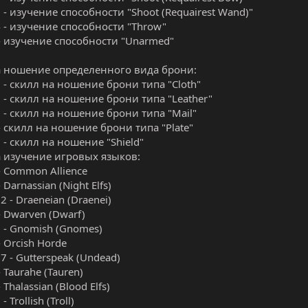
9 - изучение способности "Shoot (Requairest Wand)"
4 - изучение способности "Throw"
 - изучение способности "Unarmed"
 ношение определенного вида брони:
8 - скилл на ношение брони типа "Cloth"
7 - скилл на ношение брони типа "Leather"
7 - скилл на ношение брони типа "Mail"
 - скилл на ношение брони типа "Plate"
6 - скилл на ношение "Shield"
 изучение игровых языков:
 - Common Allience
- Darnassian (Night Elfs)
32 - Draeneian (Draenei)
 - Dwarven (Dwarf)
0 - Gnomish (Gnomes)
- Orcish Horde
37 - Gutterspeak (Undead)
- Taurahe (Tauren)
- Thalassian (Blood Elfs)
- Trollish (Troll)