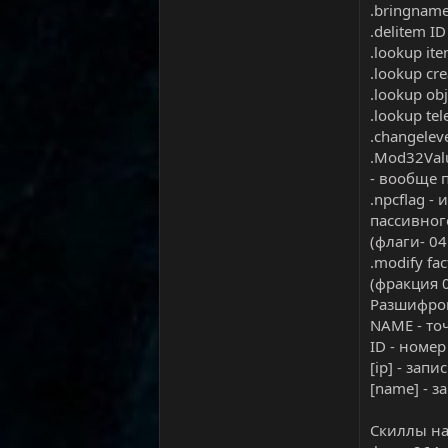
.bringnam
.delitem I
.lookup it
.lookup cr
.lookup ob
.lookup t
.changelev
.Mod32Val
- вообще п
.npcflag -
пассивног
(флаги- 04
.modify f
(фракция 0
Разшифро
NAME - то
ID - номе
[ip] - запи
[name] - з
Скиллы на