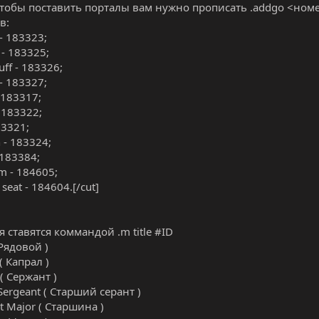
чтобы поставить порталы вам нужно прописать .addgo <ном
в:
- 183323;
- 183325;
uff - 183326;
 - 183327;
 183317;
- 183322;
83321;
 - 183324;
 183384;
m - 184605;
 seat - 184604.[/cut]
я ставятся коммандой .m title #ID
 Рядовой )
( Капрал )
 ( Сержант )
Sergeant ( Старший серант )
t Major ( Старшина )