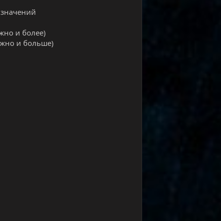
я значений
жно и более)
ожно и больше)