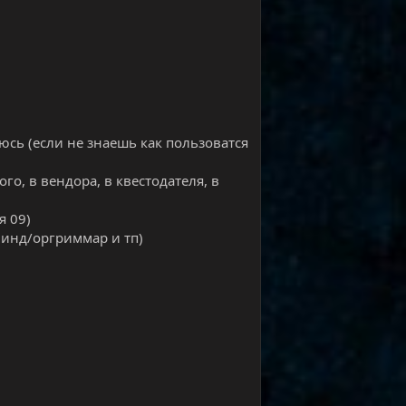
юсь (если не знаешь как пользоватся
го, в вендора, в квестодателя, в
я 09)
винд/оргриммар и тп)