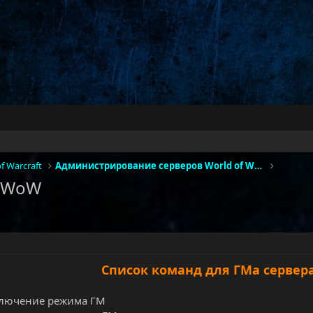
f Warcraft
Администрирование серверов World of Warcraft
а WoW
Список команд для ГМа серве
ключение режима ГМ