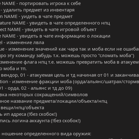
e NAME - портировать игрока к себе
D - удалить предмет из инвентаря
em NAME - уидеть в чате предмет
eature NAME - увидеть в чате определенного нпц
ject NAME - увидеть в чате игровой объект
ele NAME - увидеть в чате информацию о локации
el - изменение лвла
ue - изменение значений как чара так и моба если не ошиба
ро эту команду забудь т.к. можешь просто "сломать моба")
 изменение флага нпц т.е. можешь превратить моба в атакуемо
о моба и тп.
 вендор, 01 - атакуемая цель и тд начиная от 01 и заканчива
action - изменение фракции моба (орда/альянс/шатрах/сторм
1 - орда, 02 - альянс и тд до 09)
вка некоторых сокращений/символов
чное название предмета/локации/объекта/нпц
р вещи/нпц/объекта
сь ип адреса (!без скобок!)
апись логина аккаунта (!без скобок!)
 ношение определенного вида оружия: