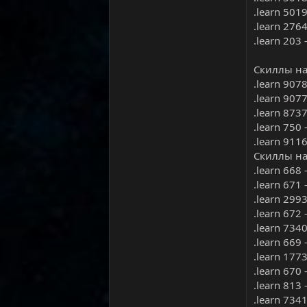
.learn 501
.learn 276
.learn 203
Скиллы на
.learn 907
.learn 907
.learn 873
.learn 750
.learn 911
Скиллы на
.learn 668
.learn 671 
.learn 299
.learn 672
.learn 734
.learn 669 
.learn 177
.learn 670 
.learn 813 
.learn 7341 