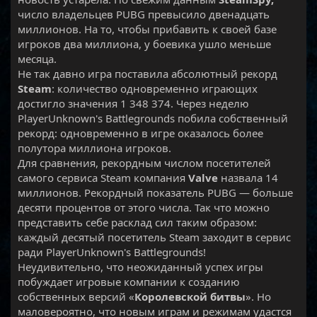
число владельцев PUBG превысило двенадцать
миллионов. На то, чтобы прибавить к своей базе
игроков два миллиона, у боевика ушло меньше
месяца.
Не так давно игра поставила абсолютный рекорд
Steam
: количество одновременно играющих
достигло значения 1 348 374. Через неделю
PlayerUnknown's Battlegrounds побила собственный
рекорд: одновременно в игре оказалось более
полутора миллиона игроков.
Для сравнения, рекордным числом посетителей
самого сервиса Steam компания
Valve
назвала 14
миллионов. Рекордный показатель PUBG — больше
десяти процентов от этого числа. Так что можно
представить себе расклад сил таким образом:
каждый десятый посетитель Steam заходит в сервис
ради PlayerUnknown's Battlegrounds!
Неудивительно, что неожиданный успех игры
побуждает игровые компании к созданию
собственных версий «
Королевской битвы
». Но
маловероятно, что новым играм и режимам удастся