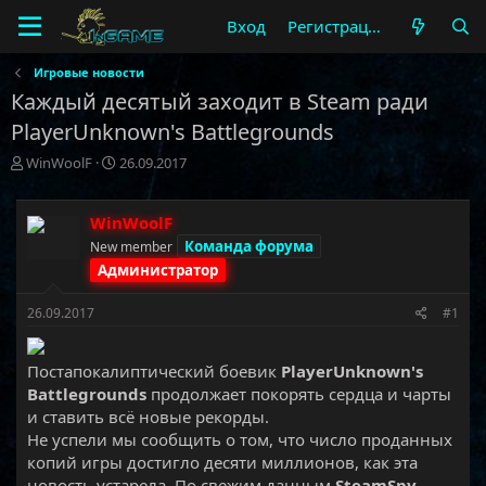
Вход
Регистрация
Игровые новости
Каждый десятый заходит в Steam ради
PlayerUnknown's Battlegrounds
А
Д
WinWoolF
26.09.2017
в
а
т
т
о
а
WinWoolF
р
н
Команда форума
New member
т
а
Администратор
е
ч
м
а
26.09.2017
#1
ы
л
а
Постапокалиптический боевик
PlayerUnknown's
Battlegrounds
продолжает покорять сердца и чарты
и ставить всё новые рекорды.
Не успели мы сообщить о том, что число проданных
копий игры достигло десяти миллионов, как эта
новость устарела. По свежим данным
SteamSpy,