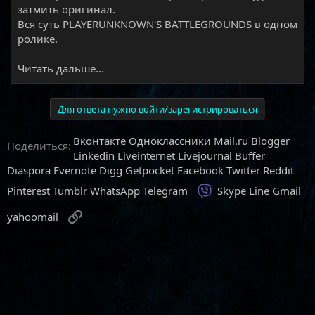
затмить оригинал.
Вся суть PLAYERUNKNOWN'S BATTLEGROUNDS в одном
ролике.​
Читать дальше...
Для ответа нужно войти/зарегистрироваться
Вконтакте
Одноклассники
Mail.ru
Blogger
Поделиться:
Linkedin
Liveinternet
Livejournal
Buffer
Diaspora
Evernote
Digg
Getpocket
Facebook
Twitter
Reddit
Viber
Pinterest
Tumblr
WhatsApp
Telegram
Skype
Line
Gmail
Ссылка
yahoomail