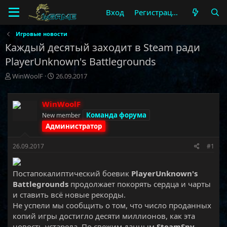
Вход
Регистрация
Игровые новости
Каждый десятый заходит в Steam ради
PlayerUnknown's Battlegrounds
А
Д
WinWoolF
26.09.2017
в
а
т
т
о
а
WinWoolF
р
н
Команда форума
New member
т
а
Администратор
е
ч
м
а
26.09.2017
#1
ы
л
а
Постапокалиптический боевик
PlayerUnknown's
Battlegrounds
продолжает покорять сердца и чарты
и ставить всё новые рекорды.
Не успели мы сообщить о том, что число проданных
копий игры достигло десяти миллионов, как эта
новость устарела. По свежим данным
SteamSpy,