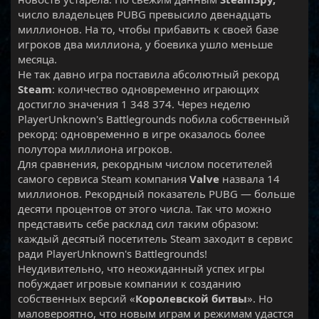
число владельцев PUBG превысило двенадцать
миллионов. На то, чтобы прибавить к своей базе
игроков два миллиона, у боевика ушло меньше
месяца.
Не так давно игра поставила абсолютный рекорд
Steam
: количество одновременно играющих
достигло значения 1 348 374. Через неделю
PlayerUnknown's Battlegrounds побила собственный
рекорд: одновременно в игре оказалось более
полутора миллиона игроков.
Для сравнения, рекордным числом посетителей
самого сервиса Steam компания
Valve
назвала 14
миллионов. Рекордный показатель PUBG — больше
десяти процентов от этого числа. Так что можно
представить себе расклад сил таким образом:
каждый десятый посетитель Steam заходит в сервис
ради PlayerUnknown's Battlegrounds!
Неудивительно, что неожиданный успех игры
побуждает игровые компании к созданию
собственных версий «
Королевской битвы
». Но
маловероятно, что новым играм и режимам удастся