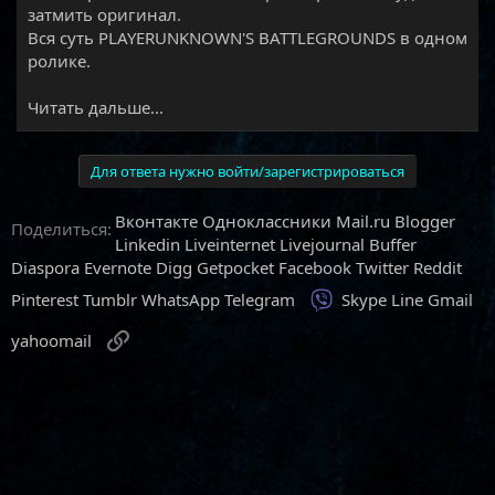
затмить оригинал.
Вся суть PLAYERUNKNOWN'S BATTLEGROUNDS в одном
ролике.​
Читать дальше...
Для ответа нужно войти/зарегистрироваться
Вконтакте
Одноклассники
Mail.ru
Blogger
Поделиться:
Linkedin
Liveinternet
Livejournal
Buffer
Diaspora
Evernote
Digg
Getpocket
Facebook
Twitter
Reddit
Viber
Pinterest
Tumblr
WhatsApp
Telegram
Skype
Line
Gmail
Ссылка
yahoomail