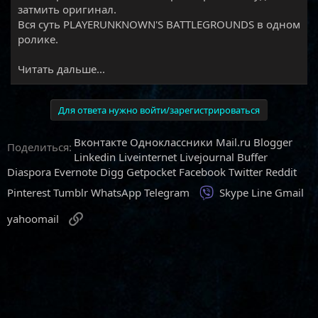
затмить оригинал.
Вся суть PLAYERUNKNOWN'S BATTLEGROUNDS в одном
ролике.​
Читать дальше...
Для ответа нужно войти/зарегистрироваться
Вконтакте
Одноклассники
Mail.ru
Blogger
Поделиться:
Linkedin
Liveinternet
Livejournal
Buffer
Diaspora
Evernote
Digg
Getpocket
Facebook
Twitter
Reddit
Viber
Pinterest
Tumblr
WhatsApp
Telegram
Skype
Line
Gmail
Ссылка
yahoomail