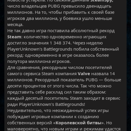
число владельцев PUBG превысило двенадцать
миллионов. На то, чтобы прибавить к своей базе
игроков два миллиона, у боевика ушло меньше
месяца.
Не так давно игра поставила абсолютный рекорд
Steam
: количество одновременно играющих
достигло значения 1 348 374. Через неделю
PlayerUnknown's Battlegrounds побила собственный
рекорд: одновременно в игре оказалось более
полутора миллиона игроков.
Для сравнения, рекордным числом посетителей
самого сервиса Steam компания
Valve
назвала 14
миллионов. Рекордный показатель PUBG — больше
десяти процентов от этого числа. Так что можно
представить себе расклад сил таким образом:
каждый десятый посетитель Steam заходит в сервис
ради PlayerUnknown's Battlegrounds!
Неудивительно, что неожиданный успех игры
побуждает игровые компании к созданию
собственных версий «
Королевской битвы
». Но
маловероятно, что новым играм и режимам удастся