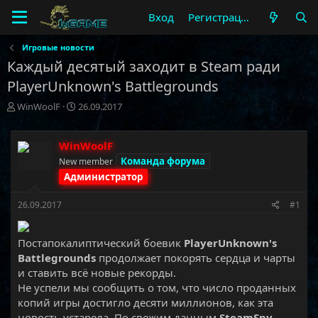
Вход
Регистрация
Игровые новости
Каждый десятый заходит в Steam ради
PlayerUnknown's Battlegrounds
А
Д
WinWoolF
26.09.2017
в
а
т
т
о
а
WinWoolF
р
н
Команда форума
New member
т
а
Администратор
е
ч
м
а
26.09.2017
#1
ы
л
а
Постапокалиптический боевик
PlayerUnknown's
Battlegrounds
продолжает покорять сердца и чарты
и ставить всё новые рекорды.
Не успели мы сообщить о том, что число проданных
копий игры достигло десяти миллионов, как эта
новость устарела. По свежим данным
SteamSpy,