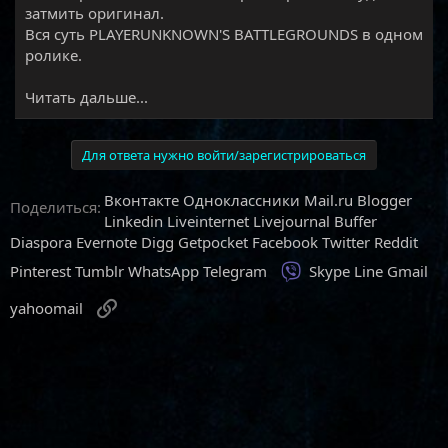
затмить оригинал.
Вся суть PLAYERUNKNOWN'S BATTLEGROUNDS в одном
ролике.​
Читать дальше...
Для ответа нужно войти/зарегистрироваться
Вконтакте
Одноклассники
Mail.ru
Blogger
Поделиться:
Linkedin
Liveinternet
Livejournal
Buffer
Diaspora
Evernote
Digg
Getpocket
Facebook
Twitter
Reddit
Viber
Pinterest
Tumblr
WhatsApp
Telegram
Skype
Line
Gmail
Ссылка
yahoomail