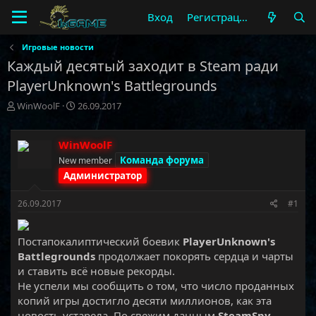
Вход
Регистрация
Игровые новости
Каждый десятый заходит в Steam ради
PlayerUnknown's Battlegrounds
А
Д
WinWoolF
26.09.2017
в
а
т
т
о
а
WinWoolF
р
н
Команда форума
New member
т
а
Администратор
е
ч
м
а
26.09.2017
#1
ы
л
а
Постапокалиптический боевик
PlayerUnknown's
Battlegrounds
продолжает покорять сердца и чарты
и ставить всё новые рекорды.
Не успели мы сообщить о том, что число проданных
копий игры достигло десяти миллионов, как эта
новость устарела. По свежим данным
SteamSpy,