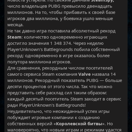
число владельцев PUBG превысило двенадцать
миллионов. На то, чтобы прибавить к своей базе
игроков два миллиона, у боевика ушло меньше
месяца.
Не так давно игра поставила абсолютный рекорд
Steam
: количество одновременно играющих
достигло значения 1 348 374. Через неделю
PlayerUnknown's Battlegrounds побила собственный
рекорд: одновременно в игре оказалось более
полутора миллиона игроков.
Для сравнения, рекордным числом посетителей
самого сервиса Steam компания
Valve
назвала 14
миллионов. Рекордный показатель PUBG — больше
десяти процентов от этого числа. Так что можно
представить себе расклад сил таким образом:
каждый десятый посетитель Steam заходит в сервис
ради PlayerUnknown's Battlegrounds!
Неудивительно, что неожиданный успех игры
побуждает игровые компании к созданию
собственных версий «
Королевской битвы
». Но
маловероятно, что новым играм и режимам удастся