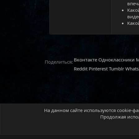
впеч
Како
виде
Како
Вконтакте
Одноклассники
M
Поделиться:
Reddit
Pinterest
Tumblr
What
На данном сайте используются cookie-фа
Главная
Форум
Multiplayer игры
Diablo III
Продолжая испол
Русский (RU)