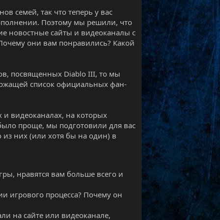
нов семей, так что теперь у вас
ополнении. Поэтому мы решили, что
кие новостные сайты и видеоканалы с
! Почему они вам понравились? Какой
, посвященных Diablo III, то мы
держащей список официальных фан-
 и видеоканалах, на которых
 было проще, мы подготовили для вас
из них (или хотя бы на один) в
гры, нравятся вам больше всего и
ции игрового процесса? Почему он
али на сайте или видеоканале,