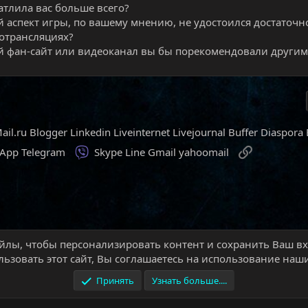
атлила вас больше всего?
й аспект игры, по вашему мнению, не удостоился достаточн
отрансляциях?
й фан-сайт или видеоканал вы бы порекомендовали другим
ail.ru
Blogger
Linkedin
Liveinternet
Livejournal
Buffer
Diaspora
Viber
Ссылка
sApp
Telegram
Skype
Line
Gmail
yahoomail
йлы, чтобы персонализировать контент и сохранить Ваш вхо
Дополнение Reaper of Souls
Новости Reaper of Souls
ьзовать этот сайт, Вы соглашаетесь на использование наши
Принять
Узнать больше....
Условия и правила
П