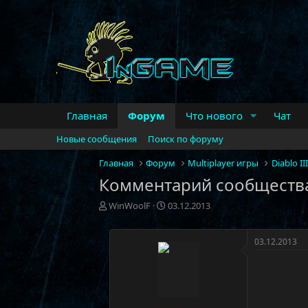
Главная
Форум
Что нового
Чат
Новые сообщения
Поиск по форуму
Главная
Форум
Multiplayer игры
Diablo III
Комментарий сообщества
А
Д
WinWoolF
03.12.2013
в
а
т
т
о
а
03.12.2013
р
н
т
а
е
ч
м
а
ы
л