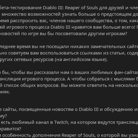
ета-тестирование Diablo III: Reaper of Souls для друзей и чле
 множество возможностей узнать больше о предстоящем д
ремя расспросить вас, членов нашего сообщества, о том, ка
ей игрового процесса Diablo III нравятся вам больше всего
новостей по игре вы бы посоветовали другим игрокам?
следнее время вы не посещали никаких замечательных сайтов
ьно советуем вам воспользоваться ссылками из статьи, со
других сетевых ресурсов (на английском языке).
 бы, чтобы вы рассказали нам о ваших любимых фан-сайтах
рансляция игрового процесса. А чтобы собраться с мыслями
 список общих вопросов. Вы можете ответить на несколько 
иях.
е сайты, посвященные новостям о Diablo III и обсуждению и
му?
с есть любимый канал в Twitch, на котором ведутся трансля
нравится?
я особенность дополнения Reaper of Souls, о которой вы узн