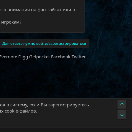
ого внимания на фан-сайтах или в
 игрокам?
Для ответа нужно войти/зарегистрироваться
Evernote
Digg
Getpocket
Facebook
Twitter
Верх
д в систему, если Вы зарегистрируетесь.
х cookie-файлов.
Низ
олитика конфиденциальности
Помощь
Главная
R
S
S