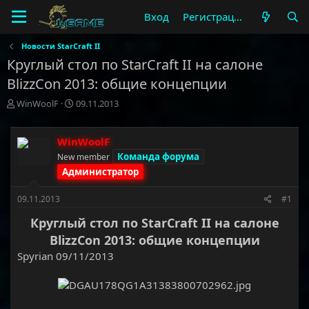
Вход
Регистрация
Новости StarCraft II
Круглый стол по StarCraft II на салоне
BlizzCon 2013: общие концепции
А
Д
WinWoolF
09.11.2013
в
а
т
т
о
а
WinWoolF
р
н
Команда форума
New member
т
а
Администратор
е
ч
м
а
09.11.2013
#1
ы
л
а
Круглый стол по StarCraft II на салоне
BlizzCon 2013: общие концепции
Spyrian 09/11/2013