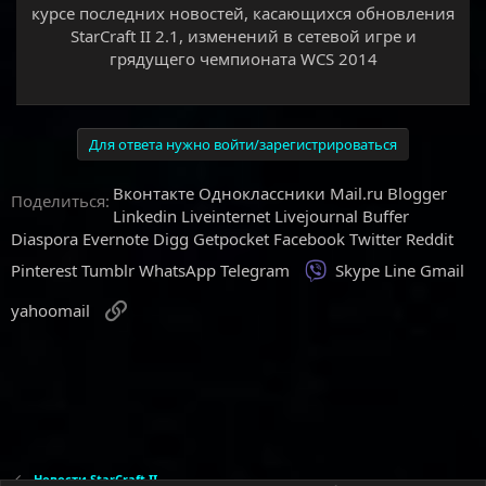
курсе последних новостей, касающихся обновления
StarCraft II 2.1, изменений в сетевой игре и
грядущего чемпионата WCS 2014
Для ответа нужно войти/зарегистрироваться
Вконтакте
Одноклассники
Mail.ru
Blogger
Поделиться:
Linkedin
Liveinternet
Livejournal
Buffer
Diaspora
Evernote
Digg
Getpocket
Facebook
Twitter
Reddit
Viber
Pinterest
Tumblr
WhatsApp
Telegram
Skype
Line
Gmail
Ссылка
yahoomail
Новости StarCraft II