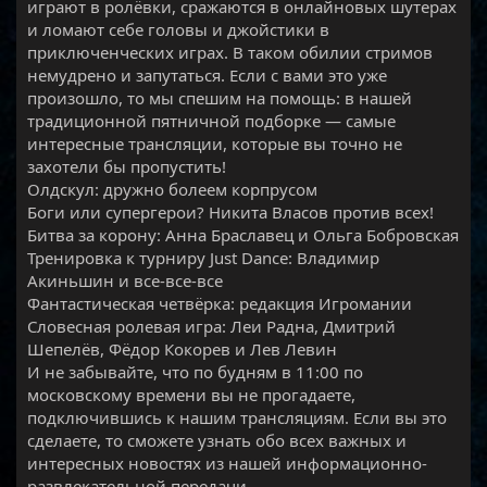
играют в ролёвки, сражаются в онлайновых шутерах
и ломают себе головы и джойстики в
приключенческих играх. В таком обилии стримов
немудрено и запутаться. Если с вами это уже
произошло, то мы спешим на помощь: в нашей
традиционной пятничной подборке — самые
интересные трансляции, которые вы точно не
захотели бы пропустить!
Олдскул: дружно болеем корпрусом
Боги или супергерои? Никита Власов против всех!
Битва за корону: Анна Браславец и Ольга Бобровская
Тренировка к турниру Just Dance: Владимир
Акиньшин и все-все-все
Фантастическая четвёрка: редакция Игромании
Словесная ролевая игра: Леи Радна, Дмитрий
Шепелёв, Фёдор Кокорев и Лев Левин
И не забывайте, что по будням в 11:00 по
московскому времени вы не прогадаете,
подключившись к нашим трансляциям. Если вы это
сделаете, то сможете узнать обо всех важных и
интересных новостях из нашей информационно-
развлекательной передачи.