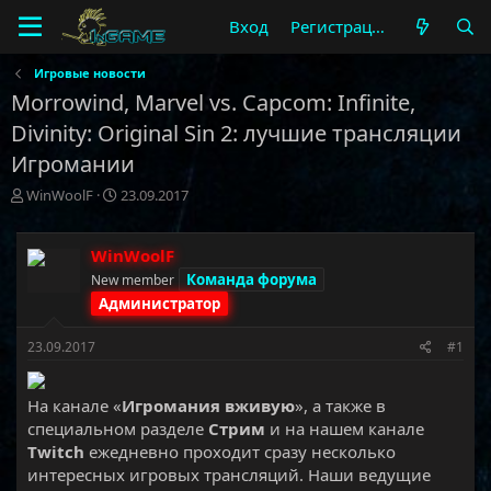
Вход
Регистрация
Игровые новости
Morrowind, Marvel vs. Capcom: Infinite,
Divinity: Original Sin 2: лучшие трансляции
Игромании
А
Д
WinWoolF
23.09.2017
в
а
т
т
о
а
WinWoolF
р
н
Команда форума
New member
т
а
Администратор
е
ч
м
а
23.09.2017
#1
ы
л
а
На канале «
Игромания вживую
», а также в
специальном разделе
Стрим
и на нашем канале
Twitch
ежедневно проходит сразу несколько
интересных игровых трансляций. Наши ведущие