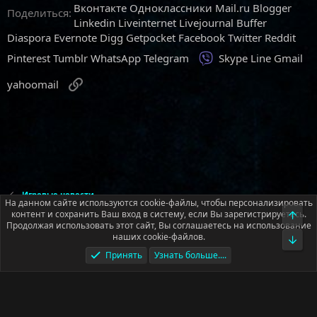
Вконтакте
Одноклассники
Mail.ru
Blogger
Поделиться:
Linkedin
Liveinternet
Livejournal
Buffer
Diaspora
Evernote
Digg
Getpocket
Facebook
Twitter
Reddit
Viber
Pinterest
Tumblr
WhatsApp
Telegram
Skype
Line
Gmail
Ссылка
yahoomail
Игровые новости
На данном сайте используются cookie-файлы, чтобы персонализировать
контент и сохранить Ваш вход в систему, если Вы зарегистрируетесь.
Верх
Продолжая использовать этот сайт, Вы соглашаетесь на использование
Русский (RU)
наших cookie-файлов.
Низ
Условия и правила
Политика конфиденциальности
Помощь
Принять
Узнать больше....
Главная
R
S
S