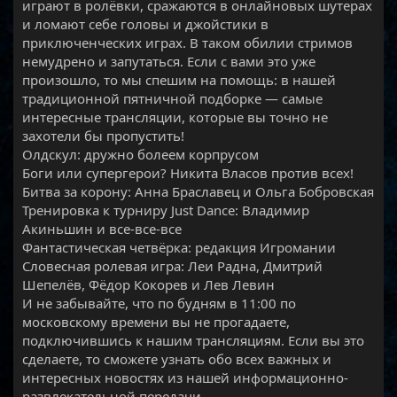
играют в ролёвки, сражаются в онлайновых шутерах
и ломают себе головы и джойстики в
приключенческих играх. В таком обилии стримов
немудрено и запутаться. Если с вами это уже
произошло, то мы спешим на помощь: в нашей
традиционной пятничной подборке — самые
интересные трансляции, которые вы точно не
захотели бы пропустить!
Олдскул: дружно болеем корпрусом
Боги или супергерои? Никита Власов против всех!
Битва за корону: Анна Браславец и Ольга Бобровская
Тренировка к турниру Just Dance: Владимир
Акиньшин и все-все-все
Фантастическая четвёрка: редакция Игромании
Словесная ролевая игра: Леи Радна, Дмитрий
Шепелёв, Фёдор Кокорев и Лев Левин
И не забывайте, что по будням в 11:00 по
московскому времени вы не прогадаете,
подключившись к нашим трансляциям. Если вы это
сделаете, то сможете узнать обо всех важных и
интересных новостях из нашей информационно-
развлекательной передачи.