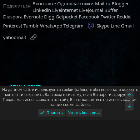
Вконтакте
Одноклассники
Mail.ru
Blogger
Поделиться:
Linkedin
Liveinternet
Livejournal
Buffer
Diaspora
Evernote
Digg
Getpocket
Facebook
Twitter
Reddit
Viber
Pinterest
Tumblr
WhatsApp
Telegram
Skype
Line
Gmail
Ссылка
yahoomail
Игровые новости
На данном сайте используются cookie-файлы, чтобы персонализировать
контент и сохранить Ваш вход в систему, если Вы зарегистрируетесь.
Верх
Продолжая использовать этот сайт, Вы соглашаетесь на использование
Русский (RU)
наших cookie-файлов.
Низ
Условия и правила
Политика конфиденциальности
Помощь
Принять
Узнать больше....
Главная
R
S
S