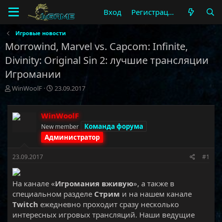
Вход
Регистрация
Игровые новости
Morrowind, Marvel vs. Capcom: Infinite,
Divinity: Original Sin 2: лучшие трансляции
Игромании
А
Д
WinWoolF
23.09.2017
в
а
т
т
о
а
WinWoolF
р
н
Команда форума
New member
т
а
Администратор
е
ч
м
а
23.09.2017
#1
ы
л
а
На канале «
Игромания вживую
», а также в
специальном разделе
Стрим
и на нашем канале
Twitch
ежедневно проходит сразу несколько
интересных игровых трансляций. Наши ведущие