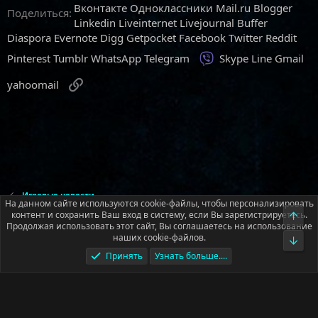
Вконтакте
Одноклассники
Mail.ru
Blogger
Поделиться:
Linkedin
Liveinternet
Livejournal
Buffer
Diaspora
Evernote
Digg
Getpocket
Facebook
Twitter
Reddit
Viber
Pinterest
Tumblr
WhatsApp
Telegram
Skype
Line
Gmail
Ссылка
yahoomail
Игровые новости
На данном сайте используются cookie-файлы, чтобы персонализировать
контент и сохранить Ваш вход в систему, если Вы зарегистрируетесь.
Верх
Продолжая использовать этот сайт, Вы соглашаетесь на использование
Русский (RU)
наших cookie-файлов.
Низ
Обратная связь
Условия и правила
Принять
Узнать больше....
Политика конфиденциальности
Помощь
Главная
R
S
S