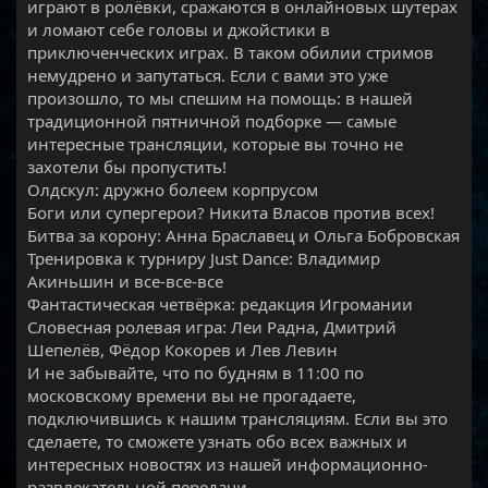
играют в ролёвки, сражаются в онлайновых шутерах
и ломают себе головы и джойстики в
приключенческих играх. В таком обилии стримов
немудрено и запутаться. Если с вами это уже
произошло, то мы спешим на помощь: в нашей
традиционной пятничной подборке — самые
интересные трансляции, которые вы точно не
захотели бы пропустить!
Олдскул: дружно болеем корпрусом
Боги или супергерои? Никита Власов против всех!
Битва за корону: Анна Браславец и Ольга Бобровская
Тренировка к турниру Just Dance: Владимир
Акиньшин и все-все-все
Фантастическая четвёрка: редакция Игромании
Словесная ролевая игра: Леи Радна, Дмитрий
Шепелёв, Фёдор Кокорев и Лев Левин
И не забывайте, что по будням в 11:00 по
московскому времени вы не прогадаете,
подключившись к нашим трансляциям. Если вы это
сделаете, то сможете узнать обо всех важных и
интересных новостях из нашей информационно-
развлекательной передачи.