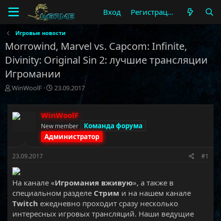
Вход
Регистрация
Игровые новости
Morrowind, Marvel vs. Capcom: Infinite,
Divinity: Original Sin 2: лучшие трансляции
Игромании
А
Д
WinWoolF
23.09.2017
в
а
т
т
о
а
WinWoolF
р
н
Команда форума
New member
т
а
Администратор
е
ч
м
а
23.09.2017
#1
ы
л
а
На канале «
Игромания вживую
», а также в
специальном разделе
Стрим
и на нашем канале
Twitch
ежедневно проходит сразу несколько
интересных игровых трансляций. Наши ведущие