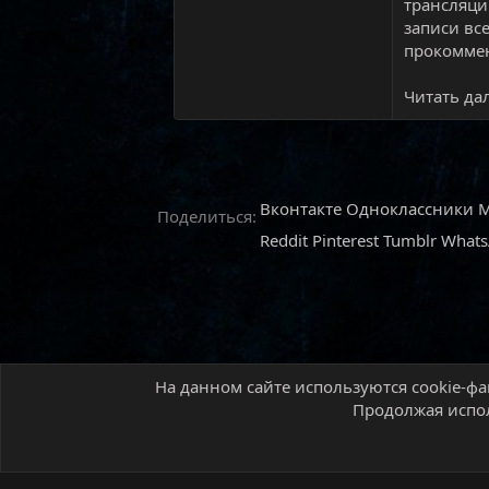
трансляци
записи вс
прокоммен
Читать дал
Вконтакте
Одноклассники
M
Поделиться:
Reddit
Pinterest
Tumblr
What
На данном сайте используются cookie-фа
Главная
Форум
Новостной раздел
Новос
Продолжая испол
Русский (RU)