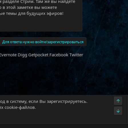
м разделе Стрим. Там же вы найдёте
о в этой заметке вы можете
е темы для будущих эфиров!​
Для ответа нужно войти/зарегистрироваться
Evernote
Digg
Getpocket
Facebook
Twitter
Верх
д в систему, если Вы зарегистрируетесь.
х cookie-файлов.
Низ
олитика конфиденциальности
Помощь
Главная
R
S
S