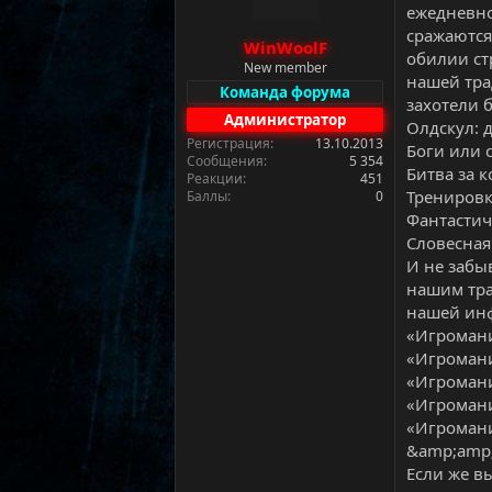
м
а
ежедневно
ы
л
сражаются
WinWoolF
а
обилии ст
New member
нашей тра
Команда форума
захотели 
Администратор
Олдскул: 
Регистрация
13.10.2013
Боги или 
Сообщения
5 354
Битва за 
Реакции
451
Тренировк
Баллы
0
Фантастич
Словесная
И не забы
нашим тра
нашей ин
«Игромани
«Игромани
«Игромани
«Игромани
«Игромани
&amp;amp;
Если же в