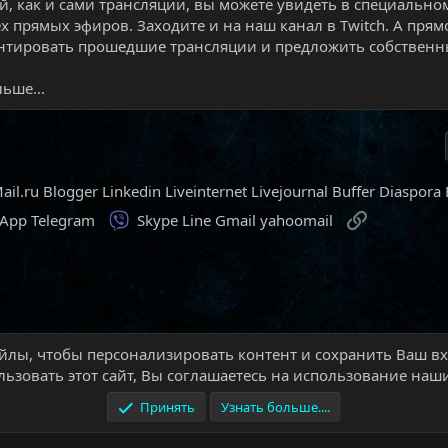
й, как и сами трансляции, вы можете увидеть в специально
ех прямых эфиров. Заходите и на наш канал в Twitch. А прям
тировать прошедшие трансляции и предложить собственны
ьше...
ail.ru
Blogger
Linkedin
Liveinternet
Livejournal
Buffer
Diaspora
Viber
Ссылка
sApp
Telegram
Skype
Line
Gmail
yahoomail
йлы, чтобы персонализировать контент и сохранить Ваш вхо
ти
Игровые новости
ьзовать этот сайт, Вы соглашаетесь на использование наши
Принять
Узнать больше....
Условия и правила
П