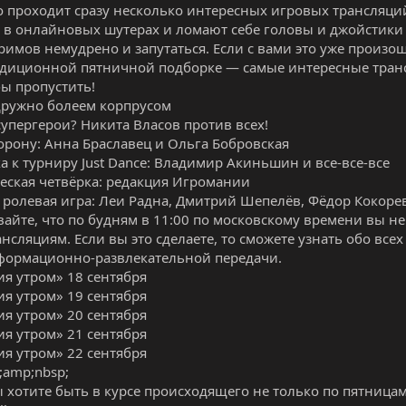
 проходит сразу несколько интересных игровых трансляци
 в онлайновых шутерах и ломают себе головы и джойстики 
римов немудрено и запутаться. Если с вами это уже произо
диционной пятничной подборке — самые интересные транс
бы пропустить!
дружно болеем корпрусом
супергерои? Никита Власов против всех!
корону: Анна Браславец и Ольга Бобровская
а к турниру Just Dance: Владимир Акиньшин и все-все-все
еская четвёрка: редакция Игромании
 ролевая игра: Леи Радна, Дмитрий Шепелёв, Фёдор Кокоре
вайте, что по будням в 11:00 по московскому времени вы н
нсляциям. Если вы это сделаете, то сможете узнать обо все
формационно-развлекательной передачи.
я утром» 18 сентября
я утром» 19 сентября
я утром» 20 сентября
я утром» 21 сентября
я утром» 22 сентября
amp;nbsp;
ы хотите быть в курсе происходящего не только по пятница