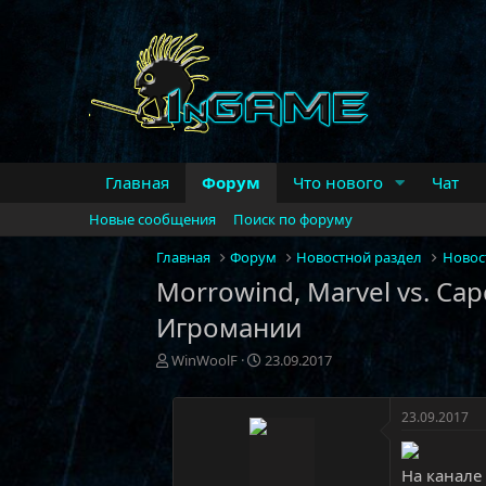
Главная
Форум
Что нового
Чат
Новые сообщения
Поиск по форуму
Главная
Форум
Новостной раздел
Новос
Morrowind, Marvel vs. Capc
Игромании
А
Д
WinWoolF
23.09.2017
в
а
т
т
о
а
23.09.2017
р
н
т
а
На канале
е
ч