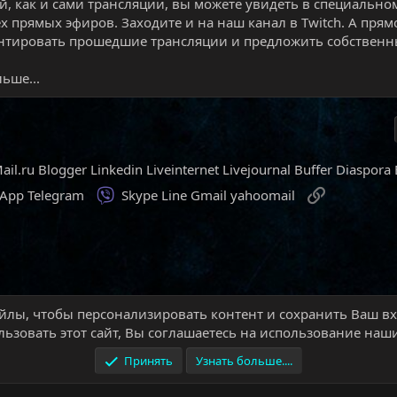
й, как и сами трансляции, вы можете увидеть в специально
ех прямых эфиров. Заходите и на наш канал в Twitch. А прям
тировать прошедшие трансляции и предложить собственны
ьше...
ail.ru
Blogger
Linkedin
Liveinternet
Livejournal
Buffer
Diaspora
Viber
Ссылка
sApp
Telegram
Skype
Line
Gmail
yahoomail
йлы, чтобы персонализировать контент и сохранить Ваш вхо
ти
Игровые новости
ьзовать этот сайт, Вы соглашаетесь на использование наши
Принять
Узнать больше....
Обратная связь
Условия и правила
П