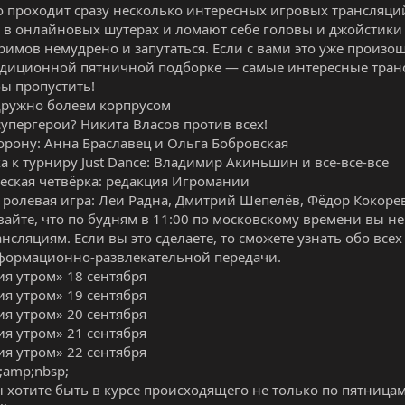
 проходит сразу несколько интересных игровых трансляци
 в онлайновых шутерах и ломают себе головы и джойстики 
римов немудрено и запутаться. Если с вами это уже произо
диционной пятничной подборке — самые интересные транс
бы пропустить!
дружно болеем корпрусом
супергерои? Никита Власов против всех!
корону: Анна Браславец и Ольга Бобровская
а к турниру Just Dance: Владимир Акиньшин и все-все-все
еская четвёрка: редакция Игромании
 ролевая игра: Леи Радна, Дмитрий Шепелёв, Фёдор Кокоре
вайте, что по будням в 11:00 по московскому времени вы н
нсляциям. Если вы это сделаете, то сможете узнать обо все
формационно-развлекательной передачи.
я утром» 18 сентября
я утром» 19 сентября
я утром» 20 сентября
я утром» 21 сентября
я утром» 22 сентября
amp;nbsp;
ы хотите быть в курсе происходящего не только по пятница