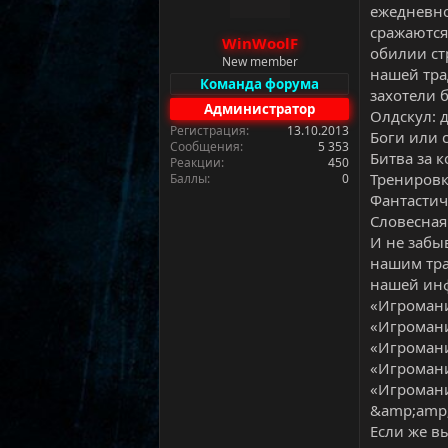
м
а
ежедневно
ы
л
сражаются
WinWoolF
а
обилии ст
New member
нашей тра
Команда форума
захотели 
Администратор
Олдскул: 
Регистрация
13.10.2013
Боги или 
Сообщения
5 353
Битва за 
Реакции
450
Тренировк
Баллы
0
Фантастич
Словесная
И не забы
нашим тра
нашей ин
«Игромани
«Игромани
«Игромани
«Игромани
«Игромани
&amp;amp;
Если же в