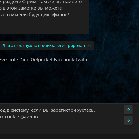
м разделе Стрим. Там же вы найдёте
о в этой заметке вы можете
е темы для будущих эфиров!​
Для ответа нужно войти/зарегистрироваться
Evernote
Digg
Getpocket
Facebook
Twitter
Верх
д в систему, если Вы зарегистрируетесь.
х cookie-файлов.
Низ
олитика конфиденциальности
Помощь
Главная
R
S
S