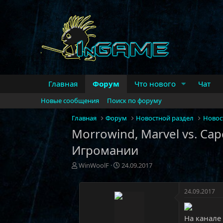
Главная
Форум
Что нового
Чат
Новые сообщения
Поиск по форуму
Главная
Форум
Новостной раздел
Новос
Morrowind, Marvel vs. Capc
Игромании
А
Д
WinWoolF
24.09.2017
в
а
т
т
о
а
24.09.2017
р
н
т
а
На канале
е
ч