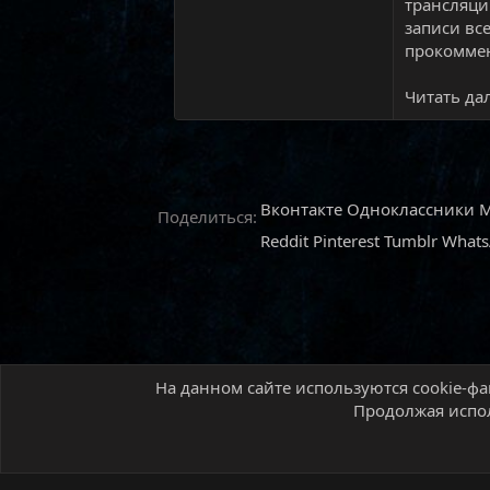
трансляци
записи вс
прокоммен
Читать дал
Вконтакте
Одноклассники
M
Поделиться:
Reddit
Pinterest
Tumblr
What
На данном сайте используются cookie-фа
Главная
Форум
Новостной раздел
Новос
Продолжая испол
Русский (RU)