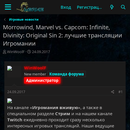
Вход
Регистрация
Игровые новости
Morrowind, Marvel vs. Capcom: Infinite,
Divinity: Original Sin 2: лучшие трансляции
Игромании
А
Д
WinWoolF
24.09.2017
в
а
т
т
о
а
WinWoolF
р
н
Команда форума
New member
т
а
Администратор
е
ч
м
а
24.09.2017
#1
ы
л
а
На канале «
Игромания вживую
», а также в
специальном разделе
Стрим
и на нашем канале
Twitch
ежедневно проходит сразу несколько
интересных игровых трансляций. Наши ведущие