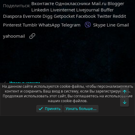
Вконтакте
Одноклассники
Mail.ru
Blogger
Поделиться:
Linkedin
Liveinternet
Livejournal
Buffer
Diaspora
Evernote
Digg
Getpocket
Facebook
Twitter
Reddit
Viber
Pinterest
Tumblr
WhatsApp
Telegram
Skype
Line
Gmail
Ссылка
yahoomail
Игровые новости
На данном сайте используются cookie-файлы, чтобы персонализировать
контент и сохранить Ваш вход в систему, если Вы зарегистрируетесь.
Верх
Продолжая использовать этот сайт, Вы соглашаетесь на использование
Русский (RU)
наших cookie-файлов.
Низ
Условия и правила
Политика конфиденциальности
Помощь
Принять
Узнать больше....
Главная
R
S
S