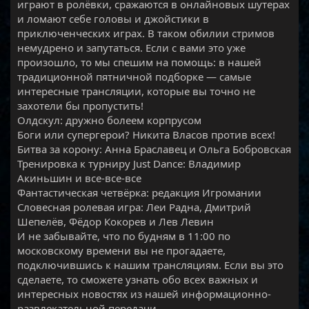
играют в ролёвки, сражаются в онлайновых шутерах
и ломают себе головы и джойстики в
приключенческих играх. В таком обилии стримов
немудрено и запутаться. Если с вами это уже
произошло, то мы спешим на помощь: в нашей
традиционной пятничной подборке — самые
интересные трансляции, которые вы точно не
захотели бы пропустить!
Олдскул: дружно болеем корпрусом
Боги или супергерои? Никита Власов против всех!
Битва за корону: Анна Браславец и Ольга Бобровская
Тренировка к турниру Just Dance: Владимир
Акиньшин и все-все-все
Фантастическая четвёрка: редакция Игромании
Словесная ролевая игра: Леи Радна, Дмитрий
Шепелёв, Фёдор Кокорев и Лев Левин
И не забывайте, что по будням в 11:00 по
московскому времени вы не прогадаете,
подключившись к нашим трансляциям. Если вы это
сделаете, то сможете узнать обо всех важных и
интересных новостях из нашей информационно-
развлекательной передачи.