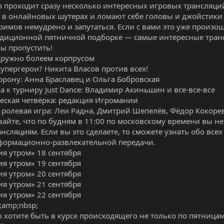
 проходит сразу несколько интересных игровых трансляци
 в онлайновых шутерах и ломают себе головы и джойстики 
римов немудрено и запутаться. Если с вами это уже произо
диционной пятничной подборке — самые интересные транс
бы пропустить!
дружно болеем корпрусом
супергерои? Никита Власов против всех!
корону: Анна Браславец и Ольга Бобровская
а к турниру Just Dance: Владимир Акиньшин и все-все-все
еская четвёрка: редакция Игромании
 ролевая игра: Леи Радна, Дмитрий Шепелёв, Фёдор Кокоре
вайте, что по будням в 11:00 по московскому времени вы н
нсляциям. Если вы это сделаете, то сможете узнать обо все
формационно-развлекательной передачи.
я утром» 18 сентября
я утром» 19 сентября
я утром» 20 сентября
я утром» 21 сентября
я утром» 22 сентября
amp;nbsp;
ы хотите быть в курсе происходящего не только по пятница