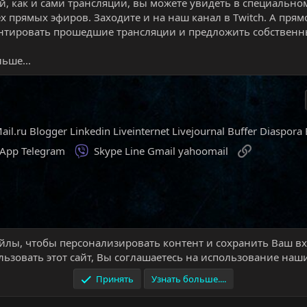
й, как и сами трансляции, вы можете увидеть в специально
ех прямых эфиров. Заходите и на наш канал в Twitch. А прям
тировать прошедшие трансляции и предложить собственны
ьше...
ail.ru
Blogger
Linkedin
Liveinternet
Livejournal
Buffer
Diaspora
Viber
Ссылка
sApp
Telegram
Skype
Line
Gmail
yahoomail
йлы, чтобы персонализировать контент и сохранить Ваш вхо
ти
Игровые новости
ьзовать этот сайт, Вы соглашаетесь на использование наши
Принять
Узнать больше....
Условия и правила
П