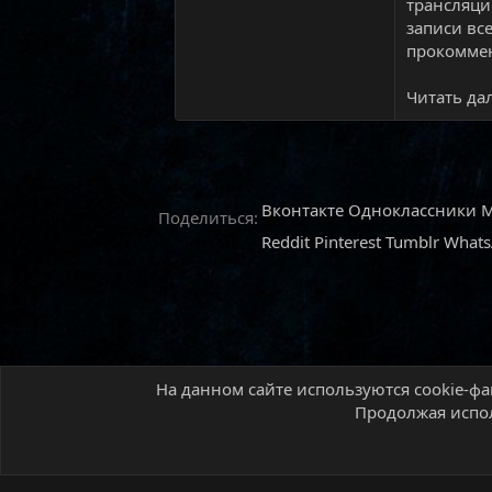
трансляци
записи вс
прокоммен
Читать дал
Вконтакте
Одноклассники
M
Поделиться:
Reddit
Pinterest
Tumblr
What
На данном сайте используются cookie-фа
Главная
Форум
Новостной раздел
Новос
Продолжая испол
Русский (RU)