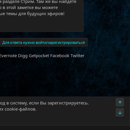
м разделе Стрим. Там же вы найдёте
о в этой заметке вы можете
е темы для будущих эфиров!​
Для ответа нужно войти/зарегистрироваться
Evernote
Digg
Getpocket
Facebook
Twitter
Верх
д в систему, если Вы зарегистрируетесь.
х cookie-файлов.
Низ
олитика конфиденциальности
Помощь
Главная
R
S
S