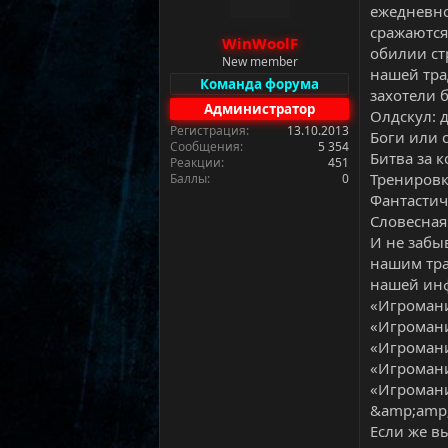
м
а
ежедневно
ы
л
сражаются
WinWoolF
а
обилии ст
New member
нашей тра
Команда форума
захотели 
Администратор
Олдскул: 
Регистрация
13.10.2013
Боги или 
Сообщения
5 354
Битва за 
Реакции
451
Тренировк
Баллы
0
Фантастич
Словесная
И не забы
нашим тра
нашей ин
«Игромани
«Игромани
«Игромани
«Игромани
«Игромани
&amp;amp;
Если же в