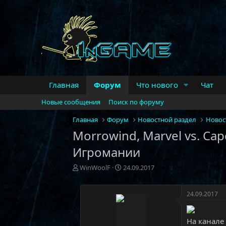
Главная
Форум
Что нового
Чат
Новые сообщения
Поиск по форуму
Главная
Форум
Новостной раздел
Новос
Morrowind, Marvel vs. Capc
Игромании
А
Д
WinWoolF
24.09.2017
в
а
т
т
о
а
24.09.2017
р
н
т
а
На канале
е
ч