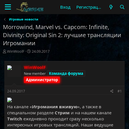
Вход
Регистрация
Игровые новости
Morrowind, Marvel vs. Capcom: Infinite,
Divinity: Original Sin 2: лучшие трансляции
Игромании
А
Д
WinWoolF
24.09.2017
в
а
т
т
о
а
WinWoolF
р
н
Команда форума
New member
т
а
Администратор
е
ч
м
а
24.09.2017
#1
ы
л
а
На канале «
Игромания вживую
», а также в
специальном разделе
Стрим
и на нашем канале
Twitch
ежедневно проходит сразу несколько
интересных игровых трансляций. Наши ведущие