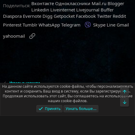
Вконтакте
Одноклассники
Mail.ru
Blogger
Поделиться:
Linkedin
Liveinternet
Livejournal
Buffer
Diaspora
Evernote
Digg
Getpocket
Facebook
Twitter
Reddit
Viber
Pinterest
Tumblr
WhatsApp
Telegram
Skype
Line
Gmail
Ссылка
yahoomail
Игровые новости
На данном сайте используются cookie-файлы, чтобы персонализировать
контент и сохранить Ваш вход в систему, если Вы зарегистрируетесь.
Верх
Продолжая использовать этот сайт, Вы соглашаетесь на использование
Русский (RU)
наших cookie-файлов.
Низ
Обратная связь
Условия и правила
Принять
Узнать больше....
Политика конфиденциальности
Помощь
Главная
R
S
S