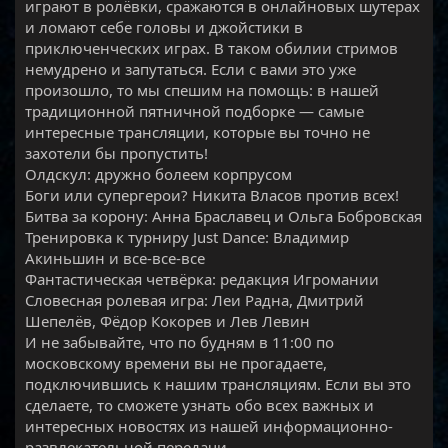
играют в ролёвки, сражаются в онлайновых шутерах
и ломают себе головы и джойстики в
приключенческих играх. В таком обилии стримов
немудрено и запутаться. Если с вами это уже
произошло, то мы спешим на помощь: в нашей
традиционной пятничной подборке — самые
интересные трансляции, которые вы точно не
захотели бы пропустить!
Олдскул: дружно болеем корпрусом
Боги или супергерои? Никита Власов против всех!
Битва за корону: Анна Браславец и Ольга Бобровская
Тренировка к турниру Just Dance: Владимир
Акиньшин и все-все-все
Фантастическая четвёрка: редакция Игромании
Словесная ролевая игра: Леи Радна, Дмитрий
Шепелёв, Фёдор Кокорев и Лев Левин
И не забывайте, что по будням в 11:00 по
московскому времени вы не прогадаете,
подключившись к нашим трансляциям. Если вы это
сделаете, то сможете узнать обо всех важных и
интересных новостях из нашей информационно-
развлекательной передачи.