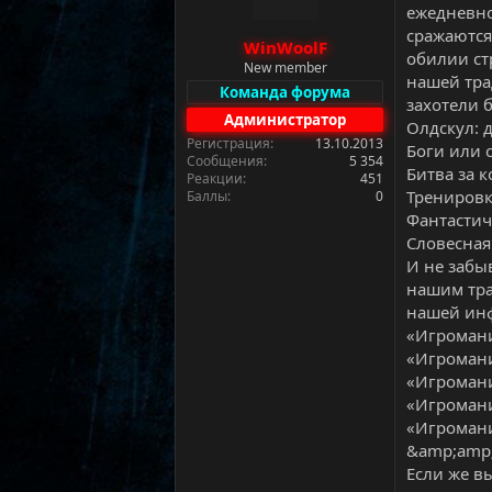
м
а
ежедневно
ы
л
сражаются
WinWoolF
а
обилии ст
New member
нашей тра
Команда форума
захотели 
Администратор
Олдскул: 
Регистрация
13.10.2013
Боги или 
Сообщения
5 354
Битва за 
Реакции
451
Тренировк
Баллы
0
Фантастич
Словесная
И не забы
нашим тра
нашей ин
«Игромани
«Игромани
«Игромани
«Игромани
«Игромани
&amp;amp;
Если же в