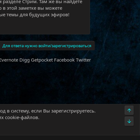
м разделе Стрим. Там же вы найдёте
о в этой заметке вы можете
е темы для будущих эфиров!​
Для ответа нужно войти/зарегистрироваться
Evernote
Digg
Getpocket
Facebook
Twitter
Верх
д в систему, если Вы зарегистрируетесь.
х cookie-файлов.
Низ
олитика конфиденциальности
Помощь
Главная
R
S
S