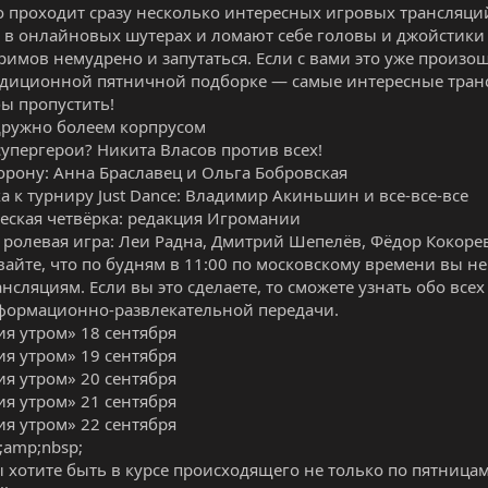
 проходит сразу несколько интересных игровых трансляци
 в онлайновых шутерах и ломают себе головы и джойстики 
римов немудрено и запутаться. Если с вами это уже произо
диционной пятничной подборке — самые интересные транс
бы пропустить!
дружно болеем корпрусом
супергерои? Никита Власов против всех!
корону: Анна Браславец и Ольга Бобровская
а к турниру Just Dance: Владимир Акиньшин и все-все-все
еская четвёрка: редакция Игромании
 ролевая игра: Леи Радна, Дмитрий Шепелёв, Фёдор Кокоре
вайте, что по будням в 11:00 по московскому времени вы н
нсляциям. Если вы это сделаете, то сможете узнать обо все
формационно-развлекательной передачи.
я утром» 18 сентября
я утром» 19 сентября
я утром» 20 сентября
я утром» 21 сентября
я утром» 22 сентября
amp;nbsp;
ы хотите быть в курсе происходящего не только по пятница