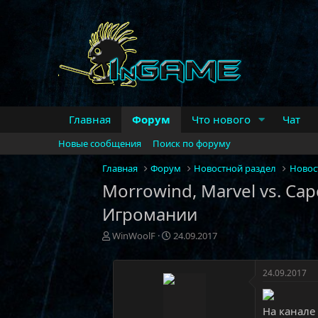
Главная
Форум
Что нового
Чат
Новые сообщения
Поиск по форуму
Главная
Форум
Новостной раздел
Новос
Morrowind, Marvel vs. Capc
Игромании
А
Д
WinWoolF
24.09.2017
в
а
т
т
о
а
24.09.2017
р
н
т
а
На канале
е
ч