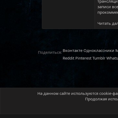
трансляци
записи вс
прокоммен
Читать дал
Вконтакте
Одноклассники
M
Поделиться:
Reddit
Pinterest
Tumblr
What
На данном сайте используются cookie-фа
Главная
Форум
Новостной раздел
Новос
Продолжая испол
Русский (RU)