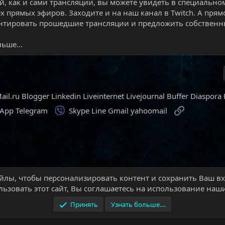
й, как и сами трансляции, вы можете увидеть в специально
ех прямых эфиров. Заходите и на наш канал в Twitch. А прям
тировать прошедшие трансляции и предложить собственны
ьше...
ail.ru
Blogger
Linkedin
Liveinternet
Livejournal
Buffer
Diaspora
Viber
Ссылка
sApp
Telegram
Skype
Line
Gmail
yahoomail
йлы, чтобы персонализировать контент и сохранить Ваш вхо
ти
Игровые новости
ьзовать этот сайт, Вы соглашаетесь на использование наши
Принять
Узнать больше....
Условия и правила
П