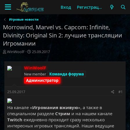
Вход
Регистрация
Игровые новости
Morrowind, Marvel vs. Capcom: Infinite,
Divinity: Original Sin 2: лучшие трансляции
Игромании
А
Д
WinWoolF
25.09.2017
в
а
т
т
о
а
WinWoolF
р
н
Команда форума
New member
т
а
Администратор
е
ч
м
а
25.09.2017
#1
ы
л
а
На канале «
Игромания вживую
», а также в
специальном разделе
Стрим
и на нашем канале
Twitch
ежедневно проходит сразу несколько
интересных игровых трансляций. Наши ведущие