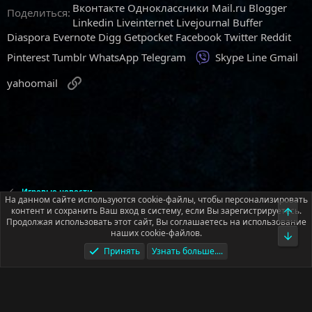
Вконтакте
Одноклассники
Mail.ru
Blogger
Поделиться:
Linkedin
Liveinternet
Livejournal
Buffer
Diaspora
Evernote
Digg
Getpocket
Facebook
Twitter
Reddit
Viber
Pinterest
Tumblr
WhatsApp
Telegram
Skype
Line
Gmail
Ссылка
yahoomail
Игровые новости
На данном сайте используются cookie-файлы, чтобы персонализировать
контент и сохранить Ваш вход в систему, если Вы зарегистрируетесь.
Верх
Продолжая использовать этот сайт, Вы соглашаетесь на использование
Русский (RU)
наших cookie-файлов.
Низ
Обратная связь
Условия и правила
Принять
Узнать больше....
Политика конфиденциальности
Помощь
Главная
R
S
S