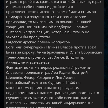
играют в ролёвки, сражаются в онлайновых шутерах
и ломают себе головы и джойстики в
приключенческих играх. В таком обилии стримов
немудрено и запутаться. Если с вами это уже
произошло, то мы спешим на помощь: в нашей
традиционной пятничной подборке — самые
интересные трансляции, которые вы точно не
захотели бы пропустить!
Олдскул: дружно болеем корпрусом
Боги или супергерои? Никита Власов против всех!
Битва за корону: Анна Браславец и Ольга Бобровская
Тренировка к турниру Just Dance: Владимир
Акиньшин и все-все-все
Фантастическая четвёрка: редакция Игромании
Словесная ролевая игра: Леи Радна, Дмитрий
Шепелёв, Фёдор Кокорев и Лев Левин
И не забывайте, что по будням в 11:00 по
московскому времени вы не прогадаете,
подключившись к нашим трансляциям. Если вы это
сделаете, то сможете узнать обо всех важных и
интересных новостях из нашей информационно-
развлекательной передачи.