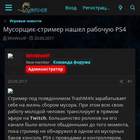
Вход
Регистрация
Игровые новости
Мусорщик-стример нашел рабочую PS4
А
Д
WinWoolF
20.09.2017
в
а
т
т
о
а
WinWoolF
р
н
Команда форума
New member
т
а
Администратор
е
ч
м
а
20.09.2017
#1
ы
л
а
Стример под псевдонимом TrashM4N зарабатывает
себе на жизнь сбором мусора. При этом всю свою
работу молодой человек транслирует в прямом
эфире на
Twitch
. Большинство роликов на его
канале были вполне обыденными до того момента,
пока стример не обнаружил в одном из мусорных
баков консоль PS4 с проводами и контроллером.