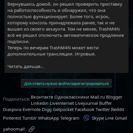
Вернувшись домой, он решил проверить приставку
на работоспособность и обнаружил, что она
полностью функционирует. Более того, игрок,
которому консоль принадлежала ранее, так и не
вышел из своего аккаунта. Тем не менее, TrashM4N
всё же решил отключить автоматическое продление
подписки.
Теперь по вечерам TrashM4N может вести
дополнительные трансляции. Игровые.​
Читать дальше...
Для ответа нужно войти/зарегистрироваться
Вконтакте
Одноклассники
Mail.ru
Blogger
Поделиться:
Linkedin
Liveinternet
Livejournal
Buffer
Diaspora
Evernote
Digg
Getpocket
Facebook
Twitter
Reddit
Viber
Pinterest
Tumblr
WhatsApp
Telegram
Skype
Line
Gmail
Ссылка
yahoomail