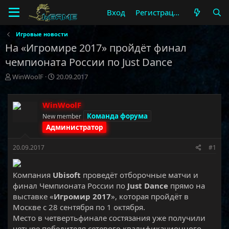
Вход
Регистрация
Игровые новости
На «Игромире 2017» пройдёт финал
чемпионата России по Just Dance
А
Д
WinWoolF
20.09.2017
в
а
т
т
о
а
WinWoolF
р
н
Команда форума
New member
т
а
Администратор
е
ч
м
а
20.09.2017
#1
ы
л
а
Компания
Ubisoft
проведёт отборочные матчи и
финал Чемпионата России по
Just Dance
прямо на
выставке «
Игромир 2017
», которая пройдёт в
Москве c 28 сентября по 1 октября.
Место в четвертьфинале состязания уже получили
четыре победителя сетевого квалификационного