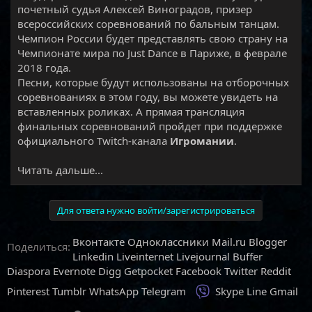
почетный судья Алексей Виноградов, призер
всероссийских соревнований по бальным танцам.
Чемпион России будет представлять свою страну на
Чемпионате мира по Just Dance в Париже, в феврале
2018 года.
Песни, которые будут использованы на отборочных
соревнованиях в этом году, вы можете увидеть на
вставленных роликах. А прямая трансляция
финальных соревнований пройдет при поддержке
официального Twitch-канала
Игромании
.​
Читать дальше...
Для ответа нужно войти/зарегистрироваться
Вконтакте
Одноклассники
Mail.ru
Blogger
Поделиться:
Linkedin
Liveinternet
Livejournal
Buffer
Diaspora
Evernote
Digg
Getpocket
Facebook
Twitter
Reddit
Viber
Pinterest
Tumblr
WhatsApp
Telegram
Skype
Line
Gmail