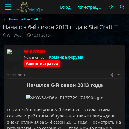
Вход
Регистрация
Новости StarCraft II
Начался 6-й сезон 2013 года в StarCraft II
А
Д
WinWoolF
12.11.2013
в
а
т
т
о
а
WinWoolF
р
н
Команда форума
New member
т
а
Администратор
е
ч
м
а
12.11.2013
#1
ы
л
а
Начался 6-й сезон 2013 года
В StarCraft II наступил 6-й сезон 2013 года! Очки
отдыха и рейтинги обнулены, а также присуждены
знаки отличия за 5-й сезон 2013 года. Посмотреть на
результаты 5-го сезона 2013 года можно прямо в