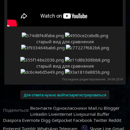
старый вид для сравнения
старый вид для сравнения
Последнее редактирование:
24.04.2014
Для ответа нужно войти/зарегистрироваться
Вконтакте
Одноклассники
Mail.ru
Blogger
Поделиться:
Linkedin
Liveinternet
Livejournal
Buffer
Diaspora
Evernote
Digg
Getpocket
Facebook
Twitter
Reddit
Viber
Pinterest
Tumblr
WhatsApp
Telegram
Skype
Line
Gmail