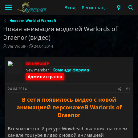
Вход
Регистрация
Новости World of Warcraft
Новая анимация моделей Warlords of
Draenor (видео)
А
Д
WinWoolF
24.04.2014
в
а
т
т
о
а
WinWoolF
р
н
Команда форума
New member
т
а
Администратор
е
ч
м
а
24.04.2014
#1
ы
л
а
В сети появилось видео с новой
анимацией персонажей Warlords of
Draenor
Всем известный ресурс Wowhead выложил на своем
канале YouTybe видео с новой анимацией