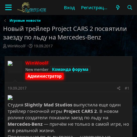
Вход
Регистрация
Игровые новости
Новый трейлер Project CARS 2 посвятили
заезду по льду на Mercedes-Benz
А
Д
WinWoolF
19.09.2017
в
а
т
т
о
а
WinWoolF
р
н
Команда форума
New member
т
а
Администратор
е
ч
м
а
19.09.2017
#1
ы
л
а
Студия
Slightly Mad Studios
выпустила еще один
трейлер гоночной игры
Project CARS 2
. В новом
ролике создатели показали заезд по льду на
Mercedes-Benz
— причём не только в самой игре, но
и в реальной жизни.
Проложенная по льду трасса — наверняка не