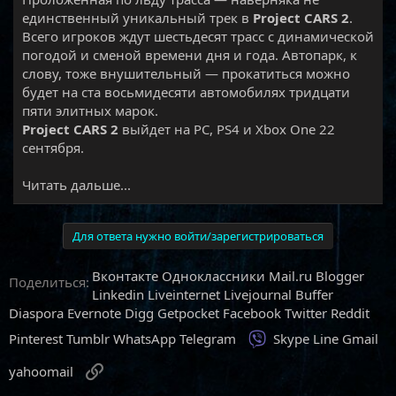
единственный уникальный трек в
Project CARS 2
.
Всего игроков ждут шестьдесят трасс с динамической
погодой и сменой времени дня и года. Автопарк, к
слову, тоже внушительный — прокатиться можно
будет на ста восьмидесяти автомобилях тридцати
пяти элитных марок.
Project CARS 2
выйдет на PC, PS4 и Xbox One 22
сентября.​
Читать дальше...
Для ответа нужно войти/зарегистрироваться
Вконтакте
Одноклассники
Mail.ru
Blogger
Поделиться:
Linkedin
Liveinternet
Livejournal
Buffer
Diaspora
Evernote
Digg
Getpocket
Facebook
Twitter
Reddit
Viber
Pinterest
Tumblr
WhatsApp
Telegram
Skype
Line
Gmail
Ссылка
yahoomail