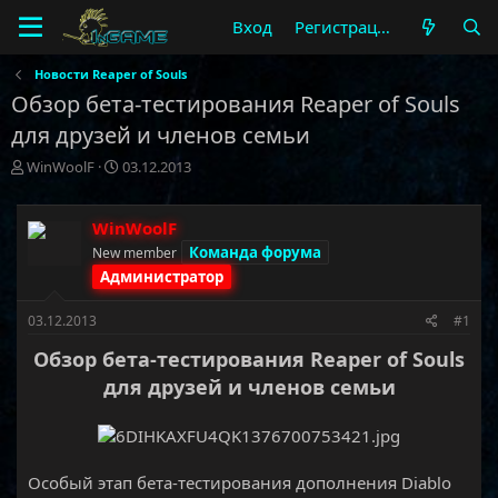
Вход
Регистрация
Новости Reaper of Souls
Обзор бета-тестирования Reaper of Souls
для друзей и членов семьи
А
Д
WinWoolF
03.12.2013
в
а
т
т
о
а
WinWoolF
р
н
Команда форума
New member
т
а
Администратор
е
ч
м
а
03.12.2013
#1
ы
л
а
Обзор бета-тестирования Reaper of Souls
для друзей и членов семьи
Особый этап бета-тестирования дополнения Diablo