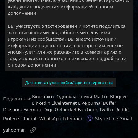
увеличиваться число участников бета-тестирования,
жаждущих поделиться информацией о новом
дополнении.
Вы участвуете в тестировании и хотите поделиться
захватывающими подробностями с другими
игроками из сообщества? Вы знаете источники
информации о дополнении, о которых мы еще не
упомянули? или же расскажите в комментариях о
том, из каких источников вы черпаете подробности
о новом дополнении.
Для ответа нужно войти/зарегистрироваться
Вконтакте
Одноклассники
Mail.ru
Blogger
Поделиться:
Linkedin
Liveinternet
Livejournal
Buffer
Diaspora
Evernote
Digg
Getpocket
Facebook
Twitter
Reddit
Viber
Pinterest
Tumblr
WhatsApp
Telegram
Skype
Line
Gmail
Ссылка
yahoomail