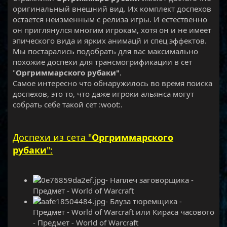
оригинальный внешний вид. Их комплект доспехов
остается неизменным с релиза игры. И естественно
он приглянулся многим игрокам, хотя он и не имеет
эпического вида и ярких анимацй и спец эффектов.
Мы постарались подобрать для вас максимально
похожие доспехи для трансмогрификации в сет
"
Оргриммарского рубаки"
.
Самое интересно что обнаружилось во время поиска
доспехов, это то, что даже игроки альянса могут
собрать себе такой сет :woot:.
Доспехи из сета "
Оргриммарского
рубаки
":
- Наплеч заговорщика -
Предмет - World of Warcraft
- Блуза тюремщика -
Предмет - World of Warcraft или Кираса часового
- Предмет - World of Warcraft