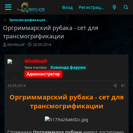
Вход
Регистрация
Трансмогрификация
Оргриммарский рубака - сет для
трансмогрификации
А
Д
WinWoolF
28.09.2014
в
а
т
т
о
а
WinWoolF
р
н
Команда форума
New member
т
а
Администратор
е
ч
м
а
28.09.2014
#1
ы
л
а
Оргриммарский рубака - сет для
трансмогрификации
Стражники
Оргриммара рубаки
имеют достаточно