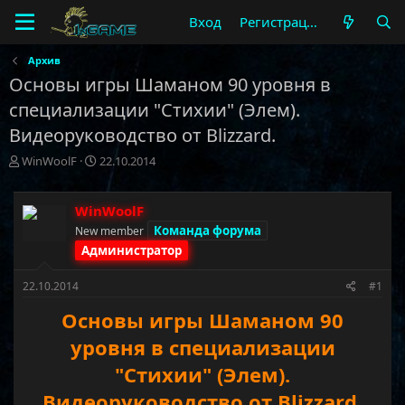
Вход
Регистрация
Архив
Основы игры Шаманом 90 уровня в
специализации "Стихии" (Элем).
Видеоруководство от Blizzard.
А
Д
WinWoolF
22.10.2014
в
а
т
т
о
а
WinWoolF
р
н
Команда форума
New member
т
а
Администратор
е
ч
м
а
22.10.2014
#1
ы
л
а
Основы игры Шаманом 90
уровня в специализации
"Стихии" (Элем).
Видеоруководство от Blizzard.