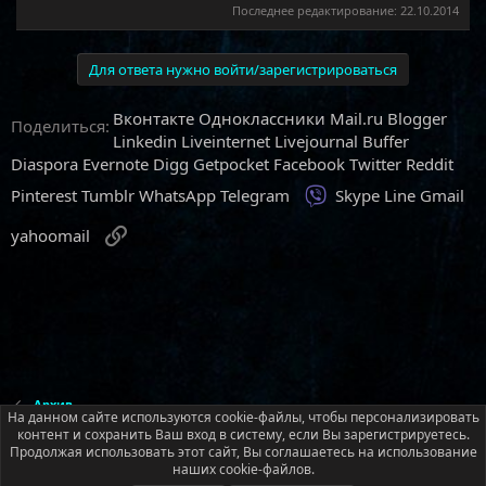
Последнее редактирование:
22.10.2014
Для ответа нужно войти/зарегистрироваться
Вконтакте
Одноклассники
Mail.ru
Blogger
Поделиться:
Linkedin
Liveinternet
Livejournal
Buffer
Diaspora
Evernote
Digg
Getpocket
Facebook
Twitter
Reddit
Viber
Pinterest
Tumblr
WhatsApp
Telegram
Skype
Line
Gmail
Ссылка
yahoomail
Архив
На данном сайте используются cookie-файлы, чтобы персонализировать
контент и сохранить Ваш вход в систему, если Вы зарегистрируетесь.
Продолжая использовать этот сайт, Вы соглашаетесь на использование
Русский (RU)
наших cookie-файлов.
Обратная связь
Условия и правила