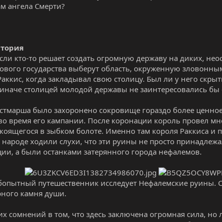
ам ангела Смерти?
стория
сли кто-то решает создать огромную державу на диких, нео
ового государства выберут область, окруженную зловонны
Раккис, когда закладывал свою столицу. Был ли у него скры
 иначе столицей молодой державы не заинтересовались бы с
стмарша было захоронено сокровище гораздо более ценное,
во время его кампании. После коронации король провел мно
окоящегося в зыбком болоте. Именно там короля Раккиса и 
В народе ходили слухи, что эти руины не просто принадлеж
ии, а были останками затерянного города нефалемов.
бопытный путешественник исследует Нефалемские руины. С
рного камня души.
их сомнений в том, что здесь заключена огромная сила, н