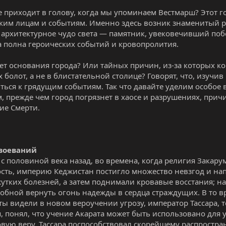
е приходит в голову, когда мы упоминаем Вестмарш? Этот г
ким лицам и событиям. Именно здесь возник знаменитый р
 архитектурное чудо света — памятник, увековечивший поб
 полна героических событий и кровопролития.
чет основания города? Или тайных причин, из-за которых к
 болот, а не в блистательной столице? Говорят, что, изучи
ться к грядущим событиям. Так что давайте уделим особое
, прежде чем город погрязнет в хаосе и разрушениях, прич
ие Смерти.
воеваний
 с половиной века назад, во времена, когда религия Закар
сть, империю Кеджистан постигло множество невзгод и на
жутких болезней, а затем поднимали кровавые восстания; н
собной вернуть огонь надежды в сердца страждущих. В то в
ты видели в новом вероучении угрозу, император Тассара,
, понял, что учение Акарата может быть использовано для 
вую веру, Тассара поспособствовал скорейшему распростр