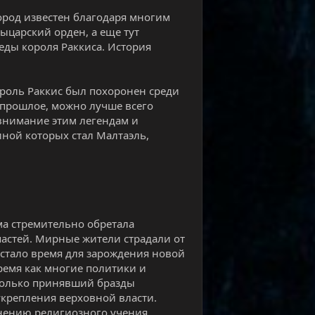
ород известен благодаря многим
ыцарский орден, а еще тут
еды короля Раккиса. История
ороль Раккис был похоронен среди
в прошлое, можно лучше всего
 внимание этим легендам и
иной которых стал Малтаэль,
ума стремительно обретала
пастей. Мирные жители страдали от
астало время для зарождения новой
ремя как многие политики и
 только принявший бразды
укрепления верховной власти.
анению религиозного учения