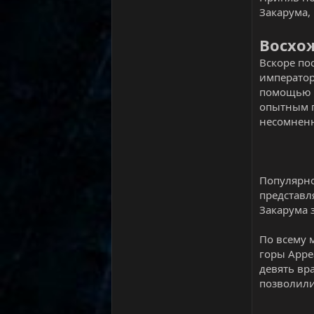
Закарума,
Восхо
Вскоре по
император
помощью к
опытным п
несомненн
Популярно
представл
Закарума 
По всему 
горы Арре
девять вр
позволили