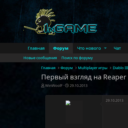
Главная
Форум
Что нового
Чат
Новые сообщения
Поиск по форуму
Главная
Форум
Multiplayer игры
Diablo III
Первый взгляд на Reaper 
А
Д
WinWoolF
29.10.2013
в
а
т
т
о
а
29.10.2013
р
н
т
а
е
ч
м
а
ы
л