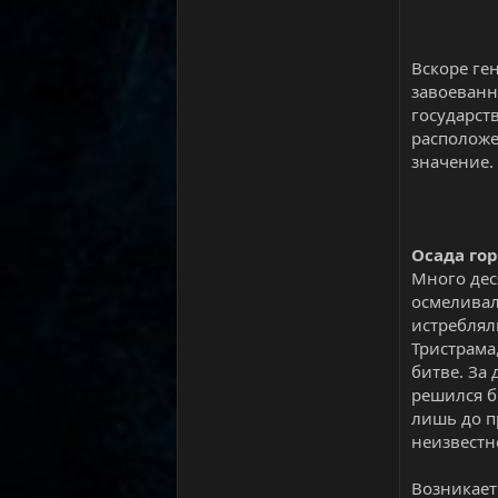
Вскоре ге
завоеванн
государст
расположе
значение.
Осада го
Много дес
осмеливалс
истреблял
Тристрама
битве. За
решился б
лишь до п
неизвестн
Возникает