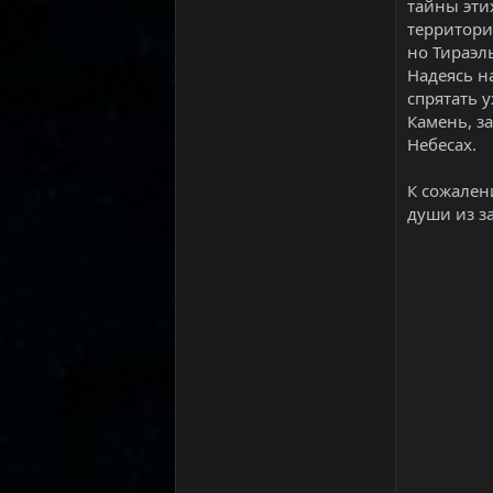
тайны эти
территори
но Тираэл
Надеясь н
спрятать 
Камень, з
Небесах.
К сожален
души из з