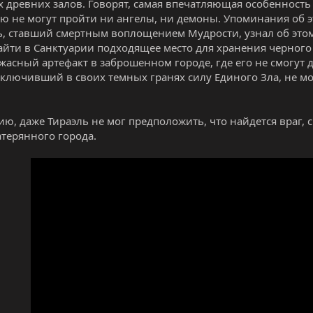
х древних залов. Говорят, самая впечатляющая особенность 
ю не могут пройти ни ангелы, ни демоны. Упоминания об 
ь, ставший смертным воплощением Мудрости, узнал об этом
айти в Санктуарии подходящее место для хранения черного
ужасный артефакт в заброшенном городе, где его не смогут 
аключивший в своих темных гранях силу Единого Зла, не мо
ию, даже Тираэль не мог предположить, что найдется враг
атерянного города.