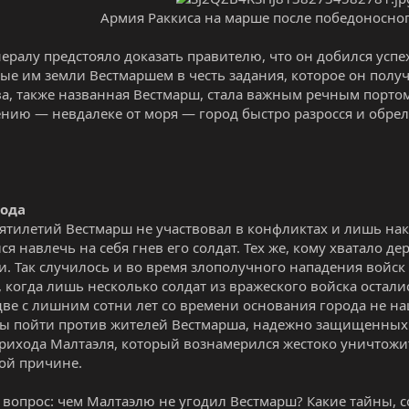
Армия Раккиса на марше после победоносног
нералу предстояло доказать правителю, что он добился успе
ые им земли Вестмаршем в честь задания, которое он получ
ва, также названная Вестмарш, стала важным речным порто
нию — невдалеке от моря — город быстро разросся и обрел
рода
ятилетий Вестмарш не участвовал в конфликтах и лишь нака
я навлечь на себя гнев его солдат. Тех же, кому хватало де
и. Так случилось и во время злополучного нападения войск 
, когда лишь несколько солдат из вражеского войска остали
 две с лишним сотни лет со времени основания города не н
ы пойти против жителей Вестмарша, надежно защищенных к
рихода Малтаэля, который вознамерился жестоко уничтожит
ой причине.
 вопрос: чем Малтаэлю не угодил Вестмарш? Какие тайны, с