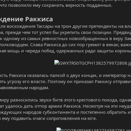
 что позволило ему сохранить верность подданных.
ждение Раккиса
сле восхождения Тассары на трон другие претенденты на вл
а, прежде чем тот успел бы укрепить свои позиции. Предвид
 одному из самых ревностных новообращенных в веру Зака
олководцем. Слава Раккиса до сих пор гремит в веках; важн
ая мощь и череда побед, одержанных ради защиты короны
сть Раккиса оказалась палкой о двух концах, и император н
ять угрозу его власти. Поэтому он приказал Раккису отправи
завоеванным народам.
миру разносились звуки битв этого крестового похода, одн
ат удалось дать отпор армии Раккиса. Несмотря на эти неуд
аждующих народов субконтинента и постепенно обратить их
 ему подавить очаги сопротивления на юге.