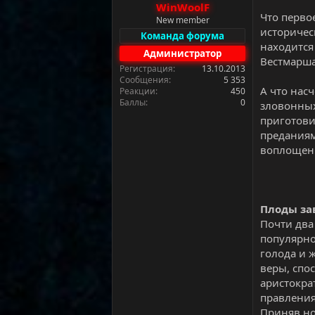
WinWoolF
а
Что перво
New member
историчес
Команда форума
находится
Администратор
Вестмарша
Регистрация
13.10.2013
Сообщения
5 353
А что нас
Реакции
450
Баллы
0
зловонных
приготови
преданиям
воплощен
Плоды за
Почти два
популярно
голода и 
веры, спо
аристокра
правления
Приняв но