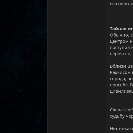
его ворот
Тайная и
Обычно, е
центром н
поступил 
вероятно,
Вблизи Ве
Раккисом 
города, п
просьбе. 
цивилизац
Слева: лю
судьбу че
Нет никак