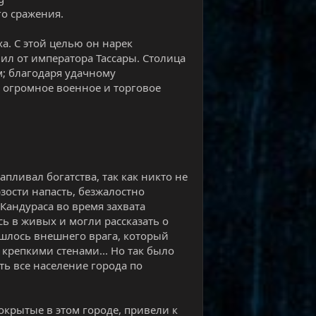
о сражения.​
ха. С этой целью он нарек
ил от императора Тассары. Столица
м; благодаря удачному
 огромное военное и торговое
пливал богатства, так как никто не
рзости напасть, безжалостно
Кандураса во время захвата
сь в живых и могли рассказать о
ашлось внешнего врага, который
репкими стенами... Но так было
ь все население города по
окрытые в этом городе, привели к