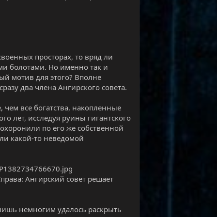
своенных просторах, то вряд ли
ми болотами. Но именно так и
тый мотив для этого? Вполне
разу два члена Ангирского совета.
 чем все богатства, накопленные
го лет, исследуя руины гигантского
похоронили по его же собственной
али какой-то неведомой
права: Ангирский совет решает
о лишь немногим удалось раскрыть