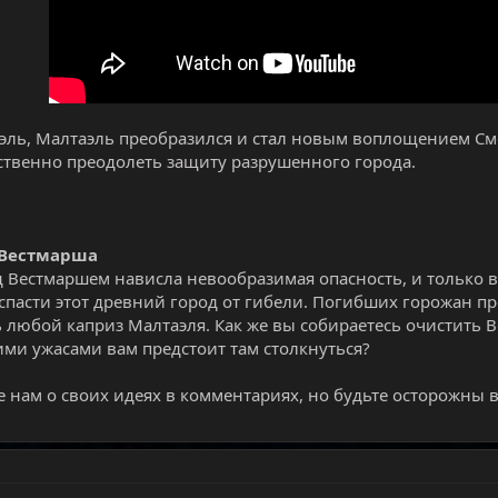
аэль, Малтаэль преобразился и стал новым воплощением См
ственно преодолеть защиту разрушенного города.
 Вестмарша
д Вестмаршем нависла невообразимая опасность, и только 
спасти этот древний город от гибели. Погибших горожан п
 любой каприз Малтаэля. Как же вы собираетесь очистить 
кими ужасами вам предстоит там столкнуться?
е нам о своих идеях в комментариях, но будьте осторожны 