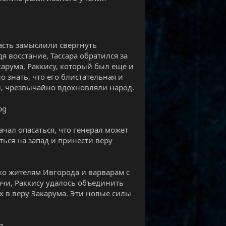
асть замыслили свергнуть
я восстание, Тассара обратился за
рума, Раккису, который был еще и
о знать, что его блистательная и
, чрезвычайно вдохновляли народ.
ачал опасаться, что генерал может
ться на запад и принести веру
ако жителям Ивгорода и варварам с
ачи, Раккису удалось объединить
 в веру Закарума. Эти новые силы