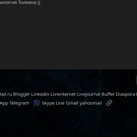
рилогия Толкена ))
ail.ru
Blogger
Linkedin
Liveinternet
Livejournal
Buffer
Diaspora
Viber
Ссылка
sApp
Telegram
Skype
Line
Gmail
yahoomail