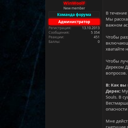
WinWoolF
а
New member
В течение
Команда форума
Мы расска
Администратор
важном ас
Регистрация
13.10.2013
Сообщения
5 354
Чтобы раз
Реакции
451
Баллы
0
включающу
хватайте 
Чтобы лучш
Дереком Д
вопросов.
В: Как в
Дерек:
Муз
Souls. В 
Вестмарша
опасности
Мне дейст
гнетущее 