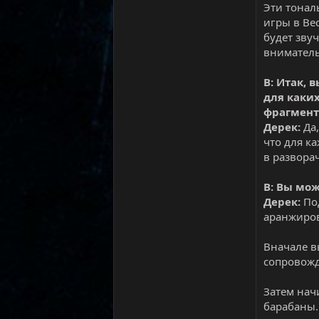
Эти тонал
игры в Ве
будет зву
вниматель
В: Итак,
для каки
фрагмент
Дерек:
Да,
что для к
в развор
В: Вы мо
Дерек:
Под
аранжиров
Вначале в
сопровожд
Затем нач
барабаны.