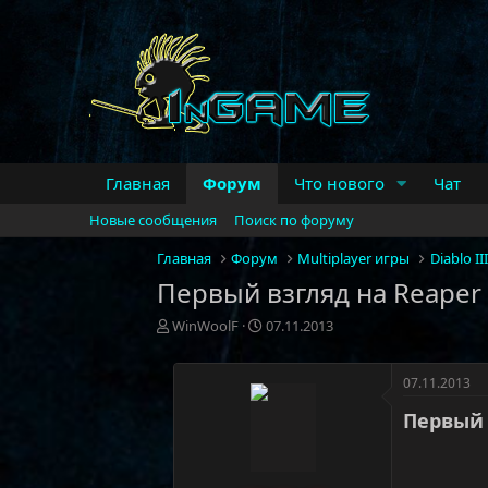
Главная
Форум
Что нового
Чат
Новые сообщения
Поиск по форуму
Главная
Форум
Multiplayer игры
Diablo III
Первый взгляд на Reaper
А
Д
WinWoolF
07.11.2013
в
а
т
т
о
а
07.11.2013
р
н
Первый 
т
а
е
ч
м
а
ы
л