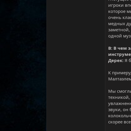
игроки вп
которое м
очень кла
медных ду
заметной,
одной муз
В: В чем
инструме
Дерек:
Я б
К примеру
Малтаэлем
Мы смогли
техникой,
увлажненн
звуки, он
колокольчи
скорее все