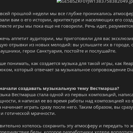
 всей прошлой недели мы все глубже проникались атмосфе
зали вам о его истории, архитектуре и населяющих его созд
пекте игры мы пока еще не говорили. Речь идет, разумеется,
жечь аппетит аудитории, мы приготовили для вас эксклю
ю отрывки из новых мелодий: вы услышите их в городе, о
наушники, герои Санктуария, постойте и послушайте.
е понимать, как создается музыка для такой игры, как Reape
юком, который отвечает за музыкальное сопровождение Diabl
ы начали создавать музыкальную тему Вестмарша?
ыка Вестмарша стала одной из первых композиций, написа
сущности, я написал ее во время работы над композицией ко
 начинает играть сразу после него. Таким образом, вы сраз
 и готической мрачности.
вительно хотелось сохранить эту атмосферу и передать то
предчувствие беды, которое разработчики хотели воплотит