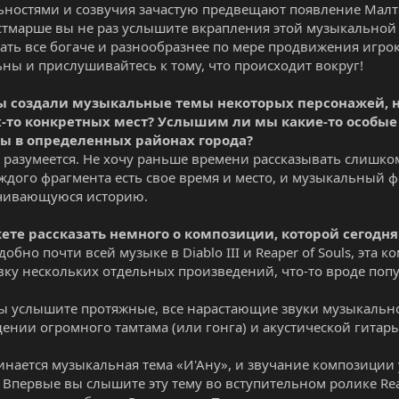
ьностями и созвучия зачастую предвещают появление Малта
стмарше вы не раз услышите вкрапления этой музыкальной 
чать все богаче и разнообразнее по мере продвижения игро
ны и прислушивайтесь к тому, что происходит вокруг!
 вы создали музыкальные темы некоторых персонажей, н
х-то конкретных мест? Услышим ли мы какие-то особ
ы в определенных районах города?
 разумеется. Не хочу раньше времени рассказывать слишком
аждого фрагмента есть свое время и место, и музыкальный 
ачивающуюся историю.
жете рассказать немного о композиции, которой сегодн
обно почти всей музыке в Diablo III и Reaper of Souls, эта 
ку нескольких отдельных произведений, что-то вроде поп
ы услышите протяжные, все нарастающие звуки музыкальн
ении огромного тамтама (или гонга) и акустической гитар
инается музыкальная тема «И'Ану», и звучание композиции
 Впервые вы слышите эту тему во вступительном ролике Reap