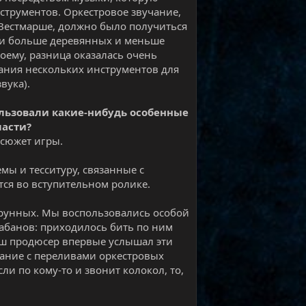
струментов. Оркестровое звучание,
в Вестмарше, должно было получиться
ли больше деревянных и меньше
оему, разница оказалась очень
чания нескольких инструментов для
вука).
ользовали какие-нибудь особенные
ласти?
 сюжет игры.
мы и тесситуру, связанные с
тся во вступительном ролике.
трунных. Мы воспользовались особой
абанов: приходилось бить по ним
ш продюсер впервые услышал эти
учание с переливами оркестровых
ли по кому-то и звонит колокол, то,