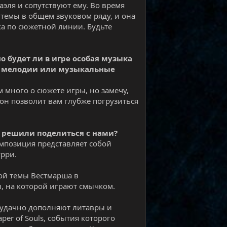
эля и сопутствуют ему. Во время
темы в общем звуковом ряду, и она
ка по сюжетной линии. Будьте
о будет ли в игре особая музыка
ые мелодии или музыкальные
 много о сюжете игры, но замечу,
фон позволит вам глубже погрузиться
я решили поделиться с нами?
композиция представляет собой
урри.
ой темы Вестмарша в
ы, на которой играют смычком.
 удачно дополняют литавры и
er of Souls, события которого