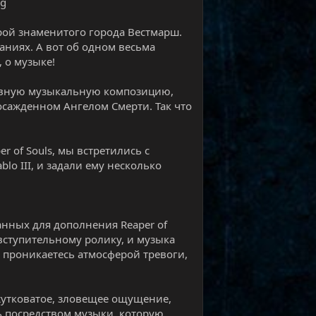
рой знаменитого города Вестмарш.
аниях. А вот об одном весьма
 о музыке!
зивную музыкальную композицию,
сажденном Ангелом Смерти. Так что
r of Souls, мы встретились с
o III, и задали ему несколько
нных для дополнения Reaper of
 вступительному ролику, и музыка
у проникаетесь атмосферой тревоги,
 жутковатое, зловещее ощущение,
ь посредством музыки, которую