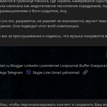
ваются в гробнице Раккиса, где Тираэль намеревался скры
ыла написана как медитативное песнопение хорадримов, п
 размышлениям о боге-создателе, Ану.
(но это, разумеется, не умаляет ее значимости) звучит тема
ранее. Она подводит итог всей композиции.
 вас за прослушивание и надеюсь, что музыка понравится в
ail.ru
Blogger
Linkedin
Liveinternet
Livejournal
Buffer
Diaspora
Viber
Ссылка
sApp
Telegram
Skype
Line
Gmail
yahoomail
йлы, чтобы персонализировать контент и сохранить Ваш вхо