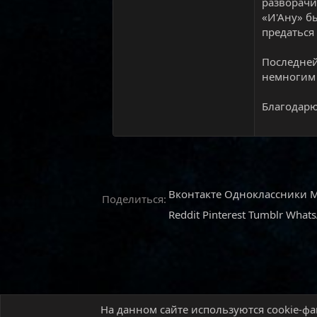
разворачи
«И'Ану» б
предаться
Последней 
немногим 
Благодарю
Вконтакте
Одноклассники
M
Поделиться:
Reddit
Pinterest
Tumblr
What
На данном сайте используются cookie-фа