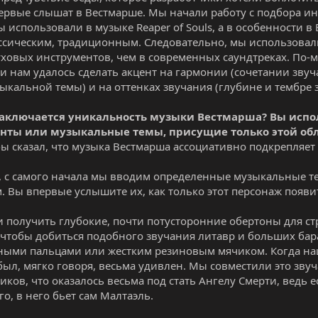
ервые слышат в Вестмарше. Мы начали работу с подбора ин
ы использовали в музыке Reaper of Souls, а в особенности 
ссическим, традиционным. Следовательно, мы использова
ховых инструментов, чем в современных саундтреках. По-м
 и нам удалось сделать акцент на гармонии (сочетании зву
ыкальной темы) и на оттенках звучания (глубине и тембре з
 заключается уникальность музыки Вестмарша? Вы исп
нты или музыкальные темы, присущие только этой об
ы сказал, что музыка Вестмарша ассоциативно подкрепляет
, с самого начала мы вводим определенные музыкальные те
. Вы впервые услышите их, как только этот персонаж появи
 получить глубокие, почти потусторонние обертоны для с
 чтобы добиться подобного звучания литавр и больших бар
ыми пальцами или жестким резиновым мячиком. Когда на
 был, мягко говоря, весьма удивлен. Мы совместили это зв
ков, что оказалось весьма под стать Ангелу Смерти, ведь ес
го, в него бьет сам Малтаэль.