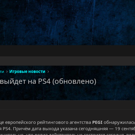
ти
Игровые новости
9 выйдет на PS4 (обновлено)
це европейского рейтингового агентства
PEGI
обнаружилась
я PS4. Причём дата выхода указана сегодняшняя — 19 сентя
мнительно, что релиз действительно состоится сегодня, ве