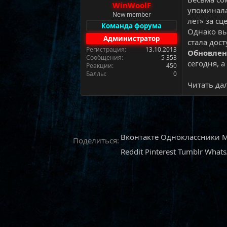
WinWoolF
а
упоминала
New member
лет» за сц
Команда форума
Однако в
Администратор
стала дос
Регистрация
13.10.2013
Обновлен
Сообщения
5 353
сегодня, а
Реакции
450
Баллы
0
Читать дал
Вконтакте
Одноклассники
M
Поделиться:
Reddit
Pinterest
Tumblr
What