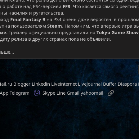
 о работе над PS4-версией
FF9
. Что касается самого рейтин
ены насилия и ругательства.
ыход
Final Fantasy 9
на PS4 очень даже вероятен: в прошло
тупна пользователям
Steam
. Напомним, что впервые игра в
ие:
Трейлер официально представили на
Tokyo Game Show
 дату релиза в других странах пока не объявили.​
ьше...
ail.ru
Blogger
Linkedin
Liveinternet
Livejournal
Buffer
Diaspora
Viber
Ссылка
sApp
Telegram
Skype
Line
Gmail
yahoomail