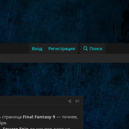
Вход
Регистрация
Поиск
#1
 страница
Final Fantasy 9
— точнее,
бря.
дь
Square Enix
до сих пор даже не