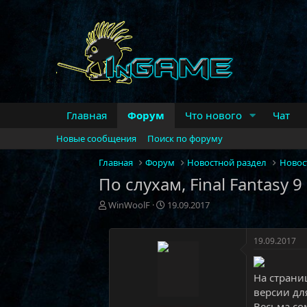
Главная
Форум
Что нового
Чат
Новые сообщения
Поиск по форуму
Главная
Форум
Новостной раздел
Новос
По слухам, Final Fantasy 
А
Д
WinWoolF
19.09.2017
в
а
т
т
о
а
19.09.2017
р
н
т
а
На страни
е
ч
м
а
версии дл
ы
л
Весьма со