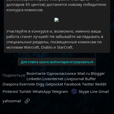
долларов 95 центов) достанется новому победителю
конкурса комиксов.
​
Участвуйте в конкурсе и, возможно, именно ваша
работа станет лучшей! Не забывайте заглядывать в
специальные разделы, посвященные комиксам по
мотивам Warcraft, Diablo и StarCraft.
Для ответа нужно войти/зарегистрироваться
Вконтакте
Одноклассники
Mail.ru
Blogger
Поделиться:
Linkedin
Liveinternet
Livejournal
Buffer
Diaspora
Evernote
Digg
Getpocket
Facebook
Twitter
Reddit
Viber
Pinterest
Tumblr
WhatsApp
Telegram
Skype
Line
Gmail
Ссылка
yahoomail