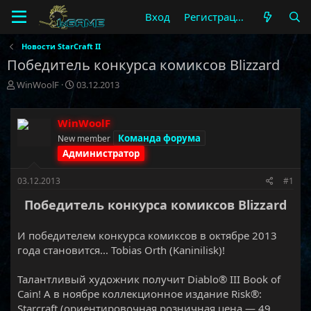
Вход
Регистрация
Новости StarCraft II
Победитель конкурса комиксов Blizzard
А
Д
WinWoolF
03.12.2013
в
а
т
т
о
а
WinWoolF
р
н
Команда форума
New member
т
а
Администратор
е
ч
м
а
03.12.2013
#1
ы
л
а
Победитель конкурса комиксов Blizzard
И победителем конкурса комиксов в октябре 2013
года становится... Tobias Orth (Kaninilisk)!
Талантливый художник получит Diablo® III Book of
Cain! А в ноябре коллекционное издание Risk®:
Starcraft (ориентировочная розничная цена — 49