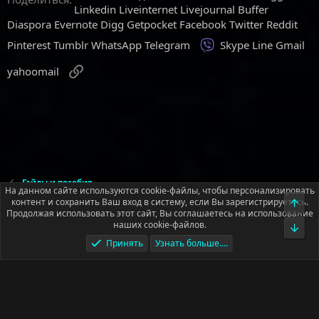
Linkedin
Liveinternet
Livejournal
Buffer
Diaspora
Evernote
Digg
Getpocket
Facebook
Twitter
Reddit
Viber
Pinterest
Tumblr
WhatsApp
Telegram
Skype
Line
Gmail
Ссылка
yahoomail
Гайды и пособия
На данном сайте используются cookie-файлы, чтобы персонализировать
контент и сохранить Ваш вход в систему, если Вы зарегистрируетесь.
Верх
Продолжая использовать этот сайт, Вы соглашаетесь на использование
Русский (RU)
наших cookie-файлов.
Низ
Условия и правила
Политика конфиденциальности
Помощь
Принять
Узнать больше....
Главная
R
S
S