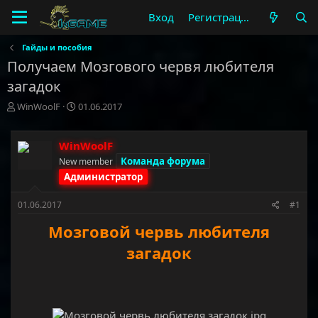
Вход
Регистрация
Гайды и пособия
Получаем Мозгового червя любителя
загадок
А
Д
WinWoolF
01.06.2017
в
а
т
т
о
а
WinWoolF
р
н
Команда форума
New member
т
а
Администратор
е
ч
м
а
01.06.2017
#1
ы
л
а
Мозговой червь любителя
загадок