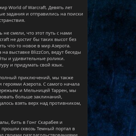
р World of Warcraft. Девять лет
ые задания и отправились на поиски
странствия.
 не смели, что этот путь с нами
raft не достиг бы таких высот без
ть что-то новое в мир Азерота.
а выставке BlizzCon, ведут беседы
айты и удивительные ролики.
туру и придумать свой язык.
, полный приключений, мы также
 героями Азерота. С самого начала
ережьем и Мельницей Таррен, мы
ьзовать больше заклинаний,
далось взять верх над противником,
лы, бить в Гонг Скарабея и
ы прошли сквозь Темный портал в
жал своими разглагольствованиями,