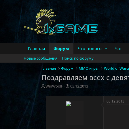
Главная
Форум
Что нового
Чат
Новые сообщения
Поиск по форуму
Главная
Форум
MMO игры
World of Warcr
Поздравляем всех с девят
А
Д
WinWoolF
03.12.2013
в
а
т
т
о
а
03.12.2013
р
н
т
а
е
ч
м
а
ы
л