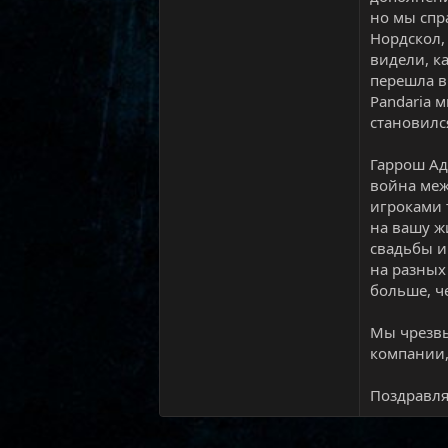
но мы спр
Нордскол,
видели, к
перешла в
Pandaria 
становилс
Гаррош Ад
война меж
игроками 
на вашу ж
свадьбы и
на разных 
больше, ч
Мы чрезвы
компании,
Поздравля