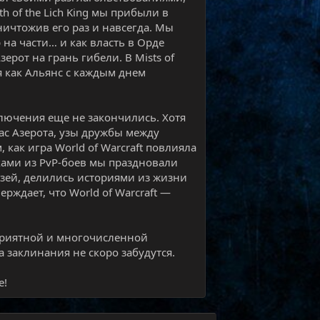
h of the Lich King мы прибыли в
ничтожив его раз и навсегда. Мы
на части… и как власть в Орде
ерот на грань гибели. В Mists of
я как Альянс с каждым днем
ключения еще не закончились. Хотя
с Азерота, узы дружбы между
как игра World of Warcraft повлияла
ами из PvP-боев мы праздновали
узей, делились историями из жизни
ерждает, что World of Warcraft —
 приятной и многочисленной
а заклинания не скоро забудутся.
е!