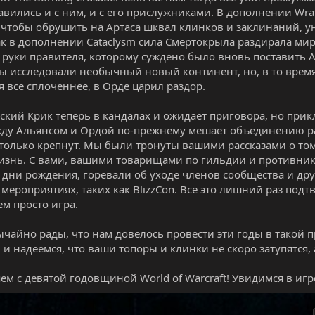
авились и с ним, и с его прислужниками. В дополнении Wrat
 чтобы обрушить на Артаса шквал клинков и заклинаний, у
ак в дополнении Cataclysm сила Смертокрыла раздирала мир 
 руки правителя, которому суждено было вновь поставить Аз
мы исследовали необычный новый континент, но, в то врем
я все сплоченнее, в Орде царил раздор.
ский Крик теперь в кандалах и ожидает приговора, но при
ду Альянсом и Ордой по-прежнему мешает объединению ра
только крепнут. Мы были тронуты вашими рассказами о том, 
изнь. С вами, вашими товарищами по гильдии и противник
 дни рождения, горевали об уходе членов сообщества и др
мероприятиях, таких как BlizzCon. Все это лишний раз подтв
ем просто игра.
чайно рады, что нам довелось провести эти годы в такой
 и надеемся, что ваши топоры и клинки не скоро затупятся, 
ем с девятой годовщиной World of Warcraft! Увидимся в игр