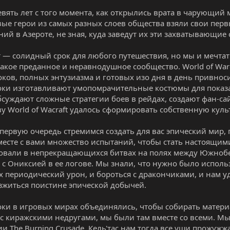
вять лет с того момента, как открылись врата в чарующий ми
вые герои из самых разных слоев общества взяли свои перв
ий в Азероте, не зная, куда заведут их эти захватывающие 
т — солидный срок для любого путешествия, но мы и мечтать
такое преданное и неравнодушное сообщество. World of Warc
оков, полных энтузиазма и готовых изо дня в день привноси
ки изготавливают умопомрачительные костюмы для показа н
обсуждают сложные стратегии боев в рейдах, создают фан-с
у World of Wacraft удалось сформировать собственную куль
 первую очередь стремимся создать для вас эпический мир
есте с вами множество испытаний, чтобы стать настоящими
овали в непрекращающихся битвах на полях между Южноб
 с Ониксией в ее логове. Мы знали, что нужно было испол
 периодический урон, и бороться с дракончиками, и нам у
азжиться поистине эпической добычей.
оки в игровых мирах объединялись, чтобы собирать материа
 с киражскими недругами, мы были там вместе со всеми. М
и The Burning Crusade. Кель'тас нам тогда все уши прожуж