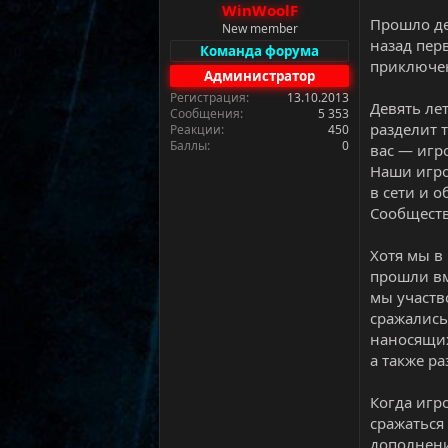
WinWoolF
а
Прошло де
New member
назад пер
Команда форума
приключен
Администратор
Регистрация
13.10.2013
Девять ле
Сообщения
5 353
разделит 
Реакции
450
Баллы
0
вас — игр
Наши игро
в сети и 
Сообществ
Хотя мы в
прошли вм
мы участв
сражались
наносящих
а также р
Когда игр
сражаться
дополнени