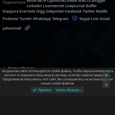
Вконтакте
Одноклассники
Mail.ru
Blogger
Поделиться:
Linkedin
Liveinternet
Livejournal
Buffer
Diaspora
Evernote
Digg
Getpocket
Facebook
Twitter
Reddit
Viber
Pinterest
Tumblr
WhatsApp
Telegram
Skype
Line
Gmail
Ссылка
yahoomail
Таверна "Бездна"
На данном сайте используются cookie-файлы, чтобы персонализировать
контент и сохранить Ваш вход в систему, если Вы зарегистрируетесь.
Верх
Продолжая использовать этот сайт, Вы соглашаетесь на использование
Русский (RU)
наших cookie-файлов.
Низ
Условия и правила
Политика конфиденциальности
Помощь
Принять
Узнать больше....
Главная
R
S
S