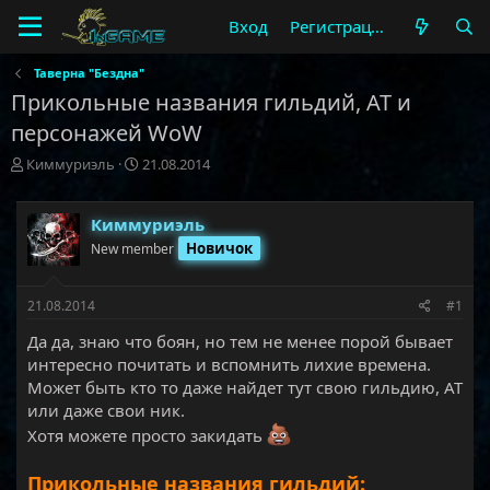
Вход
Регистрация
Таверна "Бездна"
Прикольные названия гильдий, АТ и
персонажей WoW
А
Д
Киммуриэль
21.08.2014
в
а
т
т
о
а
Киммуриэль
р
н
Новичок
New member
т
а
е
ч
м
а
21.08.2014
#1
ы
л
Да да, знаю что боян, но тем не менее порой бывает
а
интересно почитать и вспомнить лихие времена.
Может быть кто то даже найдет тут свою гильдию, АТ
или даже свои ник.
Хотя можете просто закидать
Прикольные названия гильдий: