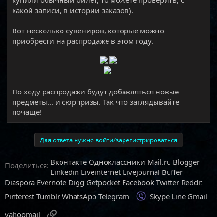
купили обычный билет, то можете проверить, с
какой записи, в истории заказов).
Вот несколько сувениров, которые можно
приобрести на распродаже в этом году.
​
По ходу распродажи будут добавляться новые
предметы... и сюрпризы. Так что заглядывайте
почаще!
Для ответа нужно войти/зарегистрироваться
Вконтакте
Одноклассники
Mail.ru
Blogger
Поделиться:
Linkedin
Liveinternet
Livejournal
Buffer
Diaspora
Evernote
Digg
Getpocket
Facebook
Twitter
Reddit
Viber
Pinterest
Tumblr
WhatsApp
Telegram
Skype
Line
Gmail
Ссылка
yahoomail