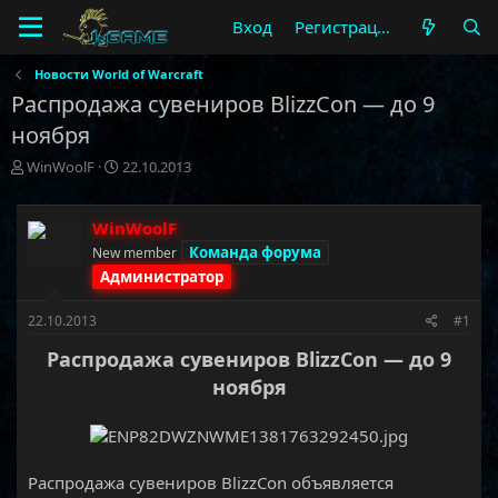
Вход
Регистрация
Новости World of Warcraft
Распродажа сувениров BlizzCon — до 9
ноября
А
Д
WinWoolF
22.10.2013
в
а
т
т
о
а
WinWoolF
р
н
Команда форума
New member
т
а
Администратор
е
ч
м
а
22.10.2013
#1
ы
л
а
Распродажа сувениров BlizzCon — до 9
ноября
Распродажа сувениров BlizzCon объявляется