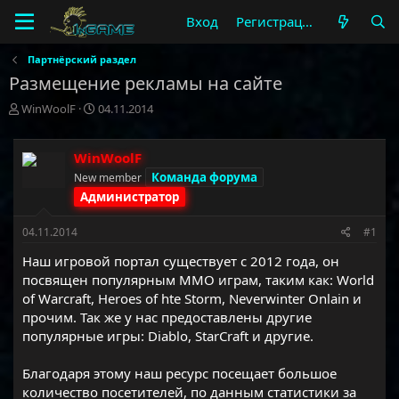
Вход
Регистрация
Партнёрский раздел
Размещение рекламы на сайте
А
Д
WinWoolF
04.11.2014
в
а
т
т
о
а
WinWoolF
р
н
Команда форума
New member
т
а
Администратор
е
ч
м
а
04.11.2014
#1
ы
л
а
Наш игровой портал существует с 2012 года, он
посвящен популярным ММО играм, таким как: World
of Warcraft, Heroes of hte Storm, Neverwinter Onlain и
прочим. Так же у нас предоставлены другие
популярные игры: Diablo, StarCraft и другие.
Благодаря этому наш ресурс посещает большое
количество посетителей, по данным статистики за