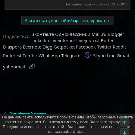
Последнее редактирование:
23.09.2017
Для ответа нужно войти/зарегистрироваться
Вконтакте
Одноклассники
Mail.ru
Blogger
Поделиться:
Linkedin
Liveinternet
Livejournal
Buffer
Diaspora
Evernote
Digg
Getpocket
Facebook
Twitter
Reddit
Viber
Pinterest
Tumblr
WhatsApp
Telegram
Skype
Line
Gmail
Ссылка
yahoomail
Партнёрский раздел
На данном сайте используются cookie-файлы, чтобы персонализировать
контент и сохранить Ваш вход в систему, если Вы зарегистрируетесь.
Верх
Продолжая использовать этот сайт, Вы соглашаетесь на использование
Русский (RU)
наших cookie-файлов.
Низ