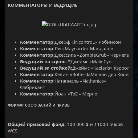
КОММЕНТАТОРЫ И ВЕДУЩИЕ
Комментатор:
Джефф «iNcontroL» Робинсон
Комментатор:
Ли «Maynarde» Мандалов
Комментатор:
Джессика «ZombieGrub» Чернега
Ведущий на сцене: *
Джеймс «Mal» Сун
Ведущий за стойкой:
Джеймс «Kaelaris» Кэррол
Комментатор:
Кевин «RotterdaM» ван дер Коои
Комментатор:
Натаниэль «Nathanias»
Фабрикант
Комментатор:
Йоан «ToD» Мерло
ФОРМАТ СОСТЯЗАНИЙ И ПРИЗЫ
Общий призовой фонд:
100 000 $ и 11000 очков
WCS.