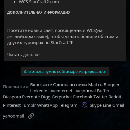
WCS.StarCraft2.com
ДОПОЛНИТЕЛЬНАЯ ИНФОРМАЦИЯ
Посетите новый сайт, посвященный WCS(на
английском языке), чтобы узнать больше об этом и
других турнирах по StarCraft II!
Читать дальше...
Для ответа нужно войти/зарегистрироваться
Вконтакте
Одноклассники
Mail.ru
Blogger
Поделиться:
Linkedin
Liveinternet
Livejournal
Buffer
Diaspora
Evernote
Digg
Getpocket
Facebook
Twitter
Reddit
Viber
Pinterest
Tumblr
WhatsApp
Telegram
Skype
Line
Gmail
Ссылка
yahoomail