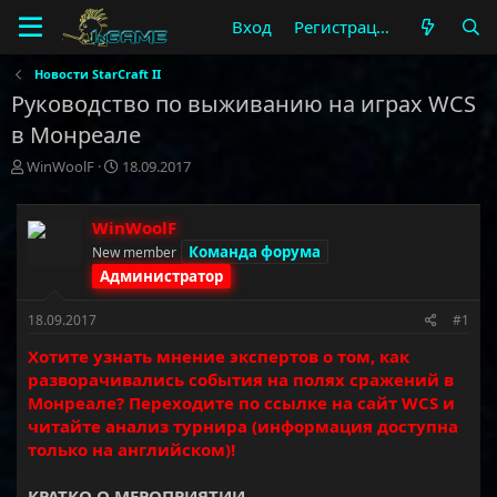
Вход
Регистрация
Новости StarCraft II
Руководство по выживанию на играх WCS
в Монреале
А
Д
WinWoolF
18.09.2017
в
а
т
т
о
а
WinWoolF
р
н
Команда форума
New member
т
а
Администратор
е
ч
м
а
18.09.2017
#1
ы
л
а
Хотите узнать мнение экспертов о том, как
разворачивались события на полях сражений в
Монреале? Переходите по ссылке на сайт WCS и
читайте анализ турнира (информация доступна
только на английском)!
КРАТКО О МЕРОПРИЯТИИ