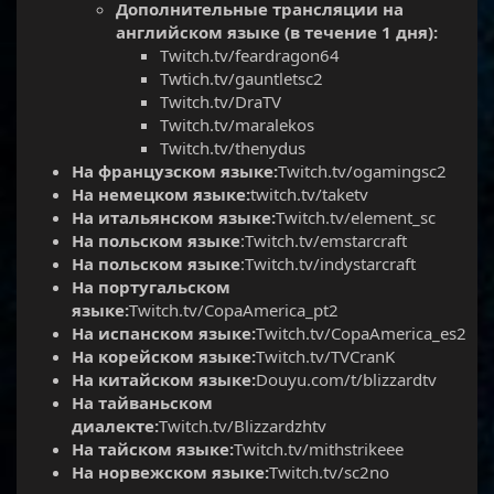
Дополнительные трансляции на
английском языке (в течение 1 дня):
Twitch.tv/feardragon64
Twtich.tv/gauntletsc2
Twitch.tv/DraTV
Twitch.tv/maralekos
Twitch.tv/thenydus
На французском языке:
Twitch.tv/ogamingsc2
На немецком языке:
twitch.tv/taketv
На итальянском языке:
Twitch.tv/element_sc
На польском языке
:Twitch.tv/emstarcraft
На польском языке
:Twitch.tv/indystarcraft
На португальском
языке:
Twitch.tv/CopaAmerica_pt2
На испанском языке:
Twitch.tv/CopaAmerica_es2
На корейском языке:
Twitch.tv/TVCranK
На китайском языке:
Douyu.com/t/blizzardtv
На тайваньском
диалекте:
Twitch.tv/Blizzardzhtv
На тайском языке:
Twitch.tv/mithstrikeee
На норвежском языке:
Twitch.tv/sc2no