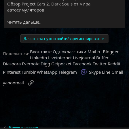
Обзор Project Cars 2. Dark Souls от мира
автосимуляторов​
Читать дальше...
Для ответа нужно войти/зарегистрироваться
Вконтакте
Одноклассники
Mail.ru
Blogger
Поделиться:
Linkedin
Liveinternet
Livejournal
Buffer
Diaspora
Evernote
Digg
Getpocket
Facebook
Twitter
Reddit
Viber
Pinterest
Tumblr
WhatsApp
Telegram
Skype
Line
Gmail
Ссылка
yahoomail
Игровые новости