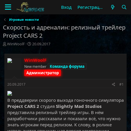
Вход
Регистрация
Игровые новости
Скорость и адреналин: релизный трейлер
Project CARS 2
А
Д
WinWoolF
20.09.2017
в
а
т
т
о
а
WinWoolF
р
н
Команда форума
New member
т
а
Администратор
е
ч
м
а
20.09.2017
#1
ы
л
а
В преддверии скорого выхода гоночного симулятора
Project CARS 2
студия
Slightly Mad Studios
представила релизный трейлер игры. В нём
разработчики рассказали и показали всё, что нужно
знать игрокам перед релизом. К слову, в ролике
используется специальная версия композиции