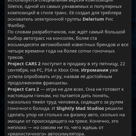
Silence, одной из самых узнаваемых и популярных
композиций в стиле транс. Её создал для трейлера
основатель электронной группы
Delerium
Рис
Фалбер.
По словам разработчиков, нас ждёт самый большой
выбор автотрасс на консолях, более ста
восьмидесяти автомобилей известных брендов и все
четыре времени года на более сотни гоночных
треков.
Project CARS 2
поступит в продажу в эту пятницу, 22
сентября, на PC, PS4 и Xbox One.
Игромания
уже
успела опробовать игру, назвав её достойным
продолжением франшизы.
Project Cars 2
— игра не для всех. Она не готовит к
настоящим гонкам, но пытается дать понять,
насколько тяжёл труд человека, сидящего за рулем
гоночного болида. И
Slightly Mad Studios
решили
сделать упор не столько на физику авто, сколько на
эмоции от происходящего на треке. Конечно, это
неплохо — но совсем не то, чего ждёшь от
«реалистичного» автосимулятора.