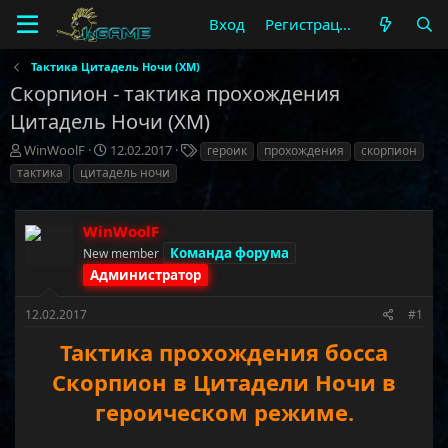
Вход
Регистрация
Тактика Цитадель Ночи (ХМ)
Скорпион - тактика прохождения
Цитадель Ночи (ХМ)
А
Д
Т
WinWoolF
12.02.2017
героик
прохождения
скорпион
в
а
е
тактика
цитадель ночи
т
т
г
о
а
и
р
н
WinWoolF
т
а
Команда форума
New member
е
ч
м
Администратор
а
ы
л
а
12.02.2017
#1
Тактика прохождения босса
Скорпион в Цитадели Ночи в
героическом режиме.